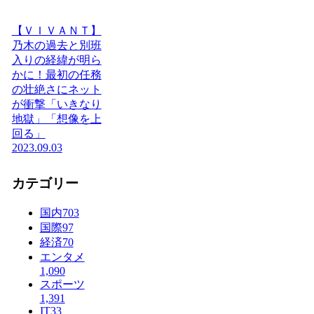
【ＶＩＶＡＮＴ】
乃木の過去と別班
入りの経緯が明ら
かに！最初の任務
の壮絶さにネット
が衝撃「いきなり
地獄」「想像を上
回る」
2023.09.03
カテゴリー
国内
703
国際
97
経済
70
エンタメ
1,090
スポーツ
1,391
IT
33