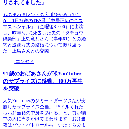
リされてました」
ものまねタレントの広川ひかる（52）
が、1日放送のTBS系「中居正広の金ス
マスペシャル」（金曜後8・00）に出演
し、昨年5月に死去した夫の「ダチョウ
倶楽部」上島竜兵さん（享年61）との婚
約と波瀾万丈の結婚について振り返っ
た。上島さんとの交際...
エンタメ
91歳のおばあさんが米YouTuber
のサプライズに感動、300万再生
を突破
人気YouTuberのジミー・ダーツさんが実
施したサプライズ企画。「5ドルくれた
らお弁当箱の中身をあげる」と、買い物
中の人に声をかけてまわります。お弁当
箱はパウ・パトロール柄。いたずらのよ