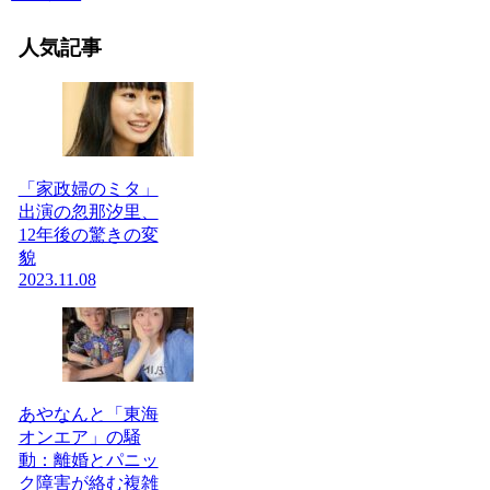
人気記事
「家政婦のミタ」
出演の忽那汐里、
12年後の驚きの変
貌
2023.11.08
あやなんと「東海
オンエア」の騒
動：離婚とパニッ
ク障害が絡む複雑