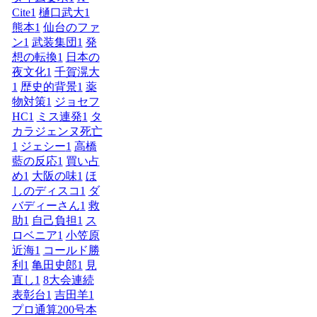
Cite
1
樋口武大
1
熊本
1
仙台のファ
ン
1
武装集団
1
発
想の転換
1
日本の
夜文化
1
千賀滉大
1
歴史的背景
1
薬
物対策
1
ジョセフ
HC
1
ミス連発
1
タ
カラジェンヌ死亡
1
ジェシー
1
高橋
藍の反応
1
買い占
め
1
大阪の味
1
ほ
しのディスコ
1
ダ
バディーさん
1
救
助
1
自己負担
1
ス
ロベニア
1
小笠原
近海
1
コールド勝
利
1
亀田史郎
1
見
直し
1
8大会連続
表彰台
1
吉田羊
1
プロ通算200号本