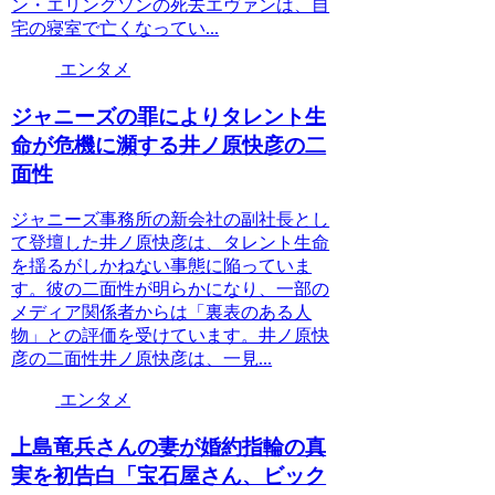
ン・エリングソンの死去エヴァンは、自
宅の寝室で亡くなってい...
エンタメ
ジャニーズの罪によりタレント生
命が危機に瀕する井ノ原快彦の二
面性
ジャニーズ事務所の新会社の副社長とし
て登壇した井ノ原快彦は、タレント生命
を揺るがしかねない事態に陥っていま
す。彼の二面性が明らかになり、一部の
メディア関係者からは「裏表のある人
物」との評価を受けています。井ノ原快
彦の二面性井ノ原快彦は、一見...
エンタメ
上島竜兵さんの妻が婚約指輪の真
実を初告白「宝石屋さん、ビック