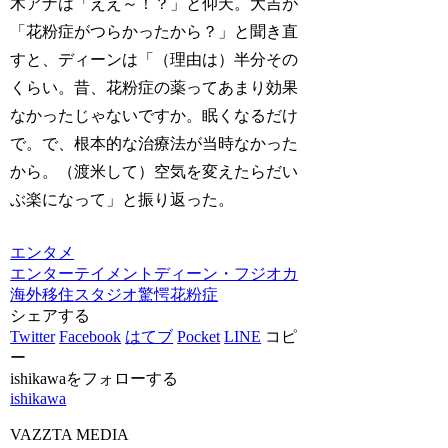
木アナは「ええ～！？」と仰天。大吉が
「花粉症がつらかったから？」と聞き直
すと、ディーンは「（理由は）半分その
くらい。昔、花粉症の薬ってあまり効果
なかったじゃないですか。眠くなるだけ
で。で、根本的な治療法が当時なかった
から。（渡米して）空気を変えたらだい
ぶ楽になって」と振り返った。
エンタメ
エンターテイメント
ディーン・フジオカ
海外移住
スタジオ驚愕
花粉症
シェアする
Twitter
Facebook
はてブ
Pocket
LINE
コピ
ー
ishikawaをフォローする
ishikawa
VAZZTA MEDIA