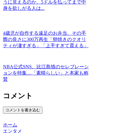
うに見えるのか、5ドルを払ってまで中
身を欲しがる人は...
4歳児が自作する遠足のお弁当、その手
際の良さに300万再生「卵焼きのクオリ
ティが凄すぎる」「上手すぎて震える」
NBA公式SNS、比江島慎のセレブレーシ
ョンを特集…「素晴らしい」と本家も称
賛
コメント
コメントを書き込む
ホーム
エンタメ