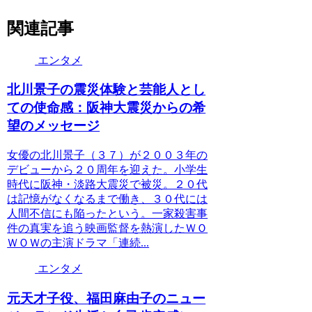
関連記事
エンタメ
北川景子の震災体験と芸能人とし
ての使命感：阪神大震災からの希
望のメッセージ
女優の北川景子（３７）が２００３年の
デビューから２０周年を迎えた。小学生
時代に阪神・淡路大震災で被災。２０代
は記憶がなくなるまで働き、３０代には
人間不信にも陥ったという。一家殺害事
件の真実を追う映画監督を熱演したＷＯ
ＷＯＷの主演ドラマ「連続...
エンタメ
元天才子役、福田麻由子のニュー