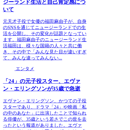
ジーランド生活と自己肯定感につ
いて
元天才子役で女優の福田麻由子が、自身
のSNSを通じてニュージーランドでの生
活を公開し、その変化が話題となってい
ます。福田麻由子のニュージーランド生
活福田は、様々な国籍の人々と共に働
き、その中で「みんな見た目が違いすぎ
て、みんな違ってみんない...
エンタメ
「24」の元子役スター、エヴァ
ン・エリングソンが35歳で急逝
エヴァン・エリングソン、かつての子役
スターであり、ドラマ「24」や映画「私
の中のあなた」に出演したことで知られ
る俳優が、35歳という若さでこの世を去
ったという報道がありました。エヴァ