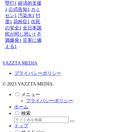
塁打
1
経済的支援
1
公式告知
1
カミ
セン
1
汚染水
1
忖
度
1
花粉症
1
住民
の安全
1
全日本国
民が同じ思い
1
不
満爆発
1
災害に備
える
1
VAZZTA MEDIA
プライバシーポリシー
© 2023 VAZZTA MEDIA.
メニュー
プライバシーポリシー
ホーム
検索
トップ