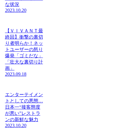
な状況
2023.10.20
【ＶＩＶＡＮＴ最
終回】衝撃の裏切
り者明らか！ネッ
トユーザーの怒り
爆発「ゴミだな」
「壮大な裏切り計
画」
2023.09.18
エンターテイメン
トとしての悪態…
日本一“接客態度
が悪い”レストラ
ンの新鮮な魅力
2023.10.20