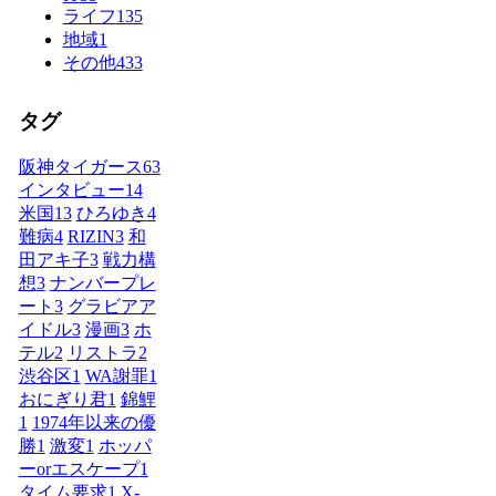
ライフ
135
地域
1
その他
433
タグ
阪神タイガース
63
インタビュー
14
米国
13
ひろゆき
4
難病
4
RIZIN
3
和
田アキ子
3
戦力構
想
3
ナンバープレ
ート
3
グラビアア
イドル
3
漫画
3
ホ
テル
2
リストラ
2
渋谷区
1
WA謝罪
1
おにぎり君
1
錦鯉
1
1974年以来の優
勝
1
激変
1
ホッパ
ーorエスケープ
1
タイム要求
1
X-