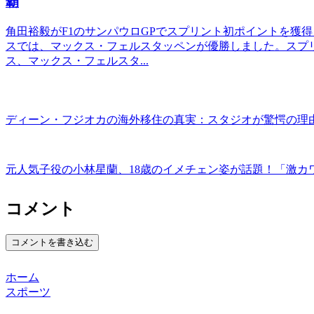
覇
角田裕毅がF1のサンパウロGPでスプリント初ポイントを獲得
スでは、マックス・フェルスタッペンが優勝しました。スプ
ス、マックス・フェルスタ...
ディーン・フジオカの海外移住の真実：スタジオが驚愕の理
元人気子役の小林星蘭、18歳のイメチェン姿が話題！「激カ
コメント
コメントを書き込む
ホーム
スポーツ