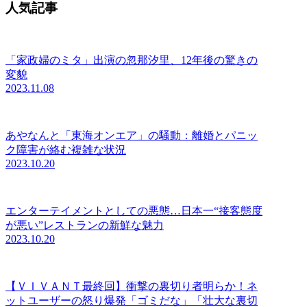
人気記事
「家政婦のミタ」出演の忽那汐里、12年後の驚きの
変貌
2023.11.08
あやなんと「東海オンエア」の騒動：離婚とパニッ
ク障害が絡む複雑な状況
2023.10.20
エンターテイメントとしての悪態…日本一“接客態度
が悪い”レストランの新鮮な魅力
2023.10.20
【ＶＩＶＡＮＴ最終回】衝撃の裏切り者明らか！ネ
ットユーザーの怒り爆発「ゴミだな」「壮大な裏切