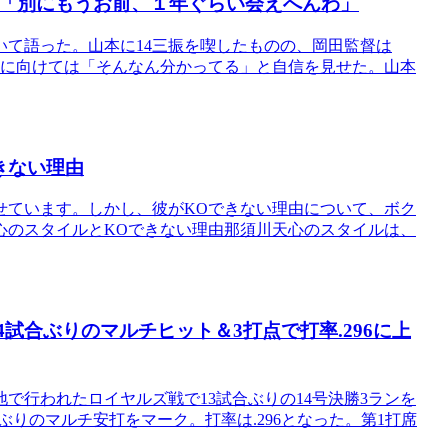
 「別にもうお前、１年ぐらい会えへんわ」
て語った。山本に14三振を喫したものの、岡田監督は
戦に向けては「そんなん分かってる」と自信を見せた。山本
きない理由
せています。しかし、彼がKOできない理由について、ボク
心のスタイルとKOできない理由那須川天心のスタイルは、
4試合ぶりのマルチヒット＆3打点で打率.296に上
で行われたロイヤルズ戦で13試合ぶりの14号決勝3ランを
合ぶりのマルチ安打をマーク。打率は.296となった。第1打席