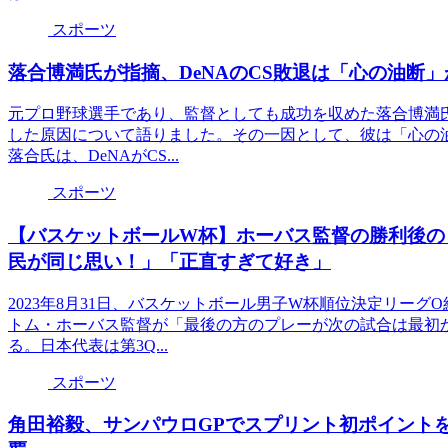
スポーツ
落合博満氏が指摘、DeNAのCS敗退は「心の油断
元プロ野球選手であり、監督としても成功を収めた落合博満氏
した原因について語りました。その一因として、彼は「心の
落合氏は、DeNAがCS...
スポーツ
【バスケットボールW杯】ホーバス監督の勝利後の
民が同じ思い！」「正直すぎて好き」
2023年8月31日、バスケットボール男子W杯順位決定リー
トム・ホーバス監督が「最後の方のプレーが次の試合は最初
る。日本代表は第3Q...
スポーツ
角田裕毅、サンパウロGPでスプリント初ポイント