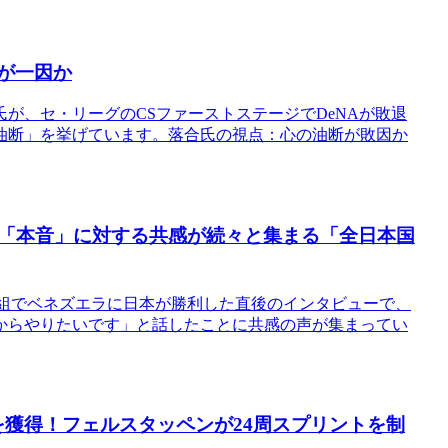
」が一因か
が、セ・リーグのCSファーストステージでDeNAが敗退
油断」を挙げています。落合氏の視点：心の油断が敗因か
「本音」に対する共感が続々と集まる「全日本国
グO組でベネズエラに日本が勝利した直後のインタビューで、
からやりたいです」と話したことに共感の声が集まってい
を獲得！フェルスタッペンが24周スプリントを制