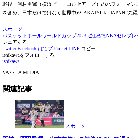
戦後、河村勇輝（横浜ビー・コルセアーズ）のパフォーマン
を含め、日本だけではなく世界中が“AKATSUKI JAPAN”
スポーツ
バスケットボール
ワールドカップ2023
比江島慎
NBA
セレブレ
シェアする
Twitter
Facebook
はてブ
Pocket
LINE
コピー
ishikawaをフォローする
ishikawa
VAZZTA MEDIA
関連記事
スポーツ