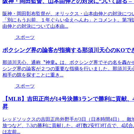
阪神・岡田監督、山本由伸との対決について語る –
阪神・岡田彰布監督が、オリックス・山本由伸との対決につい
「別にもうお前、１年ぐらい会えへんわ」とコメント。第7
由伸との対決について山本由...
スポーツ
ボクシング界の論客が指摘する那須川天心のKOで
那須川天心、通称〝神童〟は、ボクシング界でその名を轟か
シング界の論客が２つの重要な指摘を行いました。那須川天
相手の隙を探すことに重き...
スポーツ
【MLB】吉田正尚が14号決勝3ランで勝利に貢献、
昇
レッドソックスの吉田正尚外野手が3日（日本時間4日）、敵地
放つなど、7-3の勝利に貢献した。4打数2安打3打点で、4試
は左前...