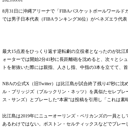
8月31日に沖縄アリーナで「FIBAバスケットボールワールドカ
では男子日本代表（FIBAランキング36位）がベネズエラ代表
最大15点差をひっくり返す逆転劇の立役者となったのが比江
ォーターでは開始2分41秒に長距離砲を沈めると、次々とシュ
トを射抜いた際には親指、人さし指、中指の3本を立てて、
NBAの公式X（旧Twitter）は比江島が試合終了残り47秒
ル・ブリッジズ（ブルックリン・ネッツ）を真似たセレブレ
ス・サンズ）とプレーした“本家”は投稿を引用し「これは素
比江島は2019年にニューオーリンズ・ペリカンズの一員と
あるわけではない。ボストン・セルティックスなどでプレーし