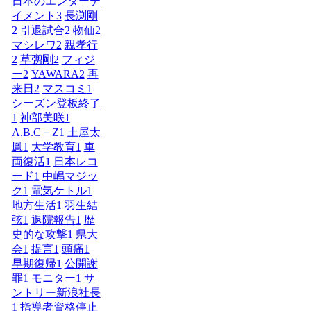
日本のエンターテ
イメント
3
長渕剛
2
引退試合
2
物価
2
マシレワ
2
親孝行
2
草彅剛
2
フィジ
ー
2
YAWARA
2
再
来日
2
マスコミ
1
シーズン登板終了
1
神部美咲
1
A.B.C－Z
1
土屋太
鳳
1
大学教育
1
車
両復活
1
日本レコ
ード
1
中嶋マジッ
ク
1
電気ケトル
1
地方生活
1
羽生結
弦
1
退院報告
1
歴
史的な攻撃
1
県大
会
1
提言
1
頭痛
1
早期復帰
1
公開謝
罪
1
モニター
1
サ
ントリー新浪社長
1
指導者資格停止