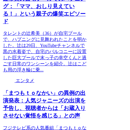
グ：「ママ、おしり見えてい
る！」という親子の爆笑エピソー
ド
タレントの辻希美（36）が自宅プール
で、ハプニングに見舞われたことを明か
した。辻は29日、YouTubeチャンネルで
黒の水着姿で、自宅のバルコニーに設置
した巨大プールで末っ子の幸空くんと過
ごす日常のワンシーンを紹介。辻はこど
も用の浮き輪に乗...
エンタメ
「まつもｔｏなかい」の異例の出
演発表：人気ジャニーズの出演を
予告し、視聴者からは「お蔵入り
させない覚悟を感じる」との声
フジテレビ系の人気番組「まつもｔｏな