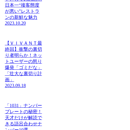
日本一“接客態度
が悪い”レストラ
ンの新鮮な魅力
2023.10.20
【ＶＩＶＡＮＴ最
終回】衝撃の裏切
り者明らか！ネッ
トユーザーの怒り
爆発「ゴミだな」
「壮大な裏切り計
画」
2023.09.18
「1031」ナンバー
プレートの秘密！
天才だけが解読で
きる語呂合わせナ
ンバー10選