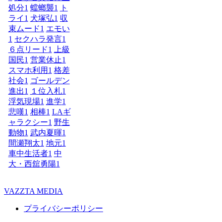
処分
1
蟷螂襲
1
ト
ライ
1
犬塚弘
1
収
束ムード
1
エモい
1
セクハラ発言
1
６点リード
1
上級
国民
1
営業休止
1
スマホ利用
1
格差
社会
1
ゴールデン
進出
1
１位入札
1
浮気現場
1
進学
1
悲嘆
1
相棒
1
LAギ
ャラクシー
1
野生
動物
1
武内夏暉
1
間瀬翔太
1
地元
1
車中生活者
1
中
大・西舘勇陽
1
VAZZTA MEDIA
プライバシーポリシー