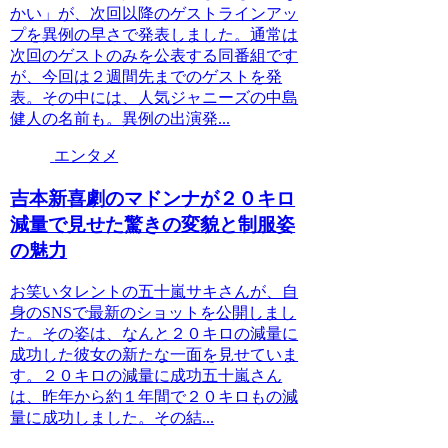
かい」が、次回以降のゲストラインアッ
プを異例の早さで発表しました。通常は
次回のゲストのみを公表する同番組です
が、今回は２週間先までのゲストを発
表。その中には、人気ジャニーズの中島
健人の名前も。異例の出演発...
エンタメ
吉本新喜劇のマドンナが２０キロ
減量で見せた驚きの変貌と制服姿
の魅力
お笑いタレントの五十嵐サキさんが、自
身のSNSで最新のショットを公開しまし
た。その姿は、なんと２０キロの減量に
成功した彼女の新たな一面を見せていま
す。２０キロの減量に成功五十嵐さん
は、昨年から約１年間で２０キロもの減
量に成功しました。その結...