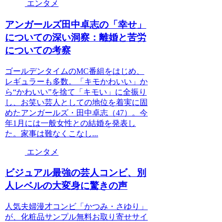
エンタメ
アンガールズ田中卓志の「幸せ」
についての深い洞察：離婚と苦労
についての考察
ゴールデンタイムのMC番組をはじめ、
レギュラーも多数。「キモかわいい」か
ら“かわいい”を捨て「キモい」に全振り
し、お笑い芸人としての地位を着実に固
めたアンガールズ・田中卓志（47）。今
年1月には一般女性との結婚を発表し
た。家事は難なくこなし...
エンタメ
ビジュアル最強の芸人コンビ、別
人レベルの大変身に驚きの声
人気夫婦漫才コンビ「かつみ・さゆり」
が、化粧品サンプル無料お取り寄せサイ