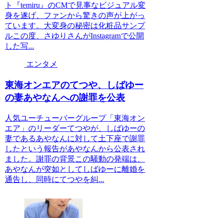
ト『temiru』のCMで見事なビジュアル変
身を遂げ、ファンから驚きの声が上がっ
ています。大変身の秘密は化粧品サンプ
ルこの度、さゆりさんがInstagramで公開
した写...
エンタメ
東海オンエアのてつや、しばゆー
の妻あやなんへの謝罪を公表
人気ユーチューバーグループ「東海オン
エア」のリーダーてつやが、しばゆーの
妻であるあやなんに対して土下座で謝罪
したという報告があやなんから公表され
ました。謝罪の背景この騒動の発端は、
あやなんが突如としてしばゆーに離婚を
通告し、同時にてつやを糾...