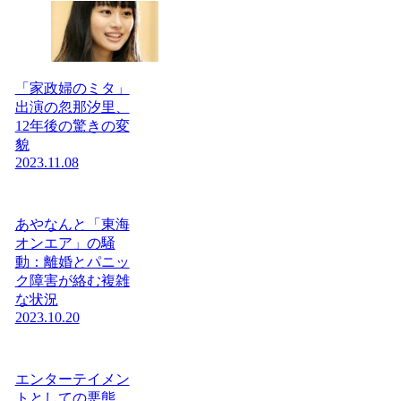
「家政婦のミタ」
出演の忽那汐里、
12年後の驚きの変
貌
2023.11.08
あやなんと「東海
オンエア」の騒
動：離婚とパニッ
ク障害が絡む複雑
な状況
2023.10.20
エンターテイメン
トとしての悪態…