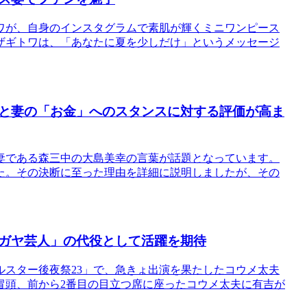
ワが、自身のインスタグラムで素肌が輝くミニワンピース
ザギトワは、「あなたに夏を少しだけ」というメッセージ
と妻の「お金」へのスタンスに対する評価が高ま
妻である森三中の大島美幸の言葉が話題となっています。
た。その決断に至った理由を詳細に説明しましたが、その
ガヤ芸人」の代役として活躍を期待
ルスター後夜祭23」で、急きょ出演を果たしたコウメ太夫
冒頭、前から2番目の目立つ席に座ったコウメ太夫に有吉が