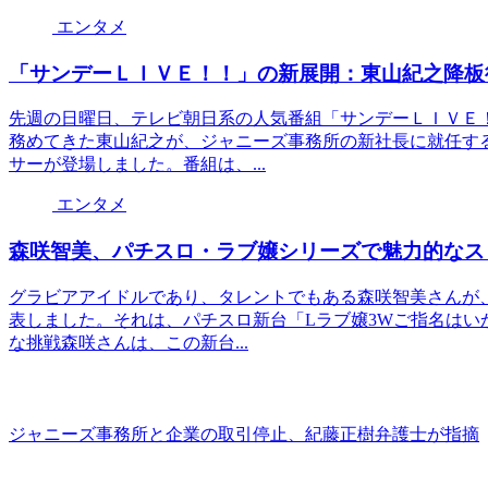
エンタメ
「サンデーＬＩＶＥ！！」の新展開：東山紀之降板
先週の日曜日、テレビ朝日系の人気番組「サンデーＬＩＶＥ
務めてきた東山紀之が、ジャニーズ事務所の新社長に就任す
サーが登場しました。番組は、...
エンタメ
森咲智美、パチスロ・ラブ嬢シリーズで魅力的なス
グラビアアイドルであり、タレントでもある森咲智美さんが
表しました。それは、パチスロ新台「Lラブ嬢3Wご指名は
な挑戦森咲さんは、この新台...
ジャニーズ事務所と企業の取引停止、紀藤正樹弁護士が指摘