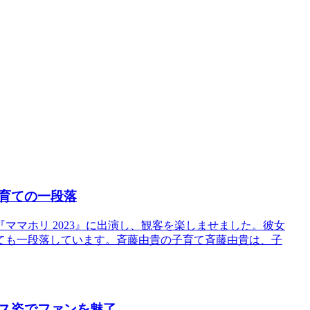
育ての一段落
ママホリ 2023』に出演し、観客を楽しませました。彼女
育ても一段落しています。斉藤由貴の子育て斉藤由貴は、子
ス姿でファンを魅了