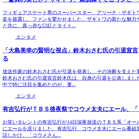
フィギュアスケート界のスーパースター、アリーナ・ザギト
姿を披露し、ファンを驚かせました。ザギトワの新たな魅力
と共に、真っ赤な口紅とタイト...
エンタメ
「大島美幸の賢明な視点」鈴木おさむ氏の引退宣言
る
放送作家の鈴木おさむ氏が引退を発表し、その決断を支えた
鈴木おさむ氏の引退宣言鈴木氏は、自身の引退を公表しまし
中で特に注目を集めたのが、妻...
エンタメ
有吉弘行がＴＢＳ後夜祭でコウメ太夫にエール、「
お笑いタレントの有吉弘行が14日深夜放送のＴＢＳ系「オー
にエールを送りました。有吉弘行、コウメ太夫にエール番組
話しかけ、「コウメさん...