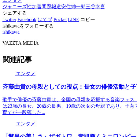
エンタメ
ジャニーズ
性加害問題
報道
安住紳一郎
三谷幸喜
シェアする
Twitter
Facebook
はてブ
Pocket
LINE
コピー
ishikawaをフォローする
ishikawa
VAZZTA MEDIA
関連記事
エンタメ
斉藤由貴の母親としての視点：長女の俳優活動と子
歌手で俳優の斉藤由貴は、全国の母親を応援する音楽フェス『
は23歳の長女、20歳の長男、19歳の次女の母親であり、子
育てが一段落した...
エンタメ
「驚異の美しさ」ザギトワ、素肌輝くミニワンピー