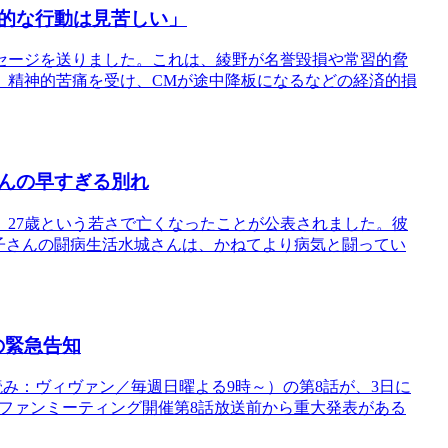
的な行動は見苦しい」
セージを送りました。これは、綾野が名誉毀損や常習的脅
、精神的苦痛を受け、CMが途中降板になるなどの経済的損
んの早すぎる別れ
27歳という若さで亡くなったことが公表されました。彼
子さんの闘病生活水城さんは、かねてより病気と闘ってい
の緊急告知
（読み：ヴィヴァン／毎週日曜よる9時～）の第8話が、3日に
：ファンミーティング開催第8話放送前から重大発表がある