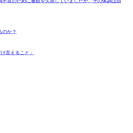
調不良のために番組を欠席していましたが、その体調は回
るのか？
だけ言えること」