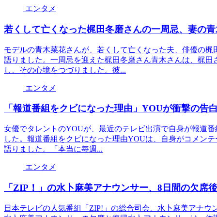
エンタメ
若くして亡くなった梶田冬磨さんの一周忌、妻の青
モデルの青木菜花さんが、若くして亡くなった夫、俳優の梶
語りました。一周忌を迎えた梶田冬磨さん青木さんは、梶田
し、その心境をつづりました。彼...
エンタメ
「報道番組をクビになった理由」YOUが衝撃の告
女優でタレントのYOUが、最近のテレビ出演で自身が報道
した。報道番組をクビになった理由YOUは、自身がコメン
語りました。「本当に毎週...
エンタメ
「ZIP！」の水卜麻美アナウンサー、8日間の欠席後
日本テレビの人気番組「ZIP!」の総合司会、水卜麻美アナウ