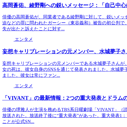
高岡蒼佑、綾野剛への鋭いメッセージ：「自己中心
俳優の高岡蒼佑が、同業者である綾野剛に対して、鋭いメッ
迫などの罪に問われたガーシー（東谷義和）被告の初公判で
失が出たと訴えたことに対す...
エンタメ
妄想キャリブレーションの元メンバー、水城夢子さ
妄想キャリブレーションの元メンバーである水城夢子さんが、
女の死は、彼女自身のSNSを通じて発表されました。水城夢
ました。彼女は常にファン...
エンタメ
「VIVANT」の最新情報：2つの重大発表とドラム
俳優の堺雅人が主演を務めるTBS系日曜劇場「VIVANT」
放送された。放送終了後に“重大発表”があった。重大発表1
ことが公式SN...