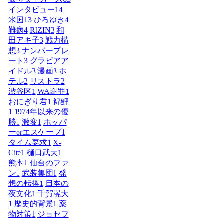
インタビュー
14
米国
13
ひろゆき
4
難病
4
RIZIN
3
和
田アキ子
3
戦力構
想
3
ナンバープレ
ート
3
グラビアア
イドル
3
漫画
3
ホ
テル
2
リストラ
2
渋谷区
1
WA謝罪
1
おにぎり君
1
錦鯉
1
1974年以来の優
勝
1
激変
1
ホッパ
ーorエスケープ
1
タイム要求
1
X-
Cite
1
樋口武大
1
熊本
1
仙台のファ
ン
1
武装集団
1
発
想の転換
1
日本の
夜文化
1
千賀滉大
1
歴史的背景
1
薬
物対策
1
ジョセフ