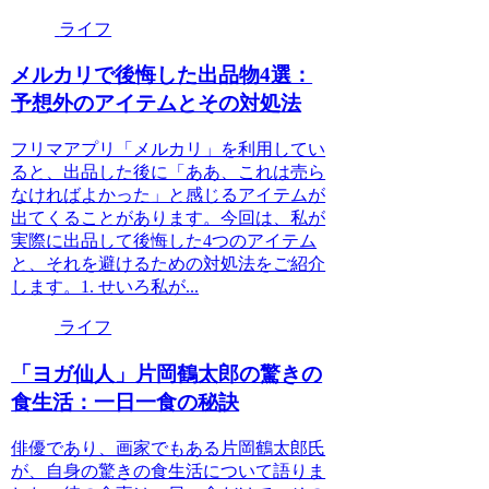
ライフ
メルカリで後悔した出品物4選：
予想外のアイテムとその対処法
フリマアプリ「メルカリ」を利用してい
ると、出品した後に「ああ、これは売ら
なければよかった」と感じるアイテムが
出てくることがあります。今回は、私が
実際に出品して後悔した4つのアイテム
と、それを避けるための対処法をご紹介
します。1. せいろ私が...
ライフ
「ヨガ仙人」片岡鶴太郎の驚きの
食生活：一日一食の秘訣
俳優であり、画家でもある片岡鶴太郎氏
が、自身の驚きの食生活について語りま