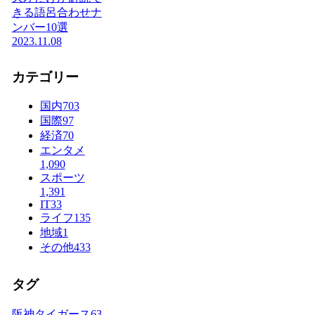
きる語呂合わせナ
ンバー10選
2023.11.08
カテゴリー
国内
703
国際
97
経済
70
エンタメ
1,090
スポーツ
1,391
IT
33
ライフ
135
地域
1
その他
433
タグ
阪神タイガース
63