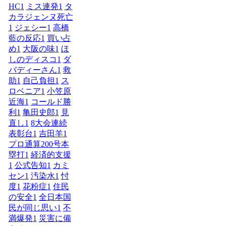
HC
1
ミス連発
1
タ
カラジェンヌ死亡
1
ジェシー
1
高橋
藍の反応
1
買い占
め
1
大阪の味
1
ほ
しのディスコ
1
ダ
バディーさん
1
救
助
1
自己負担
1
ス
ロベニア
1
小笠原
近海
1
コールド勝
利
1
亀田史郎
1
見
直し
1
8大会連続
表彰台
1
吉田羊
1
プロ通算200号本
塁打
1
経済的支援
1
公式告知
1
カミ
セン
1
汚染水
1
忖
度
1
花粉症
1
住民
の安全
1
全日本国
民が同じ思い
1
不
満爆発
1
災害に備