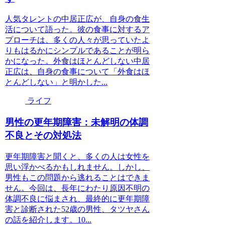
人気タレントの中居正広が、自身の食生
活について語った。彼の食事に対するア
プローチは、多くの人々が思っていたよ
りもはるかにシンプルであることが明ら
かになった。外食はほとんどしない中居
正広は、自身の食事について「外食はほ
とんどしない」と明かした...
ライフ
男性の更年期障害：未解明の体調
不良とその対処法
更年期障害と聞くと、多くの人は女性を
思い浮かべるかもしれません。しかし、
男性もこの問題から逃れることはできま
せん。今回は、長年にわたり原因不明の
体調不良に悩まされ、最終的に更年期障
害と診断された52歳の男性、タツヤさん
の話を紹介します。10...