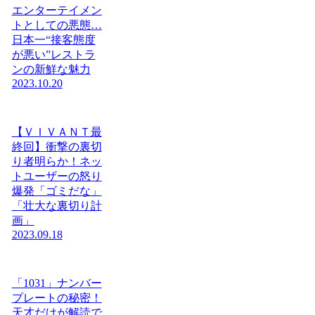
エンターテイメン
トとしての悪態…
日本一“接客態度
が悪い”レストラ
ンの新鮮な魅力
2023.10.20
【ＶＩＶＡＮＴ最
終回】衝撃の裏切
り者明らか！ネッ
トユーザーの怒り
爆発「ゴミだな」
「壮大な裏切り計
画」
2023.09.18
「1031」ナンバー
プレートの秘密！
天才だけが解読で