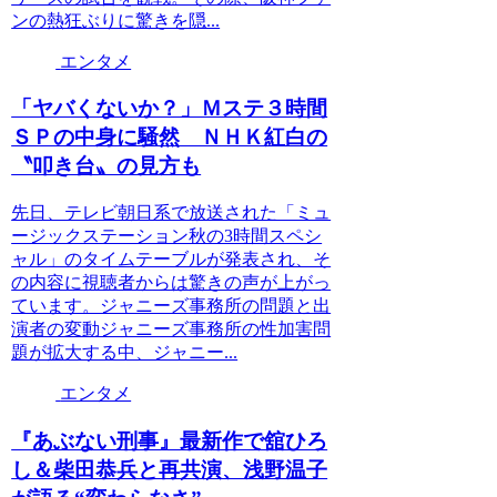
ンの熱狂ぶりに驚きを隠...
エンタメ
「ヤバくないか？」Ｍステ３時間
ＳＰの中身に騒然 ＮＨＫ紅白の
〝叩き台〟の見方も
先日、テレビ朝日系で放送された「ミュ
ージックステーション秋の3時間スペシ
ャル」のタイムテーブルが発表され、そ
の内容に視聴者からは驚きの声が上がっ
ています。ジャニーズ事務所の問題と出
演者の変動ジャニーズ事務所の性加害問
題が拡大する中、ジャニー...
エンタメ
『あぶない刑事』最新作で舘ひろ
し＆柴田恭兵と再共演、浅野温子