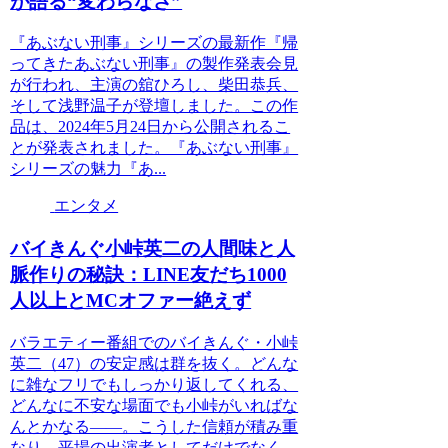
が語る“変わらなさ”
『あぶない刑事』シリーズの最新作『帰
ってきたあぶない刑事』の製作発表会見
が行われ、主演の舘ひろし、柴田恭兵、
そして浅野温子が登壇しました。この作
品は、2024年5月24日から公開されるこ
とが発表されました。『あぶない刑事』
シリーズの魅力『あ...
エンタメ
バイきんぐ小峠英二の人間味と人
脈作りの秘訣：LINE友だち1000
人以上とMCオファー絶えず
バラエティー番組でのバイきんぐ・小峠
英二（47）の安定感は群を抜く。どんな
に雑なフリでもしっかり返してくれる、
どんなに不安な場面でも小峠がいればな
んとかなる――。こうした信頼が積み重
なり、平場の出演者としてだけでなく、