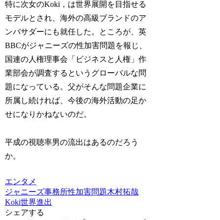
特に次女のKoki，は世界展開を目指せる
モデルとされ、海外の高級ブランドのア
ンバサダーにも就任した。ところが、英
BBCがジャニーズの性加害問題を報じ、
国連の人権理事会「ビジネスと人権」作
業部会が調査するというグローバルな問
題になっている。父がそんな問題企業に
所属し続ければ、今後の海外活動の足か
せになりかねないのだ。
平成の視聴率男の流出はあるのだろう
か。
エンタメ
ジャニーズ事務所
性加害問題
木村拓哉
Koki
世界進出
シェアする