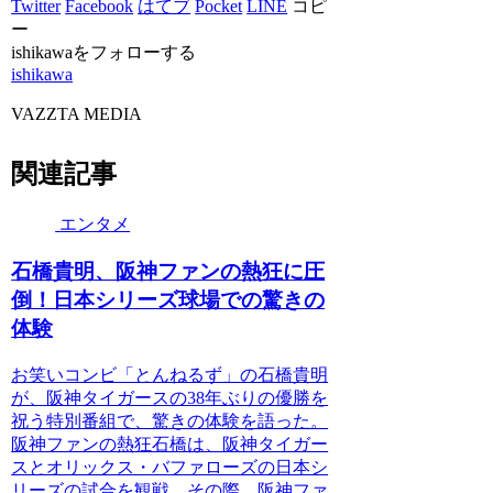
Twitter
Facebook
はてブ
Pocket
LINE
コピ
ー
ishikawaをフォローする
ishikawa
VAZZTA MEDIA
関連記事
エンタメ
石橋貴明、阪神ファンの熱狂に圧
倒！日本シリーズ球場での驚きの
体験
お笑いコンビ「とんねるず」の石橋貴明
が、阪神タイガースの38年ぶりの優勝を
祝う特別番組で、驚きの体験を語った。
阪神ファンの熱狂石橋は、阪神タイガー
スとオリックス・バファローズの日本シ
リーズの試合を観戦。その際、阪神ファ