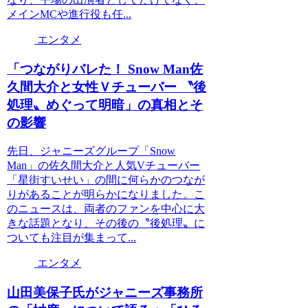
メインMCや進行役も任...
エンタメ
「つながりバレた！ Snow Man佐
久間大介と女性Ｖチューバー 〝後
処理〟めぐって明暗」の真相とそ
の影響
先日、ジャニーズグループ「Snow
Man」の佐久間大介と人気Vチューバー
「星街すいせい」の間に何らかのつなが
りがあることが明らかになりました。こ
のニュースは、両者のファンを中心に大
きな話題となり、その後の〝後処理〟に
ついても注目が集まって...
エンタメ
山田美保子氏がジャニーズ事務所