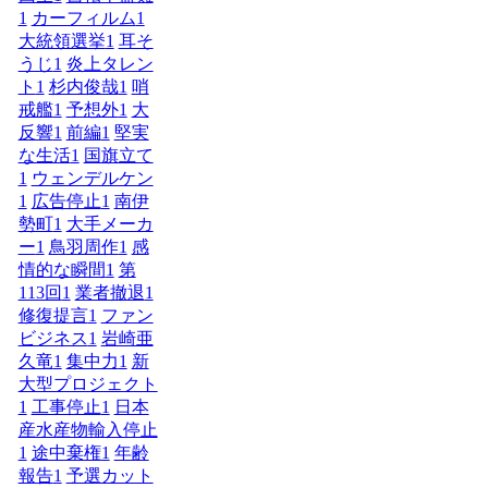
1
カーフィルム
1
大統領選挙
1
耳そ
うじ
1
炎上タレン
ト
1
杉内俊哉
1
哨
戒艦
1
予想外
1
大
反響
1
前編
1
堅実
な生活
1
国旗立て
1
ウェンデルケン
1
広告停止
1
南伊
勢町
1
大手メーカ
ー
1
鳥羽周作
1
感
情的な瞬間
1
第
113回
1
業者撤退
1
修復提言
1
ファン
ビジネス
1
岩崎亜
久竜
1
集中力
1
新
大型プロジェクト
1
工事停止
1
日本
産水産物輸入停止
1
途中棄権
1
年齢
報告
1
予選カット