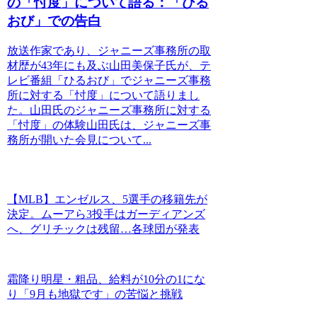
の「忖度」について語る：「ひる
おび」での告白
放送作家であり、ジャニーズ事務所の取
材歴が43年にも及ぶ山田美保子氏が、テ
レビ番組「ひるおび」でジャニーズ事務
所に対する「忖度」について語りまし
た。山田氏のジャニーズ事務所に対する
「忖度」の体験山田氏は、ジャニーズ事
務所が開いた会見について...
【MLB】エンゼルス、5選手の移籍先が
決定。ムーアら3投手はガーディアンズ
へ、グリチックは残留…各球団が発表
霜降り明星・粗品、給料が10分の1にな
り「9月も地獄です」の苦悩と挑戦