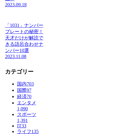
2023.09.18
「1031」ナンバー
プレートの秘密！
天才だけが解読で
きる語呂合わせナ
ンバー10選
2023.11.08
カテゴリー
国内
703
国際
97
経済
70
エンタメ
1,090
スポーツ
1,391
IT
33
ライフ
135