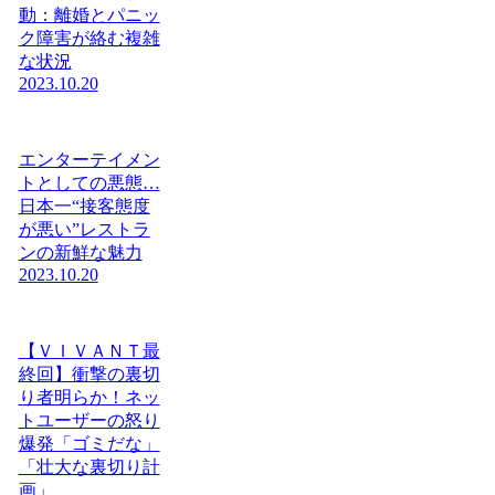
動：離婚とパニッ
ク障害が絡む複雑
な状況
2023.10.20
エンターテイメン
トとしての悪態…
日本一“接客態度
が悪い”レストラ
ンの新鮮な魅力
2023.10.20
【ＶＩＶＡＮＴ最
終回】衝撃の裏切
り者明らか！ネッ
トユーザーの怒り
爆発「ゴミだな」
「壮大な裏切り計
画」