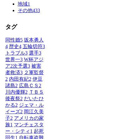
地域
1
その他
433
タグ
同性婚
5
坂本勇人
4
歴史
4
五輪切符
3
トラブル
3
選手
3
世界一
3
W杯アジ
ア2次予選
3
被害
者救済
3
２軍監督
2
内田有紀
2
伊豆
諸島
2
広島ＣＳ
2
川内優輝
2
ＴＢＳ
後夜祭
2
だいたひ
かる
2
ジェマ・ル
イーズ
2
岡江久美
子
2
アメリカの家
族
1
マンチェスタ
ー・シティ
1
起死
回生
1
自転車盗難