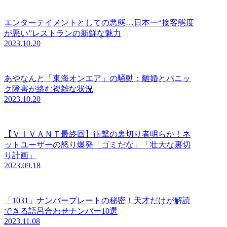
エンターテイメントとしての悪態…日本一“接客態度
が悪い”レストランの新鮮な魅力
2023.10.20
あやなんと「東海オンエア」の騒動：離婚とパニッ
ク障害が絡む複雑な状況
2023.10.20
【ＶＩＶＡＮＴ最終回】衝撃の裏切り者明らか！ネ
ットユーザーの怒り爆発「ゴミだな」「壮大な裏切
り計画」
2023.09.18
「1031」ナンバープレートの秘密！天才だけが解読
できる語呂合わせナンバー10選
2023.11.08