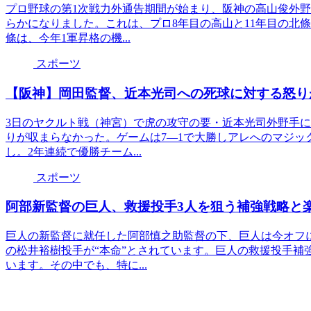
プロ野球の第1次戦力外通告期間が始まり、阪神の高山俊外
らかになりました。これは、プロ8年目の高山と11年目の北
條は、今年1軍昇格の機...
スポーツ
【阪神】岡田監督、近本光司への死球に対する怒り
3日のヤクルト戦（神宮）で虎の攻守の要・近本光司外野手
りが収まらなかった。ゲームは7―1で大勝しアレへのマジッ
し。2年連続で優勝チーム...
スポーツ
阿部新監督の巨人、救援投手3人を狙う補強戦略と楽
巨人の新監督に就任した阿部慎之助監督の下、巨人は今オフ
の松井裕樹投手が“本命”とされています。巨人の救援投手補
います。その中でも、特に...