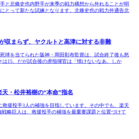
野手と北條史也内野手が来季の戦力構想から外れることが明
條にとって新たな試練となります。北條史也の戦力外通告北
が収まらず、ヤクルトと高津に対する非難
に死球を当てられた阪神・岡田彰布監督は、試合終了後も怒
クは15。だが試合後の虎指揮官は「情けないなあ。しか
天・松井裕樹の“本命”指名
に救援投手3人の補強を目指しています。その中でも、楽天
強戦略巨人は、救援投手の補強を最重要課題と位置づけて