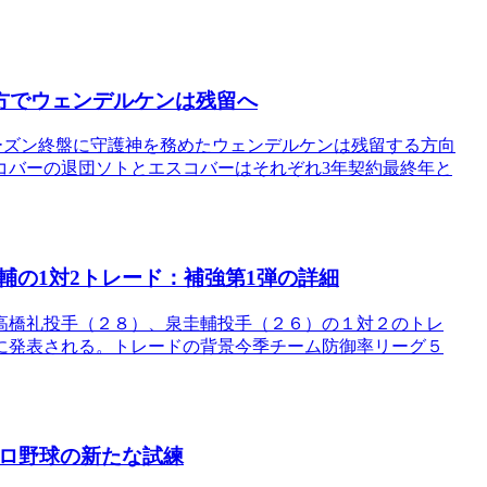
方でウェンデルケンは残留へ
ーズン終盤に守護神を務めたウェンデルケンは残留する方向
コバーの退団ソトとエスコバーはそれぞれ3年契約最終年と
輔の1対2トレード：補強第1弾の詳細
高橋礼投手（２８）、泉圭輔投手（２６）の１対２のトレ
に発表される。トレードの背景今季チーム防御率リーグ５
プロ野球の新たな試練