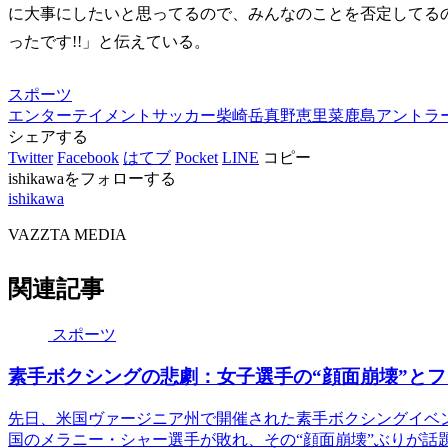
に大事にしたいと思ってるので、みんなのことを否定してるの
ったです!!」と伝えている。
スポーツ
エンターテイメント
サッカー
柴崎岳
真野恵里菜
鹿島アントラ
シェアする
Twitter
Facebook
はてブ
Pocket
LINE
コピー
ishikawaをフォローする
ishikawa
VAZZTA MEDIA
関連記事
スポーツ
素手ボクシングの悲劇：女子選手の“顔面崩壊”と
先日、米国ヴァージニア州で開催された素手ボクシングイベント
国のメラニー・シャー選手が敗れ、その“顔面崩壊”ぶりが話