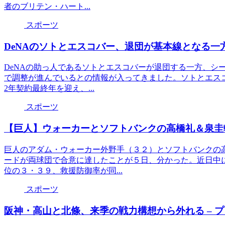
者のブリテン・ハート...
スポーツ
DeNAのソトとエスコバー、退団が基本線となる一
DeNAの助っ人であるソトとエスコバーが退団する一方、シ
で調整が進んでいるとの情報が入ってきました。ソトとエス
2年契約最終年を迎え、...
スポーツ
【巨人】ウォーカーとソフトバンクの高橋礼＆泉圭
巨人のアダム・ウォーカー外野手（３２）とソフトバンクの
ードが両球団で合意に達したことが５日、分かった。近日中
位の３・３９、救援防御率が同...
スポーツ
阪神・高山と北條、来季の戦力構想から外れる – 