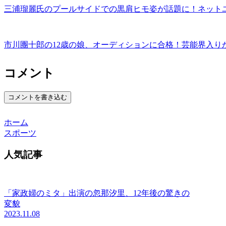
三浦瑠麗氏のプールサイドでの黒肩ヒモ姿が話題に！ネット
市川團十郎の12歳の娘、オーディションに合格！芸能界入り
コメント
コメントを書き込む
ホーム
スポーツ
人気記事
「家政婦のミタ」出演の忽那汐里、12年後の驚きの
変貌
2023.11.08