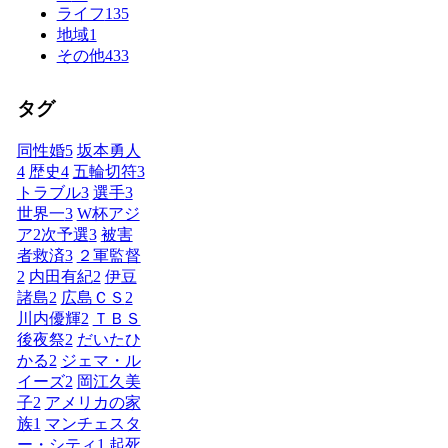
ライフ
135
地域
1
その他
433
タグ
同性婚
5
坂本勇人
4
歴史
4
五輪切符
3
トラブル
3
選手
3
世界一
3
W杯アジ
ア2次予選
3
被害
者救済
3
２軍監督
2
内田有紀
2
伊豆
諸島
2
広島ＣＳ
2
川内優輝
2
ＴＢＳ
後夜祭
2
だいたひ
かる
2
ジェマ・ル
イーズ
2
岡江久美
子
2
アメリカの家
族
1
マンチェスタ
ー・シティ
1
起死