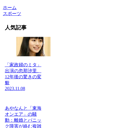
ホーム
スポーツ
人気記事
「家政婦のミタ」
出演の忽那汐里、
12年後の驚きの変
貌
2023.11.08
あやなんと「東海
オンエア」の騒
動：離婚とパニッ
ク障害が絡む複雑