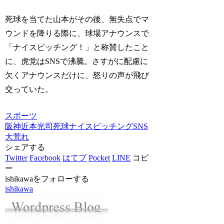
死球を当てた山本がその後、無失点でマ
ウンドを降りる際に、球場アナウンスで
「ナイスピッチング！」と称賛したこと
に、虎党はSNSで沸騰。さすがに配慮に
欠くアナウンスだけに、怒りの声が飛び
交っていた。
スポーツ
阪神
近本光司
死球
ナイスピッチング
SNS
大荒れ
シェアする
Twitter
Facebook
はてブ
Pocket
LINE
コピ
ー
ishikawaをフォローする
ishikawa