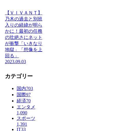
【ＶＩＶＡＮＴ】
乃木の過去と別班
入りの経緯が明ら
かに！最初の任務
の壮絶さにネット
が衝撃「いきなり
地獄」「想像を上
回る」
2023.09.03
カテゴリー
国内
703
国際
97
経済
70
エンタメ
1,090
スポーツ
1,391
IT
33