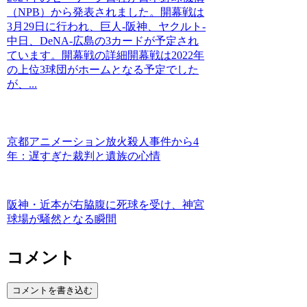
（NPB）から発表されました。開幕戦は
3月29日に行われ、巨人-阪神、ヤクルト-
中日、DeNA-広島の3カードが予定され
ています。開幕戦の詳細開幕戦は2022年
の上位3球団がホームとなる予定でした
が、...
京都アニメーション放火殺人事件から4
年：遅すぎた裁判と遺族の心情
阪神・近本が右脇腹に死球を受け、神宮
球場が騒然となる瞬間
コメント
コメントを書き込む