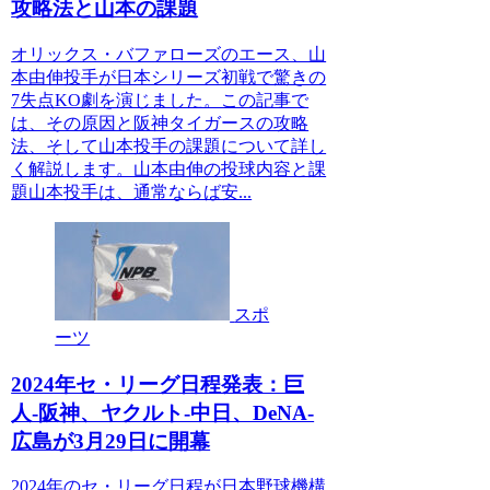
攻略法と山本の課題
オリックス・バファローズのエース、山
本由伸投手が日本シリーズ初戦で驚きの
7失点KO劇を演じました。この記事で
は、その原因と阪神タイガースの攻略
法、そして山本投手の課題について詳し
く解説します。山本由伸の投球内容と課
題山本投手は、通常ならば安...
スポ
ーツ
2024年セ・リーグ日程発表：巨
人-阪神、ヤクルト-中日、DeNA-
広島が3月29日に開幕
2024年のセ・リーグ日程が日本野球機構