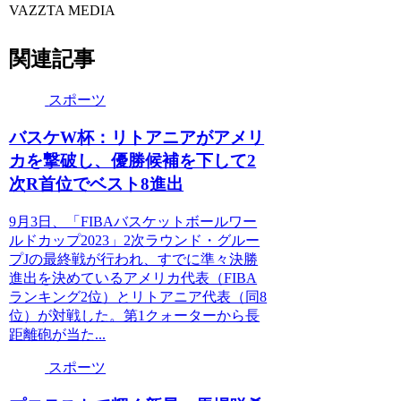
VAZZTA MEDIA
関連記事
スポーツ
バスケW杯：リトアニアがアメリ
カを撃破し、優勝候補を下して2
次R首位でベスト8進出
9月3日、「FIBAバスケットボールワー
ルドカップ2023」2次ラウンド・グルー
プJの最終戦が行われ、すでに準々決勝
進出を決めているアメリカ代表（FIBA
ランキング2位）とリトアニア代表（同8
位）が対戦した。第1クォーターから長
距離砲が当た...
スポーツ