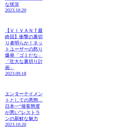
な状況
2023.10.20
【ＶＩＶＡＮＴ最
終回】衝撃の裏切
り者明らか！ネッ
トユーザーの怒り
爆発「ゴミだな」
「壮大な裏切り計
画」
2023.09.18
エンターテイメン
トとしての悪態…
日本一“接客態度
が悪い”レストラ
ンの新鮮な魅力
2023.10.20