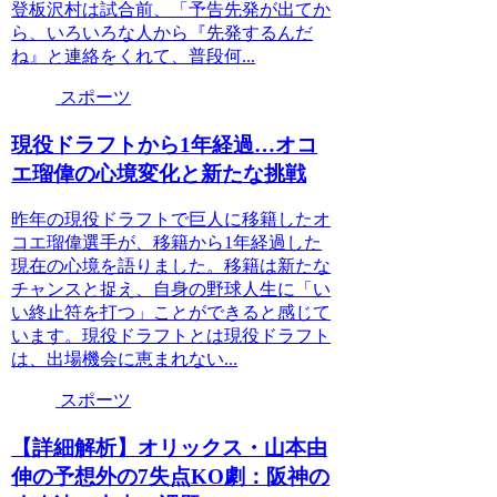
登板沢村は試合前、「予告先発が出てか
ら、いろいろな人から『先発するんだ
ね』と連絡をくれて、普段何...
スポーツ
現役ドラフトから1年経過…オコ
エ瑠偉の心境変化と新たな挑戦
昨年の現役ドラフトで巨人に移籍したオ
コエ瑠偉選手が、移籍から1年経過した
現在の心境を語りました。移籍は新たな
チャンスと捉え、自身の野球人生に「い
い終止符を打つ」ことができると感じて
います。現役ドラフトとは現役ドラフト
は、出場機会に恵まれない...
スポーツ
【詳細解析】オリックス・山本由
伸の予想外の7失点KO劇：阪神の