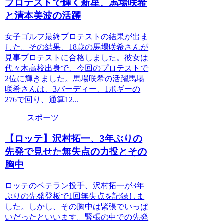
プロテストで輝く新星、馬場咲希
と清本美波の活躍
女子ゴルフ最終プロテストの結果が出ま
した。その結果、18歳の馬場咲希さんが
見事プロテストに合格しました。彼女は
代々木高校出身で、今回のプロテストで
2位に輝きました。馬場咲希の活躍馬場
咲希さんは、3バーディー、1ボギーの
276で回り、通算12...
スポーツ
【ロッテ】沢村拓一、3年ぶりの
先発で見せた無失点の力投とその
胸中
ロッテのベテラン投手、沢村拓一が3年
ぶりの先発登板で1回無失点を記録しま
した。しかし、その胸中は緊張でいっぱ
いだったといいます。緊張の中での先発