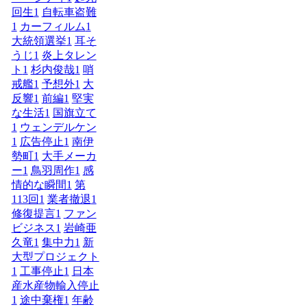
回生
1
自転車盗難
1
カーフィルム
1
大統領選挙
1
耳そ
うじ
1
炎上タレン
ト
1
杉内俊哉
1
哨
戒艦
1
予想外
1
大
反響
1
前編
1
堅実
な生活
1
国旗立て
1
ウェンデルケン
1
広告停止
1
南伊
勢町
1
大手メーカ
ー
1
鳥羽周作
1
感
情的な瞬間
1
第
113回
1
業者撤退
1
修復提言
1
ファン
ビジネス
1
岩崎亜
久竜
1
集中力
1
新
大型プロジェクト
1
工事停止
1
日本
産水産物輸入停止
1
途中棄権
1
年齢