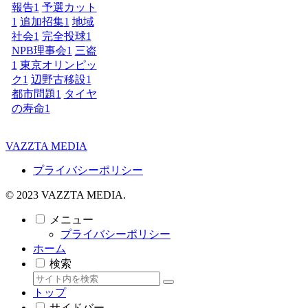
報告
1
予選カット
1
追加招集
1
地域
社会
1
完全投球
1
NPB理事会
1
三盗
1
東京オリンピッ
ク
1
辺野古移設
1
都市問題
1
タイヤ
の寿命
1
VAZZTA MEDIA
プライバシーポリシー
© 2023 VAZZTA MEDIA.
メニュー
プライバシーポリシー
ホーム
検索
トップ
サイドバー