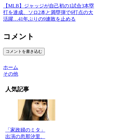
【MLB】ジャッジが自己初の1試合3本塁
打を達成、ソロ2本と満塁弾で6打点の大
活躍…41年ぶりの9連敗を止める
コメント
コメントを書き込む
ホーム
その他
人気記事
「家政婦のミタ」
出演の忽那汐里、