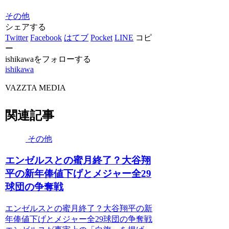
その他
シェアする
Twitter
Facebook
はてブ
Pocket
LINE
コピ
ー
ishikawaをフォローする
ishikawa
VAZZTA MEDIA
関連記事
その他
エンゼルスとの蜜月終了？大谷翔
平の新年俸値下げとメジャー全29
球団の争奪戦
エンゼルスとの蜜月終了？大谷翔平の新
年俸値下げとメジャー全29球団の争奪戦