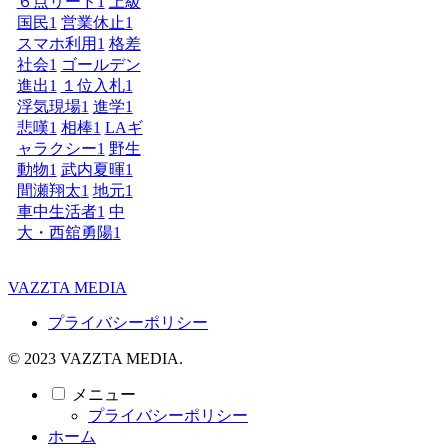
６点リード
1
上級
国民
1
営業休止
1
スマホ利用
1
格差
社会
1
ゴールデン
進出
1
１位入札
1
浮気現場
1
進学
1
悲嘆
1
相棒
1
LAギ
ャラクシー
1
野生
動物
1
武内夏暉
1
間瀬翔太
1
地元
1
車中生活者
1
中
大・西舘勇陽
1
VAZZTA MEDIA
プライバシーポリシー
© 2023 VAZZTA MEDIA.
メニュー
プライバシーポリシー
ホーム