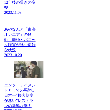
12年後の驚きの変
貌
2023.11.08
あやなんと「東海
オンエア」の騒
動：離婚とパニッ
ク障害が絡む複雑
な状況
2023.10.20
エンターテイメン
トとしての悪態…
日本一“接客態度
が悪い”レストラ
ンの新鮮な魅力