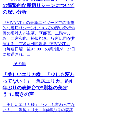
の衝撃的な裏切りシーンについて
の深い分析
『VIVANT』の最新エピソードでの衝撃
的な裏切りシーンについての深い分析俳
優の堺雅人が主演、阿部寛、二階堂ふ
み、二宮和也、松坂桃李、役所広司が共
演する、TBS系日曜劇場『VIVANT』
（毎週日曜 後9：00）の第7話が、27日
に放送され、...
その他
「美しいエリカ様」「少しも変わ
ってない！」 沢尻エリカ、約4
年ぶりの表舞台で“別格の美ぼ
う”に驚きの声
「美しいエリカ様」「少しも変わってな
い！」 沢尻エリカ、約4年ぶりの表舞