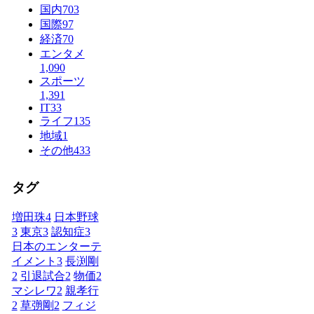
国内
703
国際
97
経済
70
エンタメ
1,090
スポーツ
1,391
IT
33
ライフ
135
地域
1
その他
433
タグ
増田珠
4
日本野球
3
東京
3
認知症
3
日本のエンターテ
イメント
3
長渕剛
2
引退試合
2
物価
2
マシレワ
2
親孝行
2
草彅剛
2
フィジ