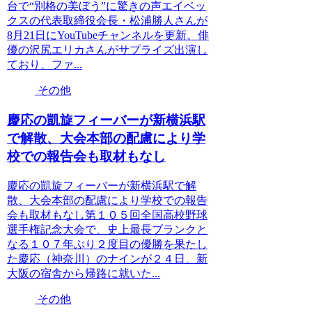
台で“別格の美ぼう”に驚きの声エイベッ
クスの代表取締役会長・松浦勝人さんが
8月21日にYouTubeチャンネルを更新。俳
優の沢尻エリカさんがサプライズ出演し
ており、ファ...
その他
慶応の凱旋フィーバーが新横浜駅
で解散、大会本部の配慮により学
校での報告会も取材もなし
慶応の凱旋フィーバーが新横浜駅で解
散、大会本部の配慮により学校での報告
会も取材もなし第１０５回全国高校野球
選手権記念大会で、史上最長ブランクと
なる１０７年ぶり２度目の優勝を果たし
た慶応（神奈川）のナインが２４日、新
大阪の宿舎から帰路に就いた...
その他