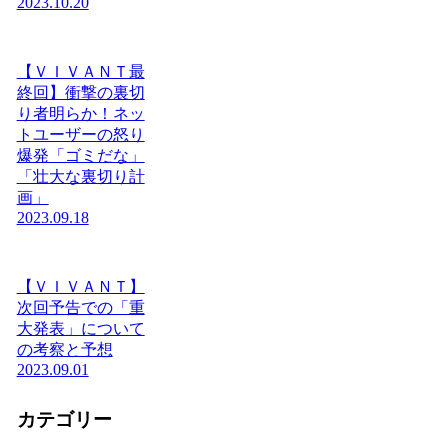
2023.10.20
【ＶＩＶＡＮＴ最
終回】衝撃の裏切
り者明らか！ネッ
トユーザーの怒り
爆発「ゴミだな」
「壮大な裏切り計
画」
2023.09.18
【ＶＩＶＡＮＴ】
次回予告での「重
大発表」について
の考察と予想
2023.09.01
カテゴリー