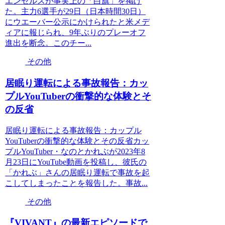
エンゼルスが事実上の「白旗」を掲げ
た。主力6選手が29日（日本時間30日）
にウエーバー公示にかけられたと米メデ
ィアに報じられ、9年ぶりのプレーオフ
進出を断念。このチー...
その他
居眠り運転による事故報告：カッ
プルYouTuberの衝撃的な体験とそ
の反省
居眠り運転による事故報告：カップル
YouTuberの衝撃的な体験とその反省カッ
プルYouTuber・なのとかれぶが2023年8
月23日にYouTube動画を投稿し、彼氏の
「かれぶ」さんの居眠り運転で事故を起
こしてしまったことを報告した。事故...
その他
『VIVANT』の最新エピソードで