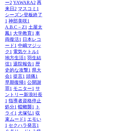
ー
2
YAWARA
2
再
来日
2
マスコミ
1
シーズン登板終了
1
神部美咲
1
A.B.C－Z
1
土屋太
鳳
1
大学教育
1
車
両復活
1
日本レコ
ード
1
中嶋マジッ
ク
1
電気ケトル
1
地方生活
1
羽生結
弦
1
退院報告
1
歴
史的な攻撃
1
県大
会
1
提言
1
頭痛
1
早期復帰
1
公開謝
罪
1
モニター
1
サ
ントリー新浪社長
1
指導者資格停止
処分
1
蟷螂襲
1
ト
ライ
1
犬塚弘
1
収
束ムード
1
エモい
1
セクハラ発言
1