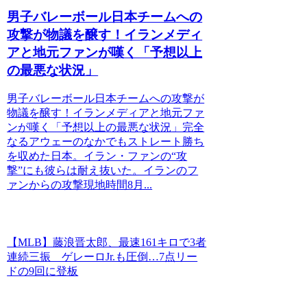
男子バレーボール日本チームへの
攻撃が物議を醸す！イランメディ
アと地元ファンが嘆く「予想以上
の最悪な状況」
男子バレーボール日本チームへの攻撃が
物議を醸す！イランメディアと地元ファ
ンが嘆く「予想以上の最悪な状況」完全
なるアウェーのなかでもストレート勝ち
を収めた日本。イラン・ファンの“攻
撃”にも彼らは耐え抜いた。イランのフ
ァンからの攻撃現地時間8月...
【MLB】藤浪晋太郎、最速161キロで3者
連続三振 ゲレーロJr.も圧倒…7点リー
ドの9回に登板