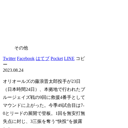
その他
Twitter
Facebook
はてブ
Pocket
LINE
コピ
ー
2023.08.24
オリオールズの藤浪晋太郎投手が23日
（日本時間24日）、本拠地で行われたブ
ルージェイズ戦の9回に救援4番手として
マウンドに上がった。今季49試合目は7-
0とリードの展開で登板。1回を無安打無
失点に封じ、3三振を奪う“快投”を披露