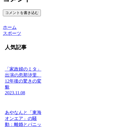
コメントを書き込む
ホーム
スポーツ
人気記事
「家政婦のミタ」
出演の忽那汐里、
12年後の驚きの変
貌
2023.11.08
あやなんと「東海
オンエア」の騒
動：離婚とパニッ