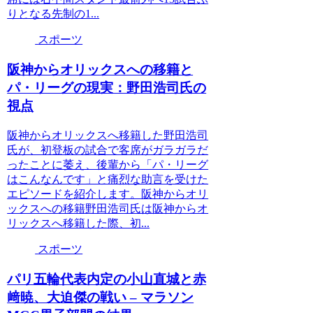
りとなる先制の1...
スポーツ
阪神からオリックスへの移籍と
パ・リーグの現実：野田浩司氏の
視点
阪神からオリックスへ移籍した野田浩司
氏が、初登板の試合で客席がガラガラだ
ったことに萎え、後輩から「パ・リーグ
はこんなんです」と痛烈な助言を受けた
エピソードを紹介します。阪神からオリ
ックスへの移籍野田浩司氏は阪神からオ
リックスへ移籍した際、初...
スポーツ
パリ五輪代表内定の小山直城と赤
﨑暁、大迫傑の戦い – マラソン