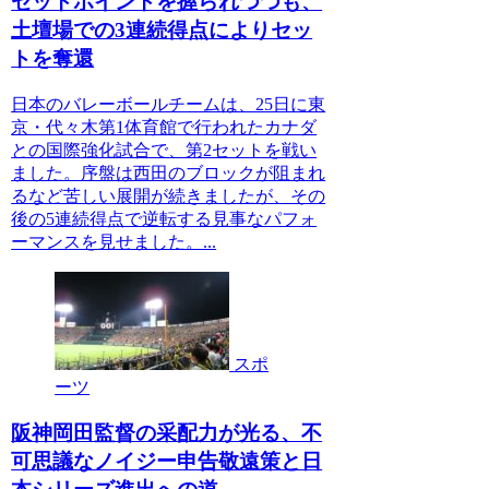
セットポイントを握られつつも、
土壇場での3連続得点によりセッ
トを奪還
日本のバレーボールチームは、25日に東
京・代々木第1体育館で行われたカナダ
との国際強化試合で、第2セットを戦い
ました。序盤は西田のブロックが阻まれ
るなど苦しい展開が続きましたが、その
後の5連続得点で逆転する見事なパフォ
ーマンスを見せました。...
スポ
ーツ
阪神岡田監督の采配力が光る、不
可思議なノイジー申告敬遠策と日