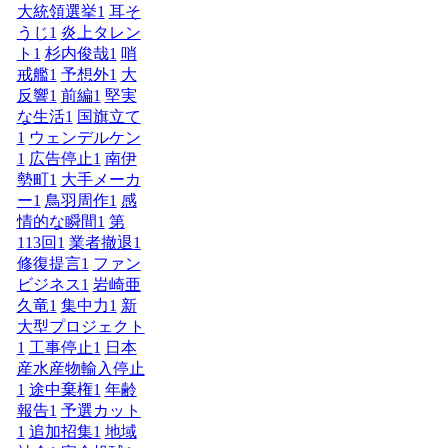
大統領選挙
1
耳そ
うじ
1
炎上タレン
ト
1
杉内俊哉
1
哨
戒艦
1
予想外
1
大
反響
1
前編
1
堅実
な生活
1
国旗立て
1
ウェンデルケン
1
広告停止
1
南伊
勢町
1
大手メーカ
ー
1
鳥羽周作
1
感
情的な瞬間
1
第
113回
1
業者撤退
1
修復提言
1
ファン
ビジネス
1
岩崎亜
久竜
1
集中力
1
新
大型プロジェクト
1
工事停止
1
日本
産水産物輸入停止
1
途中棄権
1
年齢
報告
1
予選カット
1
追加招集
1
地域