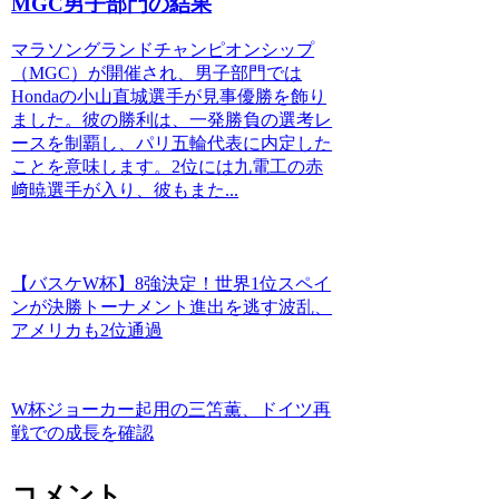
MGC男子部門の結果
マラソングランドチャンピオンシップ
（MGC）が開催され、男子部門では
Hondaの小山直城選手が見事優勝を飾り
ました。彼の勝利は、一発勝負の選考レ
ースを制覇し、パリ五輪代表に内定した
ことを意味します。2位には九電工の赤
﨑暁選手が入り、彼もまた...
【バスケW杯】8強決定！世界1位スペイ
ンが決勝トーナメント進出を逃す波乱、
アメリカも2位通過
W杯ジョーカー起用の三笘薫、ドイツ再
戦での成長を確認
コメント