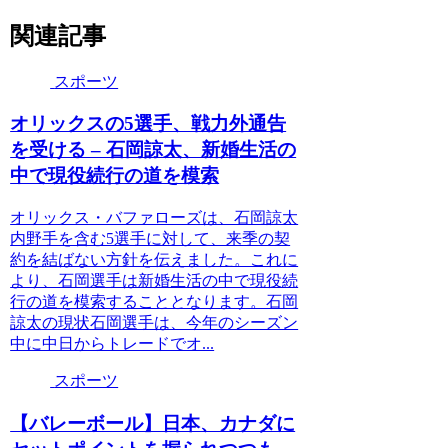
関連記事
スポーツ
オリックスの5選手、戦力外通告
を受ける – 石岡諒太、新婚生活の
中で現役続行の道を模索
オリックス・バファローズは、石岡諒太
内野手を含む5選手に対して、来季の契
約を結ばない方針を伝えました。これに
より、石岡選手は新婚生活の中で現役続
行の道を模索することとなります。石岡
諒太の現状石岡選手は、今年のシーズン
中に中日からトレードでオ...
スポーツ
【バレーボール】日本、カナダに