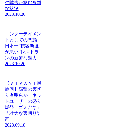
ク障害が絡む複雑
な状況
2023.10.20
エンターテイメン
トとしての悪態…
日本一“接客態度
が悪い”レストラ
ンの新鮮な魅力
2023.10.20
【ＶＩＶＡＮＴ最
終回】衝撃の裏切
り者明らか！ネッ
トユーザーの怒り
爆発「ゴミだな」
「壮大な裏切り計
画」
2023.09.18