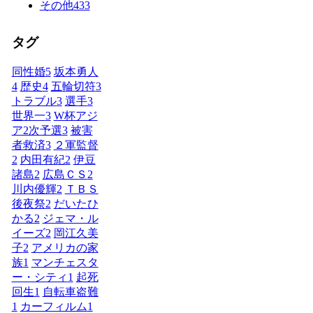
その他
433
タグ
同性婚
5
坂本勇人
4
歴史
4
五輪切符
3
トラブル
3
選手
3
世界一
3
W杯アジ
ア2次予選
3
被害
者救済
3
２軍監督
2
内田有紀
2
伊豆
諸島
2
広島ＣＳ
2
川内優輝
2
ＴＢＳ
後夜祭
2
だいたひ
かる
2
ジェマ・ル
イーズ
2
岡江久美
子
2
アメリカの家
族
1
マンチェスタ
ー・シティ
1
起死
回生
1
自転車盗難
1
カーフィルム
1