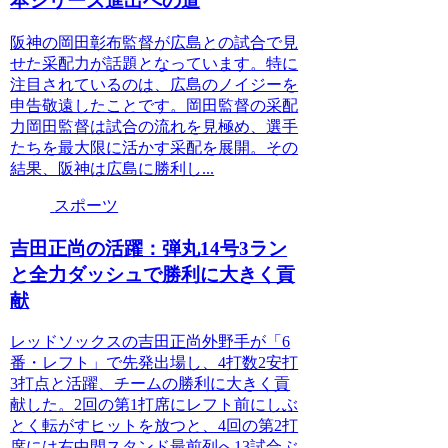
本シリーズ進出への道
阪神の岡田彰布監督が広島との試合で見
せた采配力が話題となっています。特に
注目されているのは、広島のノイジーを
申告敬遠したことです。岡田監督の采配
力岡田監督は試合の流れを見極め、選手
たちを最大限に活かす采配を展開。その
結果、阪神は広島に勝利し...
スポーツ
吉田正尚の活躍：弾丸14号3ラン
と全力ダッシュで勝利に大きく貢
献
レッドソックスの吉田正尚外野手が「6
番・レフト」で先発出場し、4打数2安打
3打点と活躍、チームの勝利に大きく貢
献した。2回の第1打席にレフト前にしぶ
とく転がすヒットを放つと、4回の第2打
席には右中間スタンド最前列へ13試合ぶ