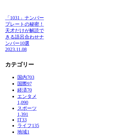
「1031」ナンバー
プレートの秘密！
天才だけが解読で
きる語呂合わせナ
ンバー10選
2023.11.08
カテゴリー
国内
703
国際
97
経済
70
エンタメ
1,090
スポーツ
1,391
IT
33
ライフ
135
地域
1