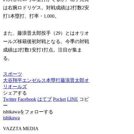
は右腕ロドリゲス。対戦成績は2打数2安
打1本塁打、打率・1.000。
また、藤浪晋太郎投手（29）とはオリオ
ールズ移籍後初対戦となる。今季の対戦
成績は2打数1安打1打点。注目が集ま
る。
スポーツ
大谷翔平
エンゼルス
本塁打
藤浪晋太郎
オ
リオールズ
シェアする
Twitter
Facebook
はてブ
Pocket
LINE
コピ
ー
ishikawaをフォローする
ishikawa
VAZZTA MEDIA