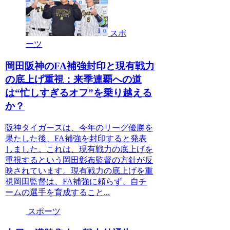
スポ
ーツ
岡田阪神のFA補強封印と現有戦力
の底上げ重視：来季連覇への道
は“忙しすぎるオフ”を乗り越える
か？
阪神タイガースは、今年のリーグ優勝を
果たした後、FA補強を封印すると発表
しました。これは、現有戦力の底上げを
重視するという岡田彰布監督の方針が反
映されています。現有戦力の底上げを重
視岡田監督は、FA補強に頼らず、自チ
ームの選手を育成すること...
スポーツ