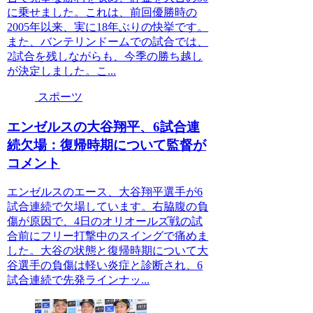
に乗せました。これは、前回優勝時の
2005年以来、実に18年ぶりの快挙です。
また、バンテリンドームでの試合では、
2試合を残しながらも、今季の勝ち越し
が決定しました。こ...
スポーツ
エンゼルスの大谷翔平、6試合連
続欠場：復帰時期について監督が
コメント
エンゼルスのエース、大谷翔平選手が6
試合連続で欠場しています。右脇腹の負
傷が原因で、4日のオリオールズ戦の試
合前にフリー打撃中のスイングで痛めま
した。大谷の状態と復帰時期について大
谷選手の負傷は軽い炎症と診断され、6
試合連続で先発ラインナッ...