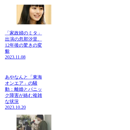
「家政婦のミタ」
出演の忽那汐里、
12年後の驚きの変
貌
2023.11.08
あやなんと「東海
オンエア」の騒
動：離婚とパニッ
ク障害が絡む複雑
な状況
2023.10.20