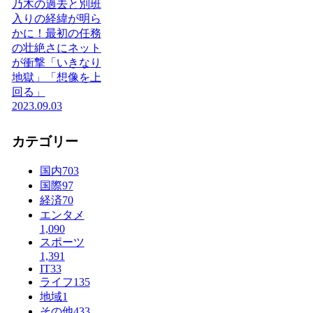
乃木の過去と別班
入りの経緯が明ら
かに！最初の任務
の壮絶さにネット
が衝撃「いきなり
地獄」「想像を上
回る」
2023.09.03
カテゴリー
国内
703
国際
97
経済
70
エンタメ
1,090
スポーツ
1,391
IT
33
ライフ
135
地域
1
その他
433