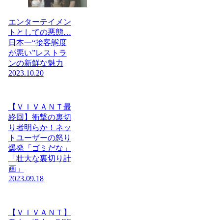
エンターテイメン
トとしての悪態…
日本一“接客態度
が悪い”レストラ
ンの新鮮な魅力
2023.10.20
【ＶＩＶＡＮＴ最
終回】衝撃の裏切
り者明らか！ネッ
トユーザーの怒り
爆発「ゴミだな」
「壮大な裏切り計
画」
2023.09.18
【ＶＩＶＡＮＴ】