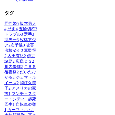
タグ
同性婚
5
坂本勇人
4
歴史
4
五輪切符
3
トラブル
3
選手
3
世界一
3
W杯アジ
ア2次予選
3
被害
者救済
3
２軍監督
2
内田有紀
2
伊豆
諸島
2
広島ＣＳ
2
川内優輝
2
ＴＢＳ
後夜祭
2
だいたひ
かる
2
ジェマ・ル
イーズ
2
岡江久美
子
2
アメリカの家
族
1
マンチェスタ
ー・シティ
1
起死
回生
1
自転車盗難
1
カーフィルム
1