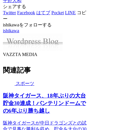
平野大和
シェアする
Twitter
Facebook
はてブ
Pocket
LINE
コピ
ー
ishikawaをフォローする
ishikawa
VAZZTA MEDIA
関連記事
スポーツ
阪神タイガース、18年ぶりの大台
貯金30達成！バンテリンドームで
の6年ぶり勝ち越し
阪神タイガースが中日ドラゴンズとの試
合で見事な勝利を収め、貯金を大台の30