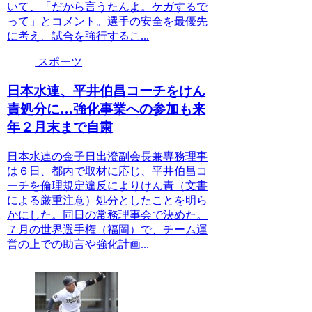
いて、「だから言うたんよ。ケガするで
って」とコメント。選手の安全を最優先
に考え、試合を強行するこ...
スポーツ
日本水連、平井伯昌コーチをけん
責処分に…強化事業への参加も来
年２月末まで自粛
日本水連の金子日出澄副会長兼専務理事
は６日、都内で取材に応じ、平井伯昌コ
ーチを倫理規定違反によりけん責（文書
による厳重注意）処分としたことを明ら
かにした。同日の常務理事会で決めた。
７月の世界選手権（福岡）で、チーム運
営の上での助言や強化計画...