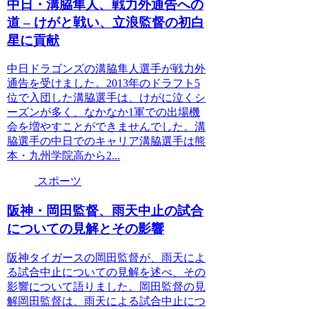
中日・溝脇隼人、戦力外通告への
道 – けがと戦い、立浪監督の初白
星に貢献
中日ドラゴンズの溝脇隼人選手が戦力外
通告を受けました。2013年のドラフト5
位で入団した溝脇選手は、けがに泣くシ
ーズンが多く、なかなか1軍での出場機
会を増やすことができませんでした。溝
脇選手の中日でのキャリア溝脇選手は熊
本・九州学院高から2...
スポーツ
阪神・岡田監督、雨天中止の試合
についての見解とその影響
阪神タイガースの岡田監督が、雨天によ
る試合中止についての見解を述べ、その
影響について語りました。岡田監督の見
解岡田監督は、雨天による試合中止につ