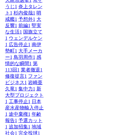
大統領選挙
1
耳そ
うじ
1
炎上タレン
ト
1
杉内俊哉
1
哨
戒艦
1
予想外
1
大
反響
1
前編
1
堅実
な生活
1
国旗立て
1
ウェンデルケン
1
広告停止
1
南伊
勢町
1
大手メーカ
ー
1
鳥羽周作
1
感
情的な瞬間
1
第
113回
1
業者撤退
1
修復提言
1
ファン
ビジネス
1
岩崎亜
久竜
1
集中力
1
新
大型プロジェクト
1
工事停止
1
日本
産水産物輸入停止
1
途中棄権
1
年齢
報告
1
予選カット
1
追加招集
1
地域
社会
1
完全投球
1