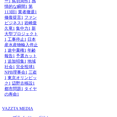
ー
1
鳥羽周作
1
感
情的な瞬間
1
第
113回
1
業者撤退
1
修復提言
1
ファン
ビジネス
1
岩崎亜
久竜
1
集中力
1
新
大型プロジェクト
1
工事停止
1
日本
産水産物輸入停止
1
途中棄権
1
年齢
報告
1
予選カット
1
追加招集
1
地域
社会
1
完全投球
1
NPB理事会
1
三盗
1
東京オリンピッ
ク
1
辺野古移設
1
都市問題
1
タイヤ
の寿命
1
VAZZTA MEDIA