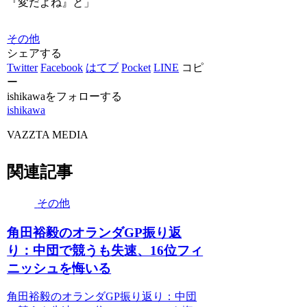
『変だよね』と」
その他
シェアする
Twitter
Facebook
はてブ
Pocket
LINE
コピ
ー
ishikawaをフォローする
ishikawa
VAZZTA MEDIA
関連記事
その他
角田裕毅のオランダGP振り返
り：中団で競うも失速、16位フィ
ニッシュを悔いる
角田裕毅のオランダGP振り返り：中団