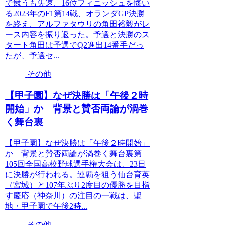
で競うも失速、16位フィニッシュを悔い
る2023年のF1第14戦、オランダGP決勝
を終え、アルファタウリの角田裕毅がレ
ース内容を振り返った。予選と決勝のス
タート角田は予選でQ2進出14番手だっ
たが、予選セ...
その他
【甲子園】なぜ決勝は「午後２時
開始」か 背景と賛否両論が渦巻
く舞台裏
【甲子園】なぜ決勝は「午後２時開始」
か 背景と賛否両論が渦巻く舞台裏第
105回全国高校野球選手権大会は、23日
に決勝が行われる。連覇を狙う仙台育英
（宮城）と107年ぶり2度目の優勝を目指
す慶応（神奈川）の注目の一戦は、聖
地・甲子園で午後2時...
その他