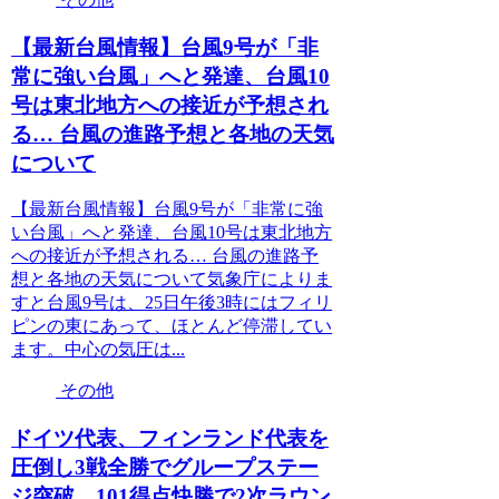
【最新台風情報】台風9号が「非
常に強い台風」へと発達、台風10
号は東北地方への接近が予想され
る… 台風の進路予想と各地の天気
について
【最新台風情報】台風9号が「非常に強
い台風」へと発達、台風10号は東北地方
への接近が予想される… 台風の進路予
想と各地の天気について気象庁によりま
すと台風9号は、25日午後3時にはフィリ
ピンの東にあって、ほとんど停滞してい
ます。中心の気圧は...
その他
ドイツ代表、フィンランド代表を
圧倒し3戦全勝でグループステー
ジ突破…101得点快勝で2次ラウン