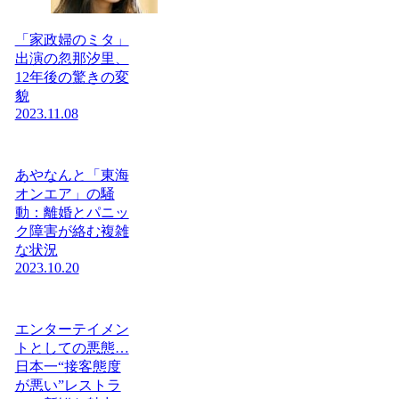
「家政婦のミタ」
出演の忽那汐里、
12年後の驚きの変
貌
2023.11.08
あやなんと「東海
オンエア」の騒
動：離婚とパニッ
ク障害が絡む複雑
な状況
2023.10.20
エンターテイメン
トとしての悪態…
日本一“接客態度
が悪い”レストラ