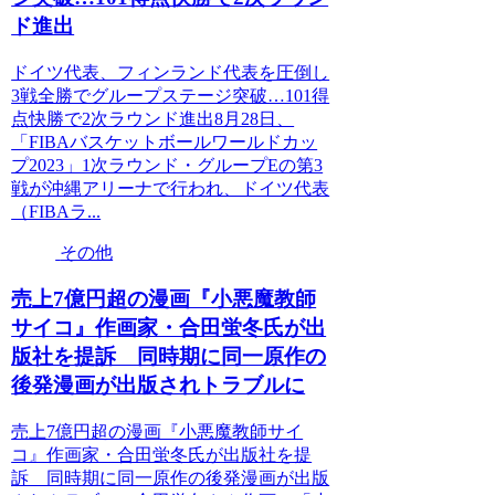
ド進出
ドイツ代表、フィンランド代表を圧倒し
3戦全勝でグループステージ突破…101得
点快勝で2次ラウンド進出8月28日、
「FIBAバスケットボールワールドカッ
プ2023」1次ラウンド・グループEの第3
戦が沖縄アリーナで行われ、ドイツ代表
（FIBAラ...
その他
売上7億円超の漫画『小悪魔教師
サイコ』作画家・合田蛍冬氏が出
版社を提訴 同時期に同一原作の
後発漫画が出版されトラブルに
売上7億円超の漫画『小悪魔教師サイ
コ』作画家・合田蛍冬氏が出版社を提
訴 同時期に同一原作の後発漫画が出版