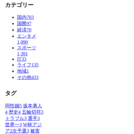
カテゴリー
国内
703
国際
97
経済
70
エンタメ
1,090
スポーツ
1,391
IT
33
ライフ
135
地域
1
その他
433
タグ
同性婚
5
坂本勇人
4
歴史
4
五輪切符
3
トラブル
3
選手
3
世界一
3
W杯アジ
ア2次予選
3
被害