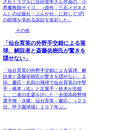
されトラブルに合田蛍冬さん作画の「小
悪魔教師サイコ」（原作：三石メガネさ
ん）の出版社「ぶんか社」に対して3円
の賠償を求める訴訟を提起した...
その他
「仙台育英の外野手交錯による落
球、解説者と斎藤佑樹氏が驚きを
隠せない」
「仙台育英の外野手交錯による落球、解
説者と斎藤佑樹氏が驚きを隠せない」５
回、慶応・丸田の飛球で仙台育英の中堅
手・橋本（右）と左翼手・鈴木が交錯
し、二者の生還を許した「全国高校野球
選手権・決勝、仙台育英－慶応」（２３
日、甲子園球場）１０７年ぶ...