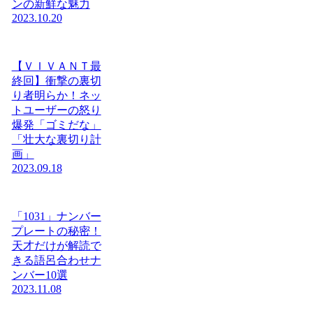
ンの新鮮な魅力
2023.10.20
【ＶＩＶＡＮＴ最
終回】衝撃の裏切
り者明らか！ネッ
トユーザーの怒り
爆発「ゴミだな」
「壮大な裏切り計
画」
2023.09.18
「1031」ナンバー
プレートの秘密！
天才だけが解読で
きる語呂合わせナ
ンバー10選
2023.11.08