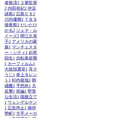
者救済
3
２軍監督
2
内田有紀
2
伊豆
諸島
2
広島ＣＳ
2
川内優輝
2
ＴＢＳ
後夜祭
2
だいたひ
かる
2
ジェマ・ル
イーズ
2
岡江久美
子
2
アメリカの家
族
1
マンチェスタ
ー・シティ
1
起死
回生
1
自転車盗難
1
カーフィルム
1
大統領選挙
1
耳そ
うじ
1
炎上タレン
ト
1
杉内俊哉
1
哨
戒艦
1
予想外
1
大
反響
1
前編
1
堅実
な生活
1
国旗立て
1
ウェンデルケン
1
広告停止
1
南伊
勢町
1
大手メーカ