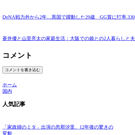
DeNA戦力外から2年…異国で躍動した29歳 GG賞に打率.3
蒼井優と山里亮太の家庭生活：大阪での娘との2人暮らしと
コメント
コメントを書き込む
ホーム
国内
人気記事
「家政婦のミタ」出演の忽那汐里、12年後の驚きの
変貌