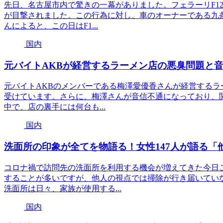
先日、名古屋市内で驚きの一幕がありました。フェラーリF1
が目撃されました。この行為に対し、車のオーナーである九
んによると、この日はF1...
国内
元バイトAKBが経営するラーメン店の悪臭問題と
元バイトAKBのメンバーである梅澤愛優香さんが経営するラ
受けています。さらに、梅澤さんが音信不通になっており、
中で、店の裏手には何台も...
国内
洗面所の印象が全てを物語る！女性147人が語る
コロナ禍で訪問先の洗面所を利用する機会が増えてきた今日
することが多いですが、他人の視点では掃除が行き届いてい
洗面所は日々、家族が使用する...
国内