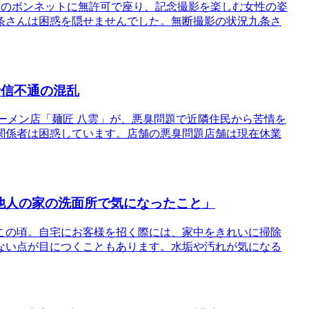
2のボンネットに無許可で座り、記念撮影を楽しむ女性の姿
条さんは困惑を隠せませんでした。無断撮影の状況九条さ
音信不通の混乱
ーメン店「麺匠 八雲」が、悪臭問題で近隣住民から苦情を
関係者は困惑しています。店舗の悪臭問題店舗は現在休業
「他人の家の洗面所で気になったこと」
この頃。自宅にお客様を招く際には、家中をきれいに掃除
ない点が目につくこともあります。水垢や汚れが気になる