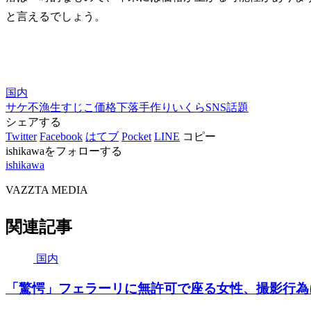
と言えるでしょう。
国内
サケ不漁
生すじこ
価格下落
手作りいくら
SNS話題
シェアする
Twitter
Facebook
はてブ
Pocket
LINE
コピー
ishikawaをフォローする
ishikawa
VAZZTA MEDIA
関連記事
国内
「驚愕」フェラーリに無許可で座る女性、撮影行為