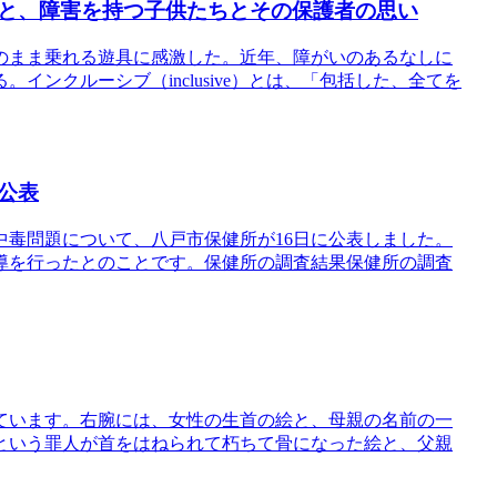
と、障害を持つ子供たちとその保護者の思い
のまま乗れる遊具に感激した。近年、障がいのあるなしに
ンクルーシブ（inclusive）とは、「包括した、全てを
公表
毒問題について、八戸市保健所が16日に公表しました。
導を行ったとのことです。保健所の調査結果保健所の調査
ています。右腕には、女性の生首の絵と、母親の名前の一
という罪人が首をはねられて朽ちて骨になった絵と、父親