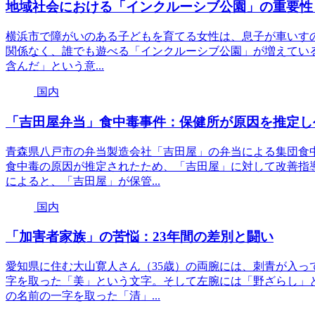
地域社会における「インクルーシブ公園」の重要性
横浜市で障がいのある子どもを育てる女性は、息子が車いす
関係なく、誰でも遊べる「インクルーシブ公園」が増えている。イ
含んだ」という意...
国内
「吉田屋弁当」食中毒事件：保健所が原因を推定し
青森県八戸市の弁当製造会社「吉田屋」の弁当による集団食中
食中毒の原因が推定されたため、「吉田屋」に対して改善指
によると、「吉田屋」が保管...
国内
「加害者家族」の苦悩：23年間の差別と闘い
愛知県に住む大山寛人さん（35歳）の両腕には、刺青が入っ
字を取った「美」という文字。そして左腕には「野ざらし」
の名前の一字を取った「清」...