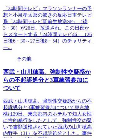
「24時間テレビ」マラソンランナーの予
想と小泉孝太郎の驚きの反応日本テレビ
系「24時間テレビ直前生放送SP」（後
3・30）が26日、放送され、この日夜か
らスタートする「24時間テレビ46」（26
日後6・30～27日後8・54）のチャリティ
ー...
その他
西武・山川穂高、強制性交疑惑か
らの不起訴処分と3軍練習参加に
ついて
西武・山川穂高、強制性交疑惑からの不
起訴処分と3軍練習参加について東京地
検は29日、東京都内のホテルで知人女性
に性的暴行をしたとして、強制性交の疑
いで書類送検されていた西武の山川穂高
内野手（31）を不起訴処分とした。事件