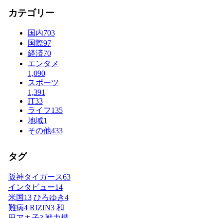
カテゴリー
国内
703
国際
97
経済
70
エンタメ
1,090
スポーツ
1,391
IT
33
ライフ
135
地域
1
その他
433
タグ
阪神タイガース
63
インタビュー
14
米国
13
ひろゆき
4
難病
4
RIZIN
3
和
田アキ子
3
戦力構