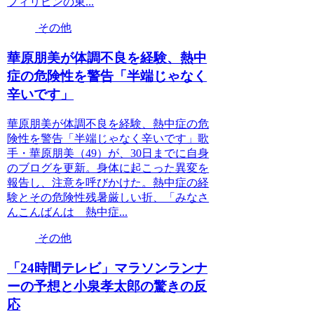
フィリピンの東...
その他
華原朋美が体調不良を経験、熱中
症の危険性を警告「半端じゃなく
辛いです」
華原朋美が体調不良を経験、熱中症の危
険性を警告「半端じゃなく辛いです」歌
手・華原朋美（49）が、30日までに自身
のブログを更新。身体に起こった異変を
報告し、注意を呼びかけた。熱中症の経
験とその危険性残暑厳しい折、「みなさ
んこんばんは 熱中症...
その他
「24時間テレビ」マラソンランナ
ーの予想と小泉孝太郎の驚きの反
応