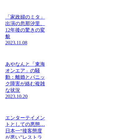
「家政婦のミタ」
出演の忽那汐里、
12年後の驚きの変
貌
2023.11.08
あやなんと「東海
オンエア」の騒
動：離婚とパニッ
ク障害が絡む複雑
な状況
2023.10.20
エンターテイメン
トとしての悪態…
日本一“接客態度
が悪い”レストラ