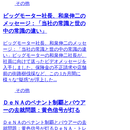
その他
ビッグモーター社長、和泉伸二の
メッセージ：「当社の常識と世の
中の常識の違い」
ビッグモーター社長、和泉伸二のメッセ
ージ：「当社の常識と世の中の常識の違
い」ビッグモーターの和泉伸二社長が、
社員に向けて送ったビデオメッセージを
入手しました。保険金の不正請求や店舗
前の街路樹伐採など、この 1カ月間に
様々な“疑惑”が浮上した...
その他
ＤｅＮＡのペナント制覇とバウア
ーの去就問題：黄色信号が灯る
ＤｅＮＡのペナント制覇とバウアーの去
就問題：黄色信号が灯るＤｅＮＡ・トレ