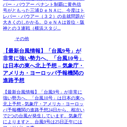
バー・バウアー ペナント制覇に黄色信
号がともった三浦ＤｅＮＡに、今度はト
レバー・バウアー（３２）の去就問題が
大きくのしかかる。ＤｅＮＡは首位・阪
神との３連戦（横浜スタジ...
その他
【最新台風情報】「台風9号」が
非常に強い勢力へ、「台風10号」
は日本の東へ北上予想 – 気象庁・
アメリカ・ヨーロッパ予報機関の
進路予想
【最新台風情報】「台風9号」が非常に
強い勢力へ、「台風10号」は日本の東へ
北上予想 - 気象庁・アメリカ・ヨーロッ
パ予報機関の進路予想24日から、相次い
で2つの台風が発生しています。気象庁
によりますと、台風9号は25日正午には