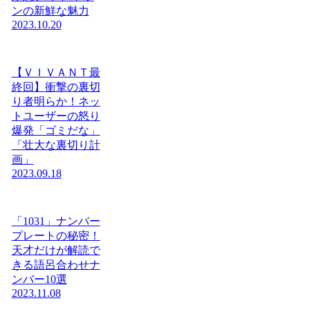
ンの新鮮な魅力
2023.10.20
【ＶＩＶＡＮＴ最
終回】衝撃の裏切
り者明らか！ネッ
トユーザーの怒り
爆発「ゴミだな」
「壮大な裏切り計
画」
2023.09.18
「1031」ナンバー
プレートの秘密！
天才だけが解読で
きる語呂合わせナ
ンバー10選
2023.11.08