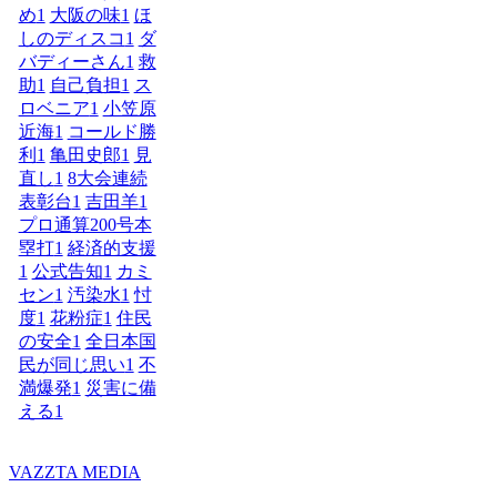
め
1
大阪の味
1
ほ
しのディスコ
1
ダ
バディーさん
1
救
助
1
自己負担
1
ス
ロベニア
1
小笠原
近海
1
コールド勝
利
1
亀田史郎
1
見
直し
1
8大会連続
表彰台
1
吉田羊
1
プロ通算200号本
塁打
1
経済的支援
1
公式告知
1
カミ
セン
1
汚染水
1
忖
度
1
花粉症
1
住民
の安全
1
全日本国
民が同じ思い
1
不
満爆発
1
災害に備
える
1
VAZZTA MEDIA