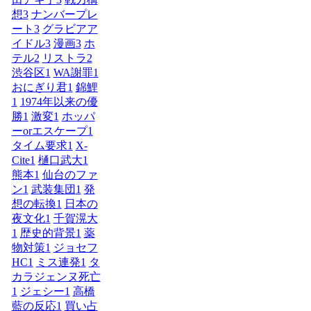
想
3
ナンバープレ
ート
3
グラビアア
イドル
3
漫画
3
ホ
テル
2
リストラ
2
渋谷区
1
WA謝罪
1
おにぎり君
1
錦鯉
1
1974年以来の優
勝
1
激変
1
ホッパ
ーorエスケープ
1
タイム要求
1
X-
Cite
1
樋口武大
1
熊本
1
仙台のファ
ン
1
武装集団
1
発
想の転換
1
日本の
夜文化
1
千賀滉大
1
歴史的背景
1
薬
物対策
1
ジョセフ
HC
1
ミス連発
1
タ
カラジェンヌ死亡
1
ジェシー
1
高橋
藍の反応
1
買い占