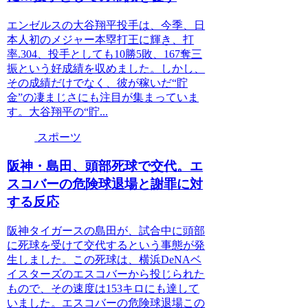
エンゼルスの大谷翔平投手は、今季、日
本人初のメジャー本塁打王に輝き、打
率.304、投手としても10勝5敗、167奪三
振という好成績を収めました。しかし、
その成績だけでなく、彼が稼いだ“貯
金”の凄まじさにも注目が集まっていま
す。大谷翔平の“貯...
スポーツ
阪神・島田、頭部死球で交代。エ
スコバーの危険球退場と謝罪に対
する反応
阪神タイガースの島田が、試合中に頭部
に死球を受けて交代するという事態が発
生しました。この死球は、横浜DeNAベ
イスターズのエスコバーから投じられた
もので、その速度は153キロにも達して
いました。エスコバーの危険球退場この