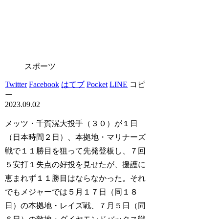
スポーツ
Twitter
Facebook
はてブ
Pocket
LINE
コピ
ー
2023.09.02
メッツ・千賀滉大投手（３０）が１日
（日本時間２日）、本拠地・マリナーズ
戦で１１勝目を狙って先発登板し、７回
５安打１失点の好投を見せたが、援護に
恵まれず１１勝目はならなかった。それ
でもメジャーでは５月１７日（同１８
日）の本拠地・レイズ戦、７月５日（同