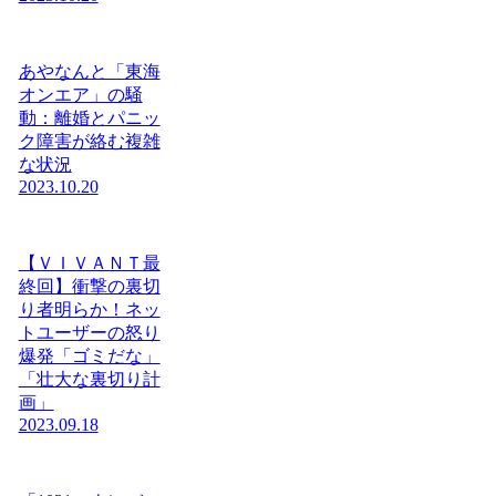
あやなんと「東海
オンエア」の騒
動：離婚とパニッ
ク障害が絡む複雑
な状況
2023.10.20
【ＶＩＶＡＮＴ最
終回】衝撃の裏切
り者明らか！ネッ
トユーザーの怒り
爆発「ゴミだな」
「壮大な裏切り計
画」
2023.09.18