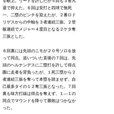
を献上。リードを許したが５回も３者凡
退で抑えた。６回は安打と四球で無死
一、二塁のピンチを迎えたが、２番ロド
リゲスからの中軸を３者連続三振。２登
板連続でメジャー４度目となる２ケタ奪
三振とした。
６回裏には先頭のニモが２０号ソロを放
って同点。追いついた直後の７回は、先
頭のヘルナンデスに二塁打を許して得点
圏に走者を背負ったが、１死三塁から２
者連続三振を奪って本塁を踏ませず、自
己最多タイの１２奪三振となった。７回
裏も味方打線は得点を奪えず、１―１の
同点でマウンドを降りて勝敗はつかなか
った。