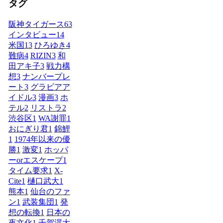
タグ
阪神タイガース
63
インタビュー
14
米国
13
ひろゆき
4
難病
4
RIZIN
3
和
田アキ子
3
戦力構
想
3
ナンバープレ
ート
3
グラビアア
イドル
3
漫画
3
ホ
テル
2
リストラ
2
渋谷区
1
WA謝罪
1
おにぎり君
1
錦鯉
1
1974年以来の優
勝
1
激変
1
ホッパ
ーorエスケープ
1
タイム要求
1
X-
Cite
1
樋口武大
1
熊本
1
仙台のファ
ン
1
武装集団
1
発
想の転換
1
日本の
夜文化
1
千賀滉大