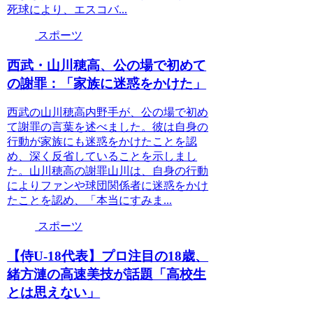
死球により、エスコバ...
スポーツ
西武・山川穂高、公の場で初めて
の謝罪：「家族に迷惑をかけた」
西武の山川穂高内野手が、公の場で初め
て謝罪の言葉を述べました。彼は自身の
行動が家族にも迷惑をかけたことを認
め、深く反省していることを示しまし
た。山川穂高の謝罪山川は、自身の行動
によりファンや球団関係者に迷惑をかけ
たことを認め、「本当にすみま...
スポーツ
【侍U-18代表】プロ注目の18歳、
緒方漣の高速美技が話題「高校生
とは思えない」