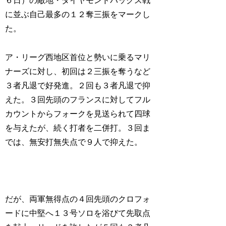
６日）の敵地・ダイヤモンドバックス戦
に並ぶ自己最多の１２奪三振をマークし
た。
ア・リーグ西地区首位と勢いに乗るマリ
ナーズに対し、初回は２三振を奪うなど
３者凡退で好発進。２回も３者凡退で抑
えた。３回先頭のフランスに対してフル
カウントからフォークを見送られて四球
を与えたが、続く打者を二併打。３回ま
では、無安打無失点で９人で抑えた。
だが、両軍無得点の４回先頭のクロフォ
ードに中堅へ１３号ソロを浴びて先取点