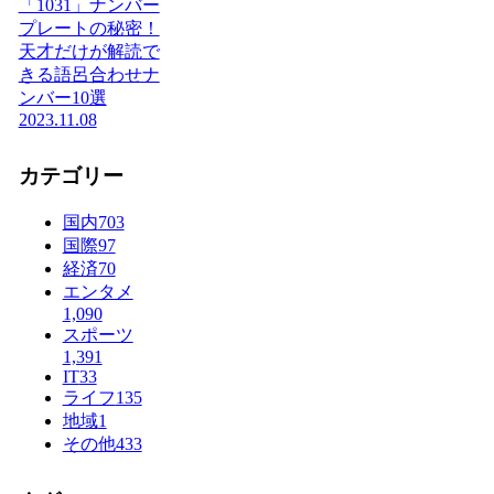
「1031」ナンバー
プレートの秘密！
天才だけが解読で
きる語呂合わせナ
ンバー10選
2023.11.08
カテゴリー
国内
703
国際
97
経済
70
エンタメ
1,090
スポーツ
1,391
IT
33
ライフ
135
地域
1
その他
433