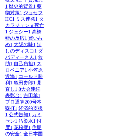
1
歴史的背景
1
薬
物対策
1
ジョセフ
HC
1
ミス連発
1
タ
カラジェンヌ死亡
1
ジェシー
1
高橋
藍の反応
1
買い占
め
1
大阪の味
1
ほ
しのディスコ
1
ダ
バディーさん
1
救
助
1
自己負担
1
ス
ロベニア
1
小笠原
近海
1
コールド勝
利
1
亀田史郎
1
見
直し
1
8大会連続
表彰台
1
吉田羊
1
プロ通算200号本
塁打
1
経済的支援
1
公式告知
1
カミ
セン
1
汚染水
1
忖
度
1
花粉症
1
住民
の安全
1
全日本国