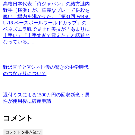
高校日本代表「侍ジャパン」の緒方漣内
野手（横浜）が、華麗なプレーで併殺を
奪い、場内を沸かせた。「第31回 WBSC
U-18 ベースボールワールドカップ」の
ベネズエラ戦で見せた美技が「あまりに
上手い」「上手すぎて震えた」と話題と
なっている。...
野沢直子とVシネ俳優の驚きの中学時代
のつながりについて
還付ミスによる1500万円の回収断念：男
性が使用後に破産申請
コメント
コメントを書き込む