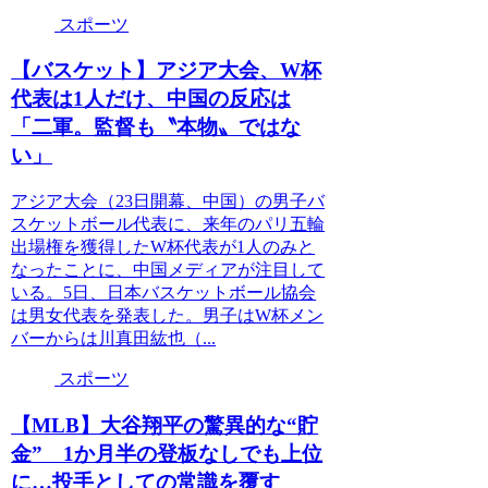
スポーツ
【バスケット】アジア大会、W杯
代表は1人だけ、中国の反応は
「二軍。監督も〝本物〟ではな
い」
アジア大会（23日開幕、中国）の男子バ
スケットボール代表に、来年のパリ五輪
出場権を獲得したW杯代表が1人のみと
なったことに、中国メディアが注目して
いる。5日、日本バスケットボール協会
は男女代表を発表した。男子はW杯メン
バーからは川真田紘也（...
スポーツ
【MLB】大谷翔平の驚異的な“貯
金” 1か月半の登板なしでも上位
に…投手としての常識を覆す