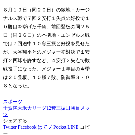
８月１９日（同２０日）の敵地・カージ
ナルス戦で７回２安打１失点の好投で１
０勝目を挙げた千賀。前回登板の同２５
日（同２６日）の本拠地・エンゼルス戦
では７回途中１０奪三振と好投を見せた
が、大谷翔平とのメジャー初対決で１安
打２四球を許すなど、４安打２失点で敗
戦投手になった。メジャー１年目の今季
は２５登板、１０勝７敗、防御率３・０
８となった。
スポーツ
千賀滉大
米大リーグ
12奪三振
11勝目
メッ
ツ
シェアする
Twitter
Facebook
はてブ
Pocket
LINE
コピ
ー