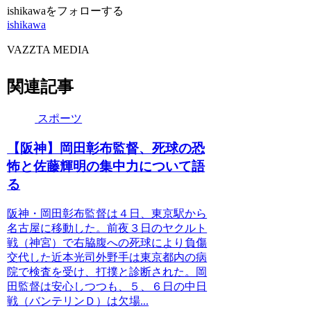
ishikawaをフォローする
ishikawa
VAZZTA MEDIA
関連記事
スポーツ
【阪神】岡田彰布監督、死球の恐
怖と佐藤輝明の集中力について語
る
阪神・岡田彰布監督は４日、東京駅から
名古屋に移動した。前夜３日のヤクルト
戦（神宮）で右脇腹への死球により負傷
交代した近本光司外野手は東京都内の病
院で検査を受け、打撲と診断された。岡
田監督は安心しつつも、５、６日の中日
戦（バンテリンＤ）は欠場...