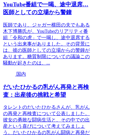
YouTube番組で一喝、途中退席…
医師としての立場から警鐘
医師であり、ジャガー横田の夫でもある
木下博勝氏が、YouTubeのリアリティ番
組「令和の虎」で一喝し、途中退席する
という出来事がありました。その背景に
は、彼の医師としての立場からの警鐘が
あります。糖質制限についての議論この
騒動が起きたのは、...
国内
だいたひかるの乳がん再発と再検
査：出産後の挑戦と希望
タレントのだいたひかるさんが、乳がん
の再発と再検査について公表しました。
彼女の勇敢な闘病生活と、その中での出
産という喜びについて考えてみましょ
う。だいたひかるの乳がん闘病と再発だ