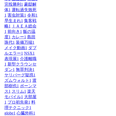
完投勝利
1
豪邸解
体
1
運転過失致死
1
害虫対策
1
令和
1
早生まれ
1
集客戦
略
1
ＩＡＥＡ総会
1
前向き
1
飯の温
度
1
カレー
1
島田
珠代
1
装備万端
1
メイク動画
1
ダブ
ルエラー
1
NSX
1
表現展
1
介護離職
1
新型クラウンセ
ダン
1
無罪判決
1
ヤリバーグ疑惑
1
ズムウォルト
1
渡
部樹也
1
ボーンマ
ス
1
スリム
1
楽天
モバイル
1
大部屋
1
プロ初先発
1
料
理テクニック
1
globe
1
心臓外科
1