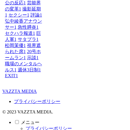
公の反応
1
芸能界
の変革
1
撮影延期
1
セクシー
1
評論
1
弘中綾香アナウン
サー
1
急性膵炎
1
セクハラ報道
1
巨
人軍
1
サタプラ
1
松岡茉優
1
視界遮
られた席
1
20号ホ
ームラン
1
示談
1
職場のメンタルヘ
ルス
1
週休3日制
1
EXIT
1
VAZZTA MEDIA
プライバシーポリシー
© 2023 VAZZTA MEDIA.
メニュー
プライバシーポリシー