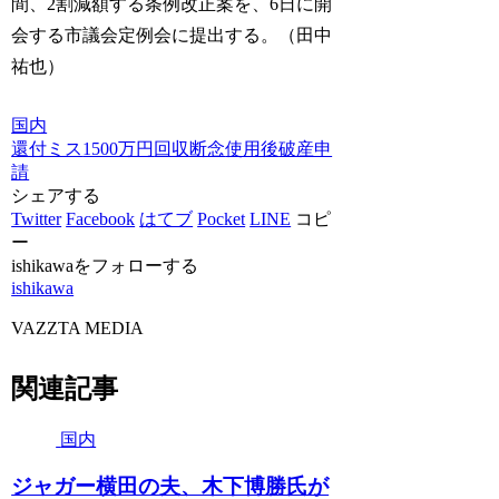
間、2割減額する条例改正案を、6日に開
会する市議会定例会に提出する。（田中
祐也）
国内
還付ミス
1500万円
回収断念
使用後
破産申
請
シェアする
Twitter
Facebook
はてブ
Pocket
LINE
コピ
ー
ishikawaをフォローする
ishikawa
VAZZTA MEDIA
関連記事
国内
ジャガー横田の夫、木下博勝氏が