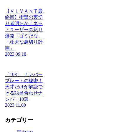
【ＶＩＶＡＮＴ最
終回】衝撃の裏切
り者明らか！ネッ
トユーザーの怒り
爆発「ゴミだな」
「壮大な裏切り計
画」
2023.09.18
「1031」ナンバー
プレートの秘密！
天才だけが解読で
きる語呂合わせナ
ンバー10選
2023.11.08
カテゴリー