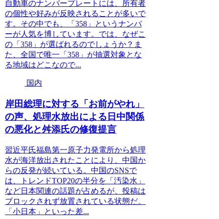
自動車のナンバープレートには、所有者
の個性や好みが反映されることが多いで
す。その中でも、「358」というナンバ
ーが人気を博しています。では、なぜこ
の「358」が選ばれるのでしょうか？ま
た、全国で唯一「358」が抽選対象とな
る地域はどこなので...
国内
岸田総理に対する「お前がやれ」
の声、処理水放出による日中関係
の悪化と舛添氏の修復提言
習近平氏福島第一原子力発電所から処理
水が海洋放出されたことにより、中国か
らの反発が続いている。中国のSNSで
は、トレンドTOP20の半分を「汚染水」
など日本関連の話題が占めるが、投稿は
ブロックされず放置されている状態だ。
「小日本」といった差...