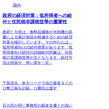
国内
政府の経済対策：低所得者への給
付と住民税非課税世帯の重要性
政府と与党は、食料品価格や光熱費の高
騰による家計負担を軽減するための経済
対策を検討しています。その中心には、
低所得者向けの給付措置があります。低
所得者向け給付の詳細給付対象は、住民
税の非課税世帯が主となります。給付方
法は現金や、使い道を一定...
千賀滉大、米大リーグで自己最多タイの
12奪三振を記録、11勝目は逃す
石川恋が同じ事務所の親友女優との深い