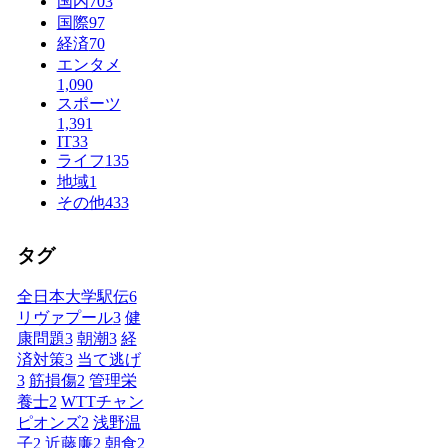
国内
703
国際
97
経済
70
エンタメ
1,090
スポーツ
1,391
IT
33
ライフ
135
地域
1
その他
433
タグ
全日本大学駅伝
6
リヴァプール
3
健
康問題
3
朝潮
3
経
済対策
3
当て逃げ
3
筋損傷
2
管理栄
養士
2
WTTチャン
ピオンズ
2
浅野温
子
2
近藤廉
2
朝食
2