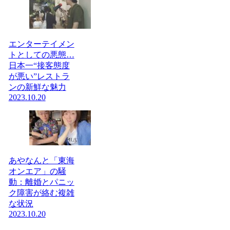
エンターテイメン
トとしての悪態…
日本一“接客態度
が悪い”レストラ
ンの新鮮な魅力
2023.10.20
あやなんと「東海
オンエア」の騒
動：離婚とパニッ
ク障害が絡む複雑
な状況
2023.10.20