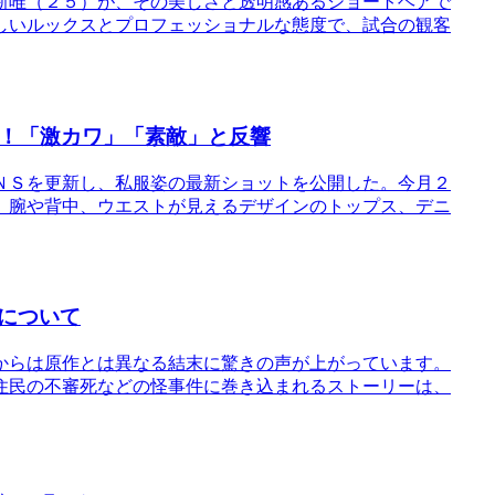
新唯（２５）が、その美しさと透明感あるショートヘアで
しいルックスとプロフェッショナルな態度で、試合の観客
題！「激カワ」「素敵」と反響
ＮＳを更新し、私服姿の最新ショットを公開した。今月２
、腕や背中、ウエストが見えるデザインのトップス、デニ
について
からは原作とは異なる結末に驚きの声が上がっています。
住民の不審死などの怪事件に巻き込まれるストーリーは、