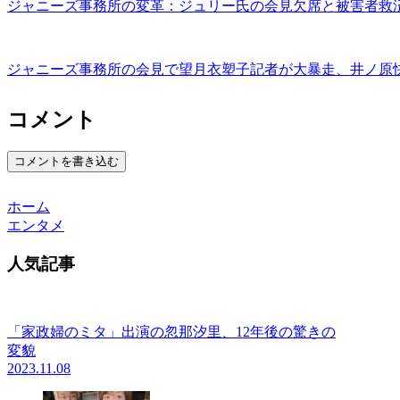
ジャニーズ事務所の変革：ジュリー氏の会見欠席と被害者救
ジャニーズ事務所の会見で望月衣塑子記者が大暴走、井ノ原
コメント
コメントを書き込む
ホーム
エンタメ
人気記事
「家政婦のミタ」出演の忽那汐里、12年後の驚きの
変貌
2023.11.08