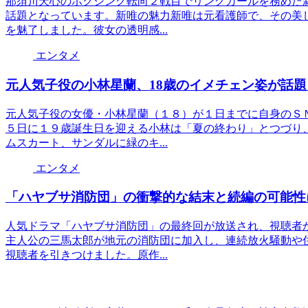
那須川天心のボクシング転向２戦目でリングガールを務めた
話題となっています。新唯の魅力新唯は元看護師で、その美
を魅了しました。彼女の透明感...
エンタメ
元人気子役の小林星蘭、18歳のイメチェン姿が話
元人気子役の女優・小林星蘭（１８）が１日までに自身のＳ
５日に１９歳誕生日を迎える小林は「夏の終わり」とつづり
ムスカート、サンダルに緑のキ...
エンタメ
「ハヤブサ消防団」の衝撃的な結末と続編の可能性
人気ドラマ「ハヤブサ消防団」の最終回が放送され、視聴者
主人公の三馬太郎が地元の消防団に加入し、連続放火騒動や
視聴者を引きつけました。原作...