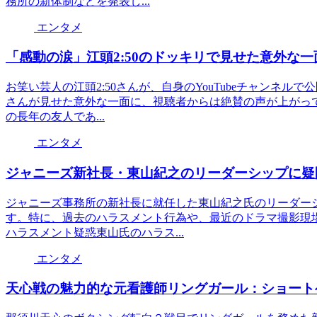
務所の新体制などを発表し...
エンタメ
「感動の涙」江頭2:50のドッキリで見せた意外な一
お笑い芸人の江頭2:50さんが、自身のYouTubeチャンネ
さんが見せた意外な一面に、視聴者からは絶賛の声が上がっ
の長年の友人であ...
エンタメ
ジャニーズ新社長・東山紀之のリーダーシップに疑
ジャニーズ事務所の新社長に就任した東山紀之氏のリーダー
す。特に、過去のハラスメント行為や、最近のドラマ撮影現
ハラスメント疑惑東山氏のハラス...
エンタメ
天心戦の魅力的な元看護師リングガール：ショート