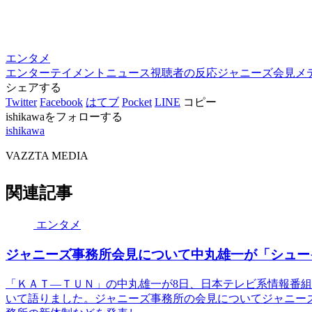
エンタメ
エンターテイメントニュース
視聴者の反応
ジャニーズ会見
メ
シェアする
Twitter
Facebook
はてブ
Pocket
LINE
コピー
ishikawaをフォローする
ishikawa
VAZZTA MEDIA
関連記事
エンタメ
ジャニーズ事務所会見について中丸雄一が「シュー
「ＫＡＴ―ＴＵＮ」の中丸雄一が8日、日本テレビ系情報番
いて語りました。ジャニーズ事務所の会見についてジャニー