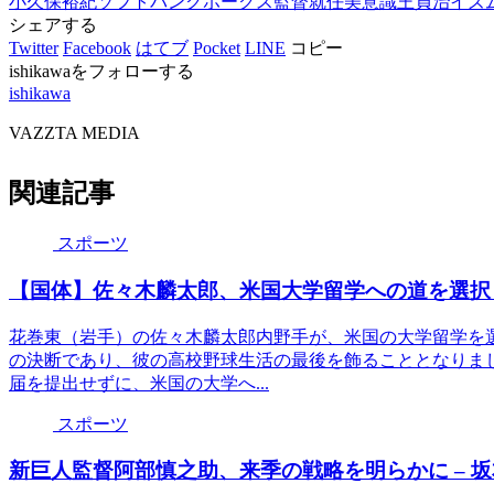
小久保裕紀
ソフトバンクホークス
監督就任
美意識
王貞治イズ
シェアする
Twitter
Facebook
はてブ
Pocket
LINE
コピー
ishikawaをフォローする
ishikawa
VAZZTA MEDIA
関連記事
スポーツ
【国体】佐々木麟太郎、米国大学留学への道を選択
花巻東（岩手）の佐々木麟太郎内野手が、米国の大学留学を
の決断であり、彼の高校野球生活の最後を飾ることとなりま
届を提出せずに、米国の大学へ...
スポーツ
新巨人監督阿部慎之助、来季の戦略を明らかに – 