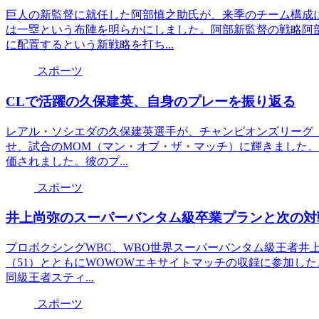
巨人の新監督に就任した阿部慎之助氏が、来季のチーム構成
は一塁という布陣を明らかにしました。阿部新監督の戦略阿
に配置するという新戦略を打ち...
スポーツ
CLで活躍の久保建英、自身のプレーを振り返る
レアル・ソシエダの久保建英選手が、チャンピオンズリーグ（
せ、試合のMOM（マン・オブ・ザ・マッチ）に輝きました。
価されました。彼のプ...
スポーツ
井上尚弥のスーパーバンタム級卒業プランと次の対
プロボクシングWBC、WBO世界スーパーバンタム級王者井
（51）とともにWOWOWエキサイトマッチの収録に参加した
同級王者スティ...
スポーツ