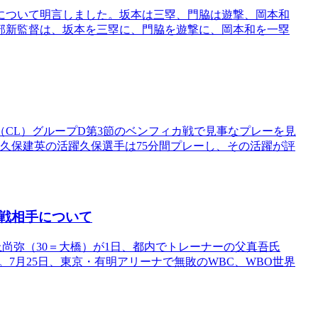
について明言しました。坂本は三塁、門脇は遊撃、岡本和
部新監督は、坂本を三塁に、門脇を遊撃に、岡本和を一塁
CL）グループD第3節のベンフィカ戦で見事なプレーを見
久保建英の活躍久保選手は75分間プレーし、その活躍が評
戦相手について
上尚弥（30＝大橋）が1日、都内でトレーナーの父真吾氏
。7月25日、東京・有明アリーナで無敗のWBC、WBO世界