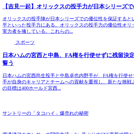
【吉見一起】オリックスの投手力が日本シリーズで
オリックスの投手陣が日本シリーズでの優位性を保証すると
平といった投手力にある。オリックスの投手力の優位性オリ
実力者を擁している。これらの...
スポーツ
日本ハムの宮西と中島、FA権を行使せずに残留決定
誓う
日本ハムの宮西尚生投手と中島卓也内野手が、FA権を行使
手が自身のキャリアとチームへの貢献を重視し、新たな挑戦
の目標は400ホールド宮西...
サントリーの「タコハイ」爆売れの秘密