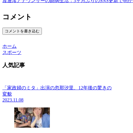
渡邊渚アナウンサーの闘病生活：3ヶ月ぶりのSNS更新で明
コメント
コメントを書き込む
ホーム
スポーツ
人気記事
「家政婦のミタ」出演の忽那汐里、12年後の驚きの
変貌
2023.11.08