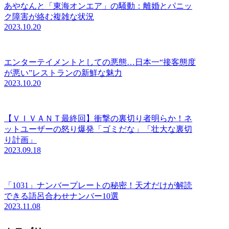
あやなんと「東海オンエア」の騒動：離婚とパニッ
ク障害が絡む複雑な状況
2023.10.20
エンターテイメントとしての悪態…日本一“接客態度
が悪い”レストランの新鮮な魅力
2023.10.20
【ＶＩＶＡＮＴ最終回】衝撃の裏切り者明らか！ネ
ットユーザーの怒り爆発「ゴミだな」「壮大な裏切
り計画」
2023.09.18
「1031」ナンバープレートの秘密！天才だけが解読
できる語呂合わせナンバー10選
2023.11.08