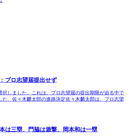
ム
：プロ志望届提出せず
選択しました。これは、プロ志望届の提出期限が迫る中で
した。佐々木麟太郎の進路決定佐々木麟太郎は、プロ志望
坂本は三塁、門脇は遊撃、岡本和は一塁