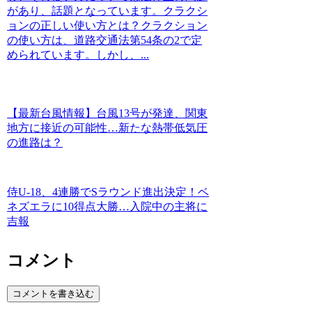
があり、話題となっています。クラクシ
ョンの正しい使い方とは？クラクション
の使い方は、道路交通法第54条の2で定
められています。しかし、...
【最新台風情報】台風13号が発達、関東
地方に接近の可能性…新たな熱帯低気圧
の進路は？
侍U-18、4連勝でSラウンド進出決定！ベ
ネズエラに10得点大勝…入院中の主将に
吉報
コメント
コメントを書き込む