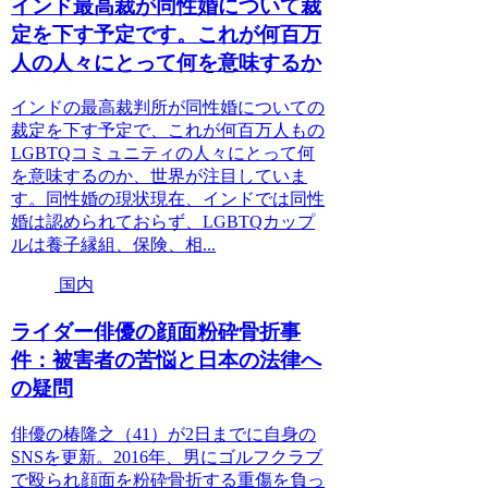
インド最高裁が同性婚について裁
定を下す予定です。これが何百万
人の人々にとって何を意味するか
インドの最高裁判所が同性婚についての
裁定を下す予定で、これが何百万人もの
LGBTQコミュニティの人々にとって何
を意味するのか、世界が注目していま
す。同性婚の現状現在、インドでは同性
婚は認められておらず、LGBTQカップ
ルは養子縁組、保険、相...
国内
ライダー俳優の顔面粉砕骨折事
件：被害者の苦悩と日本の法律へ
の疑問
俳優の椿隆之（41）が2日までに自身の
SNSを更新。2016年、男にゴルフクラブ
で殴られ顔面を粉砕骨折する重傷を負っ