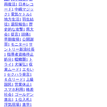
両復活
1
日本レコ
ード
1
中嶋マジッ
ク
1
電気ケトル
1
地方生活
1
羽生結
弦
1
退院報告
1
歴
史的な攻撃
1
県大
会
1
提言
1
頭痛
1
早期復帰
1
公開謝
罪
1
モニター
1
サ
ントリー新浪社長
1
指導者資格停止
処分
1
蟷螂襲
1
ト
ライ
1
犬塚弘
1
収
束ムード
1
エモい
1
セクハラ発言
1
６点リード
1
上級
国民
1
営業休止
1
スマホ利用
1
格差
社会
1
ゴールデン
進出
1
１位入札
1
浮気現場
1
進学
1