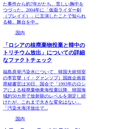
た事件から約7年がたち、苦しい胸中を
つづった。2004年に「仮面ライダー剣
（ブレイド）」に主演したことで知られ
る椿。舞台を中...
国内
「ロシアの核廃棄物投棄と韓中の
トリチウム放出」についての詳細
なファクトチェック
福島原発汚染水について、韓国大統領室
の李官燮（イ・グァンソプ）国政企画首
席秘書官は30日、国会で「1993年のロシ
アによる核廃棄物東海投棄以降、韓国海
域約50カ所で放射能のレベルを測定し続
けたが、これまで大きな変化はない」
「汚染水海洋放出で...
国内