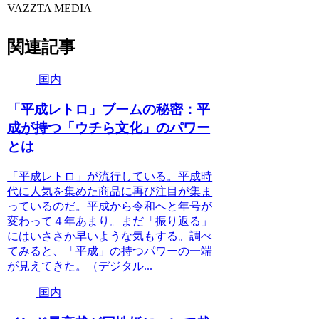
VAZZTA MEDIA
関連記事
国内
「平成レトロ」ブームの秘密：平
成が持つ「ウチら文化」のパワー
とは
「平成レトロ」が流行している。平成時
代に人気を集めた商品に再び注目が集ま
っているのだ。平成から令和へと年号が
変わって４年あまり。まだ「振り返る」
にはいささか早いような気もする。調べ
てみると、「平成」の持つパワーの一端
が見えてきた。（デジタル...
国内