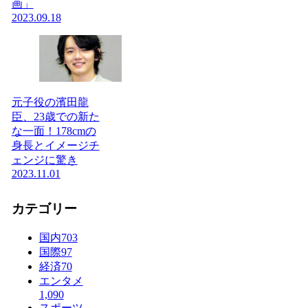
画」
2023.09.18
元子役の濱田龍
臣、23歳での新た
な一面！178cmの
身長とイメージチ
ェンジに驚き
2023.11.01
カテゴリー
国内
703
国際
97
経済
70
エンタメ
1,090
スポーツ