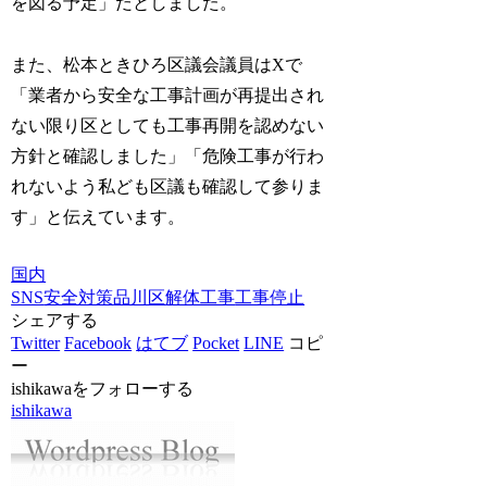
を図る予定」だとしました。
また、松本ときひろ区議会議員はXで
「業者から安全な工事計画が再提出され
ない限り区としても工事再開を認めない
方針と確認しました」「危険工事が行わ
れないよう私ども区議も確認して参りま
す」と伝えています。
国内
SNS
安全対策
品川区
解体工事
工事停止
シェアする
Twitter
Facebook
はてブ
Pocket
LINE
コピ
ー
ishikawaをフォローする
ishikawa