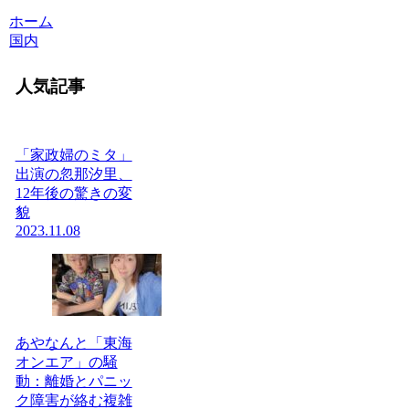
ホーム
国内
人気記事
「家政婦のミタ」
出演の忽那汐里、
12年後の驚きの変
貌
2023.11.08
あやなんと「東海
オンエア」の騒
動：離婚とパニッ
ク障害が絡む複雑