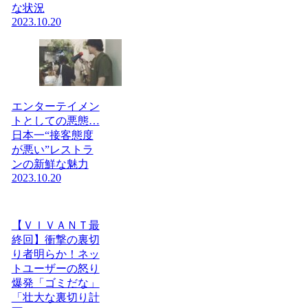
な状況
2023.10.20
エンターテイメン
トとしての悪態…
日本一“接客態度
が悪い”レストラ
ンの新鮮な魅力
2023.10.20
【ＶＩＶＡＮＴ最
終回】衝撃の裏切
り者明らか！ネッ
トユーザーの怒り
爆発「ゴミだな」
「壮大な裏切り計