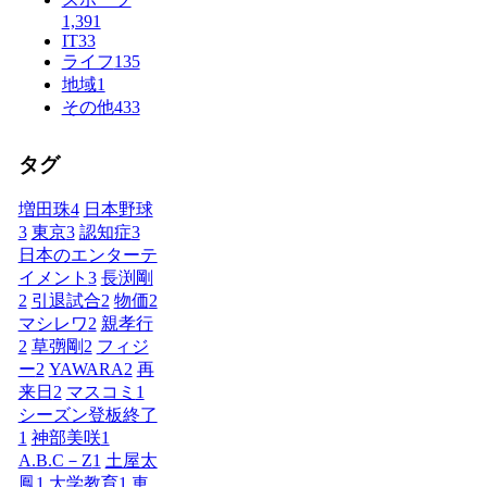
1,391
IT
33
ライフ
135
地域
1
その他
433
タグ
増田珠
4
日本野球
3
東京
3
認知症
3
日本のエンターテ
イメント
3
長渕剛
2
引退試合
2
物価
2
マシレワ
2
親孝行
2
草彅剛
2
フィジ
ー
2
YAWARA
2
再
来日
2
マスコミ
1
シーズン登板終了
1
神部美咲
1
A.B.C－Z
1
土屋太
鳳
1
大学教育
1
車