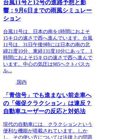
台風11号と12号の進路予想と影
響：9月6日までの雨風シミュレー
ション
台風11号は、日本の南を1時間におよそ
15キロの速さで西へ進んでいます。台風
11号は、31日午後9時には日本の南の北
緯21度10分、東経131度10分にあって、1
時間におよそ15キロの速さで西へ進んで
います。中心の気圧は985ヘクトパスカ
ル...
国内
「青信号」でも進まない前走車へ
の「催促クラクション」は違反？
自動車ユーザーの反応と対処法
現代の自動車には、クラクションという
便利な機能が搭載されています。しか
し、その使い方については法律上の問題