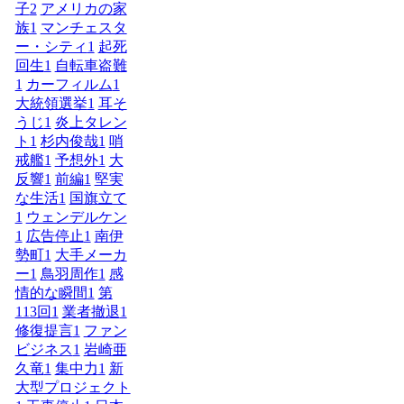
子
2
アメリカの家
族
1
マンチェスタ
ー・シティ
1
起死
回生
1
自転車盗難
1
カーフィルム
1
大統領選挙
1
耳そ
うじ
1
炎上タレン
ト
1
杉内俊哉
1
哨
戒艦
1
予想外
1
大
反響
1
前編
1
堅実
な生活
1
国旗立て
1
ウェンデルケン
1
広告停止
1
南伊
勢町
1
大手メーカ
ー
1
鳥羽周作
1
感
情的な瞬間
1
第
113回
1
業者撤退
1
修復提言
1
ファン
ビジネス
1
岩崎亜
久竜
1
集中力
1
新
大型プロジェクト