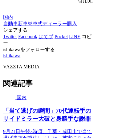
引用元
国内
自動車
新車
納車式
ディーラー
購入
シェアする
Twitter
Facebook
はてブ
Pocket
LINE
コピ
ー
ishikawaをフォローする
ishikawa
VAZZTA MEDIA
関連記事
国内
「当て逃げの瞬間」70代運転手の
サイドミラー大破と身勝手な謝罪
9月21日午後3時頃、千葉・成田市で当て
逃げ事故が発生しました。被害にあった