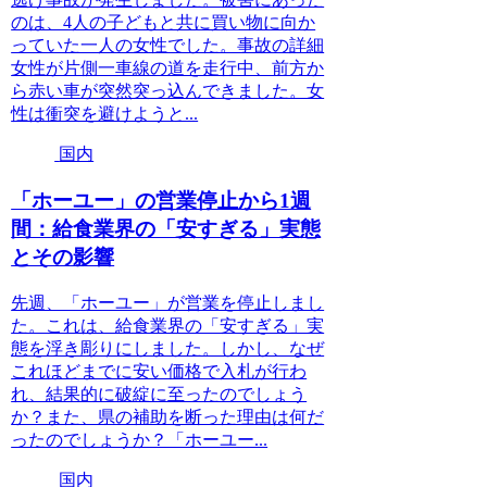
のは、4人の子どもと共に買い物に向か
っていた一人の女性でした。事故の詳細
女性が片側一車線の道を走行中、前方か
ら赤い車が突然突っ込んできました。女
性は衝突を避けようと...
国内
「ホーユー」の営業停止から1週
間：給食業界の「安すぎる」実態
とその影響
先週、「ホーユー」が営業を停止しまし
た。これは、給食業界の「安すぎる」実
態を浮き彫りにしました。しかし、なぜ
これほどまでに安い価格で入札が行わ
れ、結果的に破綻に至ったのでしょう
か？また、県の補助を断った理由は何だ
ったのでしょうか？「ホーユー...
国内