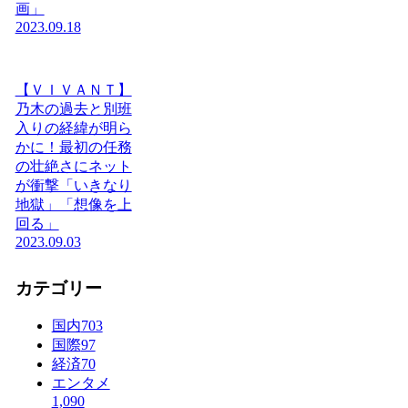
画」
2023.09.18
【ＶＩＶＡＮＴ】
乃木の過去と別班
入りの経緯が明ら
かに！最初の任務
の壮絶さにネット
が衝撃「いきなり
地獄」「想像を上
回る」
2023.09.03
カテゴリー
国内
703
国際
97
経済
70
エンタメ
1,090