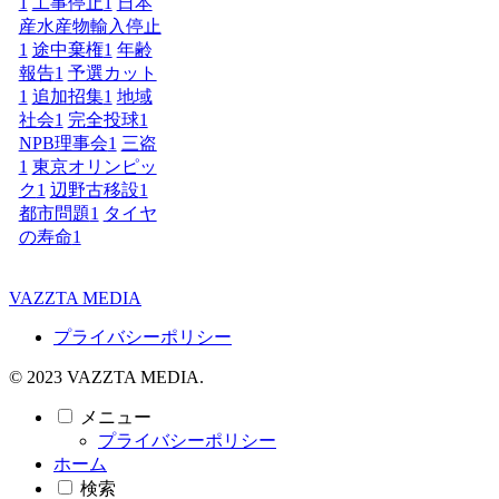
1
工事停止
1
日本
産水産物輸入停止
1
途中棄権
1
年齢
報告
1
予選カット
1
追加招集
1
地域
社会
1
完全投球
1
NPB理事会
1
三盗
1
東京オリンピッ
ク
1
辺野古移設
1
都市問題
1
タイヤ
の寿命
1
VAZZTA MEDIA
プライバシーポリシー
© 2023 VAZZTA MEDIA.
メニュー
プライバシーポリシー
ホーム
検索