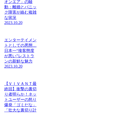
オンエア」の騒
動：離婚とパニッ
ク障害が絡む複雑
な状況
2023.10.20
エンターテイメン
トとしての悪態…
日本一“接客態度
が悪い”レストラ
ンの新鮮な魅力
2023.10.20
【ＶＩＶＡＮＴ最
終回】衝撃の裏切
り者明らか！ネッ
トユーザーの怒り
爆発「ゴミだな」
「壮大な裏切り計