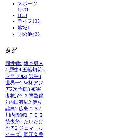
スポーツ
1,391
IT
33
ライフ
135
地域
1
その他
433
タグ
同性婚
5
坂本勇人
4
歴史
4
五輪切符
3
トラブル
3
選手
3
世界一
3
W杯アジ
ア2次予選
3
被害
者救済
3
２軍監督
2
内田有紀
2
伊豆
諸島
2
広島ＣＳ
2
川内優輝
2
ＴＢＳ
後夜祭
2
だいたひ
かる
2
ジェマ・ル
イーズ
2
岡江久美