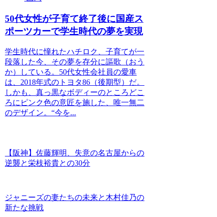
50代女性が子育て終了後に国産ス
ポーツカーで学生時代の夢を実現
学生時代に憧れたハチロク、子育てが一
段落した今、その夢を存分に謳歌（おう
か）している。50代女性会社員の愛車
は、2018年式のトヨタ86（後期型）だ。
しかも、真っ黒なボディーのところどこ
ろにピンク色の意匠を施した、唯一無二
のデザイン。“今を...
【阪神】佐藤輝明、失意の名古屋からの
逆襲と栄枝裕貴との30分
ジャニーズの妻たちの未来と木村佳乃の
新たな挑戦