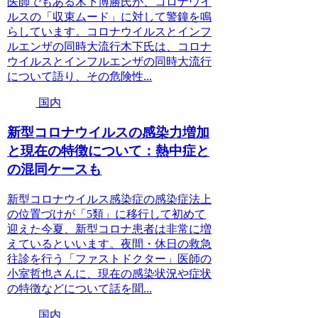
医師でもある木下博勝氏が、コロナウイ
ルスの「収束ムード」に対して警鐘を鳴
らしています。コロナウイルスとインフ
ルエンザの同時大流行木下氏は、コロナ
ウイルスとインフルエンザの同時大流行
について語り、その危険性...
国内
新型コロナウイルスの感染力増加
と現在の特徴について：熱中症と
の混同ケースも
新型コロナウイルス感染症の感染症法上
の位置づけが「5類」に移行して初めて
迎えた今夏、新型コロナ患者は非常に増
えているといいます。夜間・休日の救急
往診を行う「ファストドクター」医師の
小室哲也さんに、現在の感染状況や症状
の特徴などについて話を聞...
国内