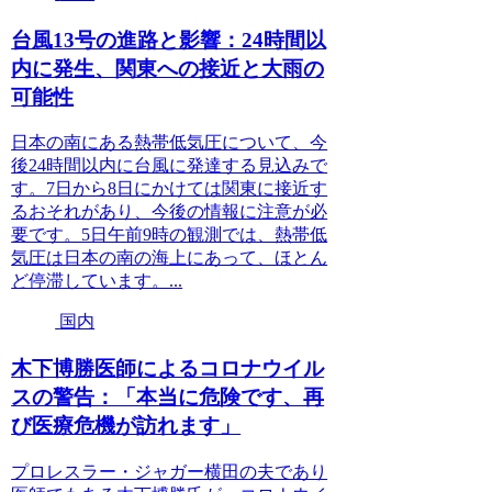
台風13号の進路と影響：24時間以
内に発生、関東への接近と大雨の
可能性
日本の南にある熱帯低気圧について、今
後24時間以内に台風に発達する見込みで
す。7日から8日にかけては関東に接近す
るおそれがあり、今後の情報に注意が必
要です。5日午前9時の観測では、熱帯低
気圧は日本の南の海上にあって、ほとん
ど停滞しています。...
国内
木下博勝医師によるコロナウイル
スの警告：「本当に危険です、再
び医療危機が訪れます」
プロレスラー・ジャガー横田の夫であり