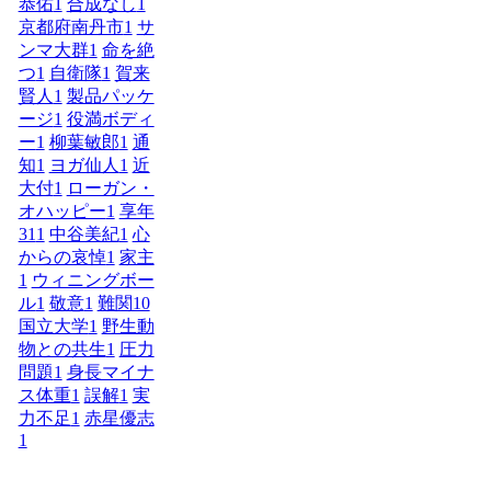
恭佑
1
合成なし
1
京都府南丹市
1
サ
ンマ大群
1
命を絶
つ
1
自衛隊
1
賀来
賢人
1
製品パッケ
ージ
1
役満ボディ
ー
1
柳葉敏郎
1
通
知
1
ヨガ仙人
1
近
大付
1
ローガン・
オハッピー
1
享年
31
1
中谷美紀
1
心
からの哀悼
1
家主
1
ウィニングボー
ル
1
敬意
1
難関10
国立大学
1
野生動
物との共生
1
圧力
問題
1
身長マイナ
ス体重
1
誤解
1
実
力不足
1
赤星優志
1