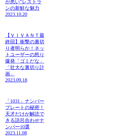
が悪い”レストラ
ンの新鮮な魅力
2023.10.20
【ＶＩＶＡＮＴ最
終回】衝撃の裏切
り者明らか！ネッ
トユーザーの怒り
爆発「ゴミだな」
「壮大な裏切り計
画」
2023.09.18
「1031」ナンバー
プレートの秘密！
天才だけが解読で
きる語呂合わせナ
ンバー10選
2023.11.08