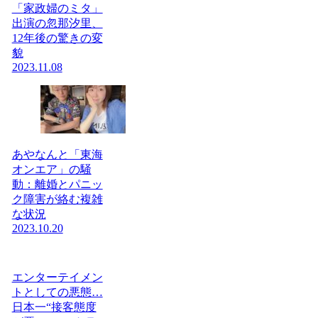
「家政婦のミタ」
出演の忽那汐里、
12年後の驚きの変
貌
2023.11.08
あやなんと「東海
オンエア」の騒
動：離婚とパニッ
ク障害が絡む複雑
な状況
2023.10.20
エンターテイメン
トとしての悪態…
日本一“接客態度