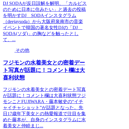
DJ SODAが反日誤解を解明、「カルピス
のために日本に住みたい」と過去の投稿
を明かすDJ SODAインスタグラム
（deejaysoda）から大阪府泉南市の音楽
イベントで韓国の著名女性DJの「DJ
SODA(ソダ)」の胸などを触ったとし
て、...
その他
フジモンの水着美女との密着デー
ト写真が話題に！コメント欄は大
喜利状態
フジモンの水着美女との密着デート写真
が話題に！コメント欄は大喜利状態フジ
モンことFUJIWARA・藤本敏史の“イチ
ャイチャショット”が話題となった。先
日17歳年下美女との熱愛報道で注目を集
めた藤本が、自身のインスタグラムに水
着美女と仲睦まじ...