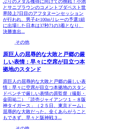
ぶりのメダル獲得に向けての挑戦！小池
とサニブラウンのコメントブダペスト世
界陸上7日目のアフタヌーンセッション
が行われ、男子4×100mリレーの予選1組
に出場した日本は37秒71の3着となり、
決勝進出...
その他
原巨人の屈辱的な大敗と戸郷の厳
しい表情：早々に空席が目立つ本
拠地のスタンド
原巨人の屈辱的な大敗と戸郷の厳しい表
情：早々に空席が目立つ本拠地のスタン
ドベンチで厳しい表情の原監督（撮影・
金田祐二）「読売ジャイアンツ１－８阪
神タイガース」（２５日、東京ドーム）
屈辱的な大敗だった。全くあらがうこと
もできず、早々と阪神戦３...
その他