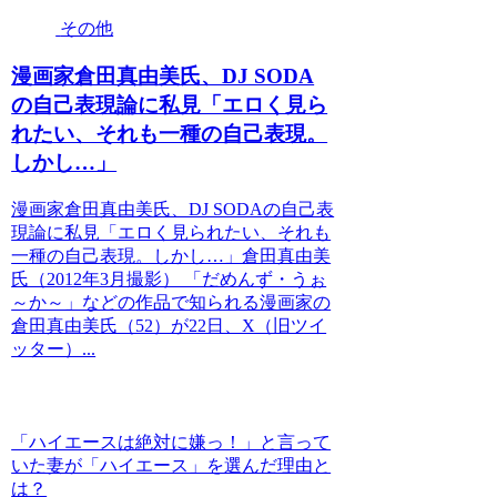
その他
漫画家倉田真由美氏、DJ SODA
の自己表現論に私見「エロく見ら
れたい、それも一種の自己表現。
しかし…」
漫画家倉田真由美氏、DJ SODAの自己表
現論に私見「エロく見られたい、それも
一種の自己表現。しかし…」倉田真由美
氏（2012年3月撮影） 「だめんず・うぉ
～か～」などの作品で知られる漫画家の
倉田真由美氏（52）が22日、X（旧ツイ
ッター）...
「ハイエースは絶対に嫌っ！」と言って
いた妻が「ハイエース」を選んだ理由と
は？