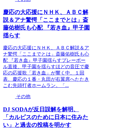
慶応の大応援にＮＨＫ、ＡＢＣ解
説＆アナ驚愕「ここまでとは」斎
藤佑樹氏も心配 『若き血』甲子園
揺らす
慶応の大応援にＮＨＫ、ＡＢＣ解説＆ア
ナ驚愕「ここまでとは」斎藤佑樹氏も心
配 『若き血』甲子園揺らすプレーボー
ル直後、甲子園を揺らすほどの音圧で慶
応の応援歌「若き血」が響く中、１回
表、慶応の１番・丸田が右翼席へたたき
こむ先頭打者ホームラン。「...
その他
DJ SODAが反日誤解を解明、
「カルピスのために日本に住みた
い」と過去の投稿を明かす