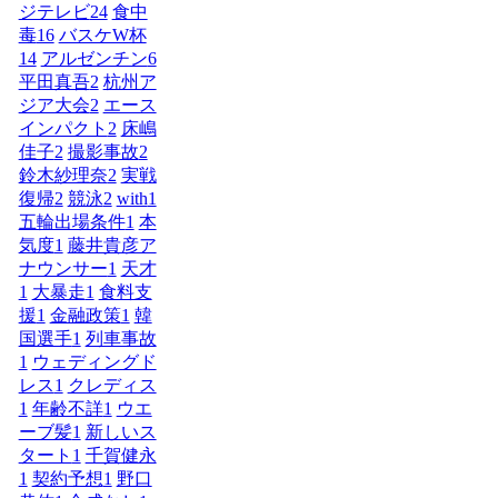
ジテレビ
24
食中
毒
16
バスケW杯
14
アルゼンチン
6
平田真吾
2
杭州ア
ジア大会
2
エース
インパクト
2
床嶋
佳子
2
撮影事故
2
鈴木紗理奈
2
実戦
復帰
2
競泳
2
with
1
五輪出場条件
1
本
気度
1
藤井貴彦ア
ナウンサー
1
天才
1
大暴走
1
食料支
援
1
金融政策
1
韓
国選手
1
列車事故
1
ウェディングド
レス
1
クレディス
1
年齢不詳
1
ウエ
ーブ髪
1
新しいス
タート
1
千賀健永
1
契約予想
1
野口