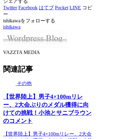
シェアする
Twitter
Facebook
はてブ
Pocket
LINE
コピ
ー
ishikawaをフォローする
ishikawa
VAZZTA MEDIA
関連記事
その他
【世界陸上】男子4×100mリレ
ー、2大会ぶりのメダル獲得に向
けての挑戦！小池とサニブラウン
のコメント
【世界陸上】男子4×100mリレー、2大会