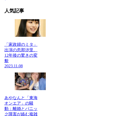
人気記事
「家政婦のミタ」
出演の忽那汐里、
12年後の驚きの変
貌
2023.11.08
あやなんと「東海
オンエア」の騒
動：離婚とパニッ
ク障害が絡む複雑