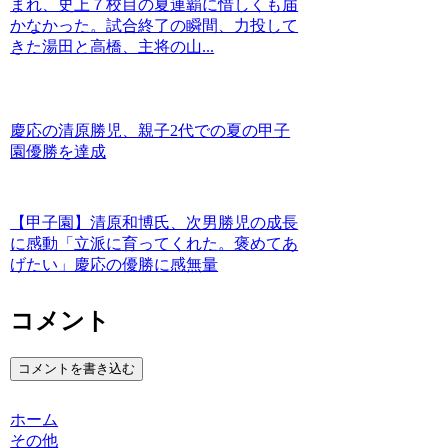
まれ、史上７校目の夏連覇に惜しくも届
かなかった。試合終了の瞬間、力投して
きた湯田と高橋、主将の山...
慶応の清原勝児、親子2代での夏の甲子
園優勝を達成
【甲子園】清原和博氏、次男勝児の成長
に感動「立派に育ってくれた。褒めてあ
げたい」慶応の優勝に感無量
コメント
コメントを書き込む
ホーム
その他