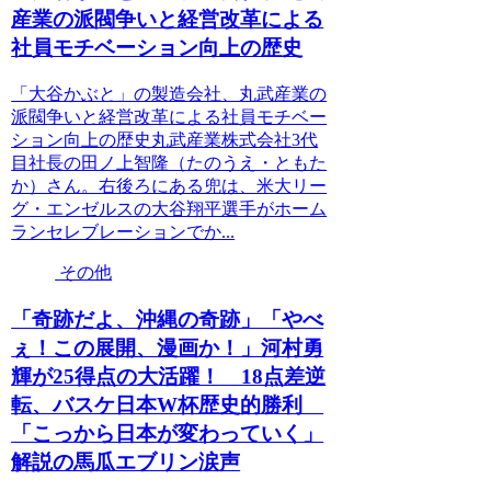
産業の派閥争いと経営改革による
社員モチベーション向上の歴史
「大谷かぶと」の製造会社、丸武産業の
派閥争いと経営改革による社員モチベー
ション向上の歴史丸武産業株式会社3代
目社長の田ノ上智隆（たのうえ・ともた
か）さん。右後ろにある兜は、米大リー
グ・エンゼルスの大谷翔平選手がホーム
ランセレブレーションでか...
その他
「奇跡だよ、沖縄の奇跡」「やべ
ぇ！この展開、漫画か！」河村勇
輝が25得点の大活躍！ 18点差逆
転、バスケ日本W杯歴史的勝利
「こっから日本が変わっていく」
解説の馬瓜エブリン涙声