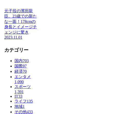
元子役の濱田龍
臣、23歳での新た
な一面！178cmの
身長とイメージチ
ェンジに驚き
2023.11.01
カテゴリー
国内
703
国際
97
経済
70
エンタメ
1,090
スポーツ
1,391
IT
33
ライフ
135
地域
1
その他
433