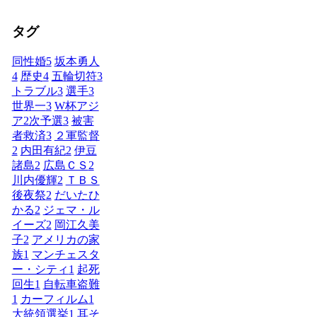
タグ
同性婚
5
坂本勇人
4
歴史
4
五輪切符
3
トラブル
3
選手
3
世界一
3
W杯アジ
ア2次予選
3
被害
者救済
3
２軍監督
2
内田有紀
2
伊豆
諸島
2
広島ＣＳ
2
川内優輝
2
ＴＢＳ
後夜祭
2
だいたひ
かる
2
ジェマ・ル
イーズ
2
岡江久美
子
2
アメリカの家
族
1
マンチェスタ
ー・シティ
1
起死
回生
1
自転車盗難
1
カーフィルム
1
大統領選挙
1
耳そ