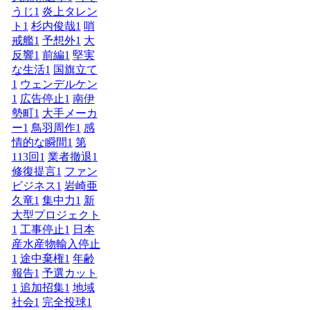
うじ
1
炎上タレン
ト
1
杉内俊哉
1
哨
戒艦
1
予想外
1
大
反響
1
前編
1
堅実
な生活
1
国旗立て
1
ウェンデルケン
1
広告停止
1
南伊
勢町
1
大手メーカ
ー
1
鳥羽周作
1
感
情的な瞬間
1
第
113回
1
業者撤退
1
修復提言
1
ファン
ビジネス
1
岩崎亜
久竜
1
集中力
1
新
大型プロジェクト
1
工事停止
1
日本
産水産物輸入停止
1
途中棄権
1
年齢
報告
1
予選カット
1
追加招集
1
地域
社会
1
完全投球
1