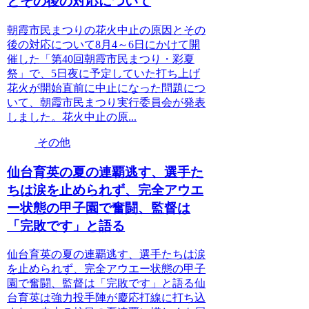
とその後の対応について
朝霞市民まつりの花火中止の原因とその
後の対応について8月4～6日にかけて開
催した「第40回朝霞市民まつり・彩夏
祭」で、5日夜に予定していた打ち上げ
花火が開始直前に中止になった問題につ
いて、朝霞市民まつり実行委員会が発表
しました。花火中止の原...
その他
仙台育英の夏の連覇逃す、選手た
ちは涙を止められず、完全アウエ
ー状態の甲子園で奮闘、監督は
「完敗です」と語る
仙台育英の夏の連覇逃す、選手たちは涙
を止められず、完全アウエー状態の甲子
園で奮闘、監督は「完敗です」と語る仙
台育英は強力投手陣が慶応打線に打ち込