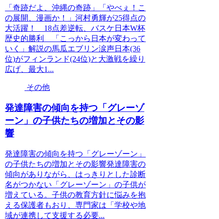
「奇跡だよ、沖縄の奇跡」「やべぇ！こ
の展開、漫画か！」河村勇輝が25得点の
大活躍！ 18点差逆転、バスケ日本W杯
歴史的勝利 「こっから日本が変わって
いく」解説の馬瓜エブリン涙声日本(36
位)がフィンランド(24位)と大激戦を繰り
広げ、最大1...
その他
発達障害の傾向を持つ「グレーゾ
ーン」の子供たちの増加とその影
響
発達障害の傾向を持つ「グレーゾーン」
の子供たちの増加とその影響発達障害の
傾向がありながら、はっきりとした診断
名がつかない「グレーゾーン」の子供が
増えている。子供の教育方針に悩みを抱
える保護者もおり、専門家は「学校や地
域が連携して支援する必要...