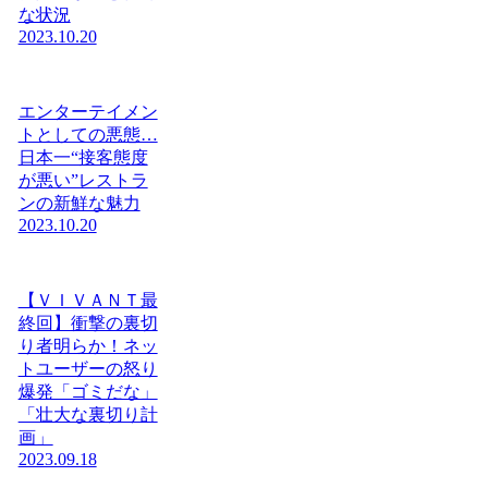
な状況
2023.10.20
エンターテイメン
トとしての悪態…
日本一“接客態度
が悪い”レストラ
ンの新鮮な魅力
2023.10.20
【ＶＩＶＡＮＴ最
終回】衝撃の裏切
り者明らか！ネッ
トユーザーの怒り
爆発「ゴミだな」
「壮大な裏切り計
画」
2023.09.18