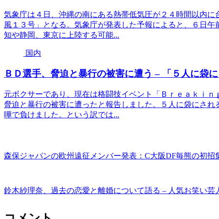
気象庁は４日、沖縄の南にある熱帯低気圧が２４時間以内に
風１３号」となる。気象庁が発表した予報によると、６日午
知や静岡、東京に上陸する可能...
国内
ＢＤ選手、脅迫と暴行の被害に遭う – 「５人に袋
元ボクサーであり、現在は格闘技イベント「Ｂｒｅａｋｉｎ
脅迫と暴行の被害に遭ったと報告しました。５人に袋にされ
嘩で負けました。という訳では...
森保ジャパンの欧州遠征メンバー発表：C大阪DF毎熊の初招
鈴木紗理奈、過去の恋愛と離婚について語る – 人気お笑い芸
コメント