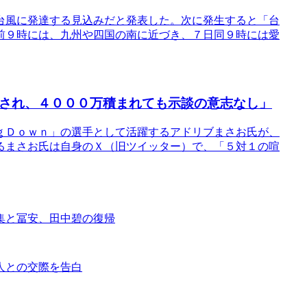
台風に発達する見込みだと発表した。次に発生すると「台
前９時には、九州や四国の南に近づき、７日同９時には愛
にされ、４０００万積まれても示談の意志なし」
ｇＤｏｗｎ」の選手として活躍するアドリブまさお氏が、
るまさお氏は自身のＸ（旧ツイッター）で、「５対１の喧
集と冨安、田中碧の復帰
人との交際を告白