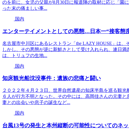
のを前に、女児の父親が8月30日に報道陣の取材に応じ「園
った末の痛ましい事...
国内
エンターテイメントとしての悪態…日本一“接客態
名古屋市中川区にあるレストラン「the LAZY HOUSE
しかし、その悪態が逆に新鮮さとして受け入れられ、連日満
は、トリュフの生地...
国内
知床観光船沈没事件：遺族の悲痛と闘い
２０２２年４月２３日、世界自然遺産の知床半島を巡る観光
６人が行方不明となった。その中には、高岡佳さんの元妻と
妻との出会いや息子の誕生など...
国内
台風13号の発生と本州縦断の可能性についてのネ