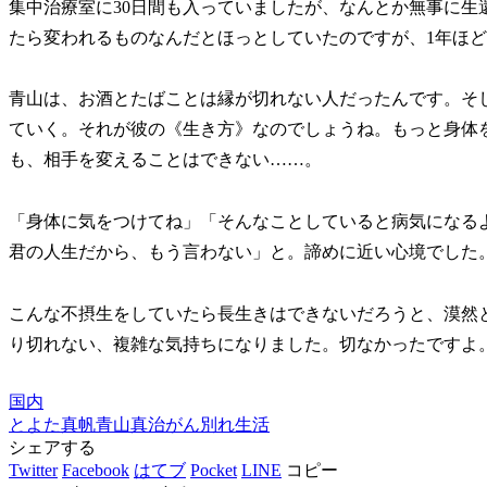
集中治療室に30日間も入っていましたが、なんとか無事に生
たら変われるものなんだとほっとしていたのですが、1年ほ
青山は、お酒とたばことは縁が切れない人だったんです。そ
ていく。それが彼の《生き方》なのでしょうね。もっと身体
も、相手を変えることはできない……。
「身体に気をつけてね」「そんなことしていると病気になる
君の人生だから、もう言わない」と。諦めに近い心境でした
こんな不摂生をしていたら長生きはできないだろうと、漠然
り切れない、複雑な気持ちになりました。切なかったですよ
国内
とよた真帆
青山真治
がん
別れ
生活
シェアする
Twitter
Facebook
はてブ
Pocket
LINE
コピー