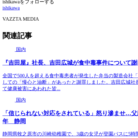
ishikawaをフォローする
ishikawa
VAZZTA MEDIA
関連記事
国内
『吉田屋』社長、吉田広城が食中毒事件について謝
全国で500人を超える食中毒患者が発生した弁当の製造会社
しての「慢心と油断」があったと謝罪しました。吉田広城社
て健康被害にあわれた皆...
国内
「信じられない対応をされている」怒り滲ませ…父
年 静岡
静岡県牧之原市の川崎幼稚園で、3歳の女児が登園バスに5時