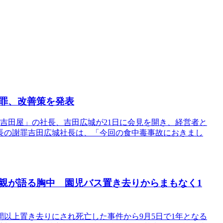
罪、改善策を発表
「吉田屋」の社長、吉田広城が21日に会見を開き、経営者と
長の謝罪吉田広城社長は、「今回の食中毒事故におきまし
親が語る胸中 園児バス置き去りからまもなく1
間以上置き去りにされ死亡した事件から9月5日で1年となる