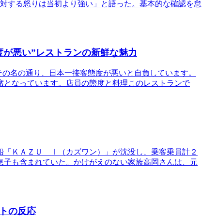
に対する怒りは当初より強い」と語った。基本的な確認を怠
度が悪い”レストランの新鮮な魅力
」は、その名の通り、日本一接客態度が悪いと自負しています。
席となっています。店員の態度と料理このレストランで
船「ＫＡＺＵ Ⅰ（カズワン）」が沈没し、乗客乗員計２
息子も含まれていた。かけがえのない家族高岡さんは、元
ットの反応