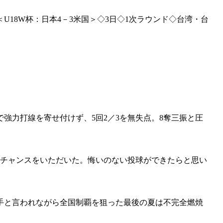
18W杯：日本4－3米国＞◇3日◇1次ラウンド◇台湾・台
強力打線を寄せ付けず、5回2／3を無失点。8奪三振と圧
るチャンスをいただいた。悔いのない投球ができたらと思い
手と言われながら全国制覇を狙った最後の夏は不完全燃焼