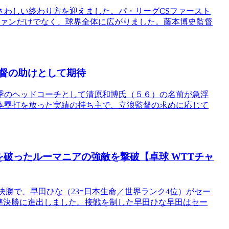
ふさわしい終わり方を迎えました。パ・リーグCSファースト
ファンだけでなく、球界全体に広がりました。藤本博史監督
督の助けとして期待
季のヘッドコーチとして清原和博氏（５６）の名前が急浮
本塁打を放った実績の持ち主で、立浪監督の求めに応じて
破ったルーマニアの強敵を撃破【卓球 WTTチャ
決勝で、早田ひな（23=日本生命／世界ランク4位）がセー
し、準決勝に進出しました。接戦を制した早田ひな早田はセー