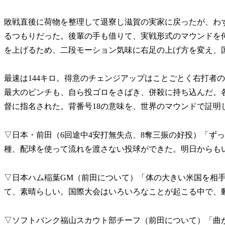
敗戦直後に荷物を整理して退寮し滋賀の実家に戻ったが、わ
るつもりだった。後輩の手も借りて、実戦形式のマウンドを
を上げるため、二段モーション気味に右足の上げ方を変え、
最速は144キロ。得意のチェンジアップはことごとく右打者
最大のピンチも、自ら投ゴロをさばき、併殺に持ち込んだ。
督に指名された。背番号18の意味を、世界のマウンドで証明
▽日本・前田（6回途中4安打無失点、8奪三振の好投）「ず
種、配球を使って流れを渡さない投球ができた。明日からも
▽日本ハム稲葉GM（前田について）「体の大きい米国を相
て、素晴らしい。国際大会はいろいろなことが起こる中で、
▽ソフトバンク福山スカウト部チーフ（前田について）「曲