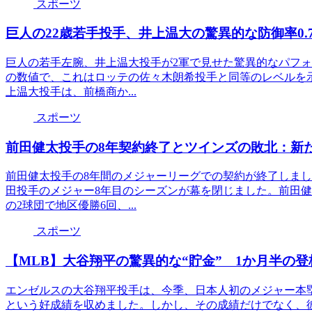
スポーツ
巨人の22歳若手投手、井上温大の驚異的な防御率0.
巨人の若手左腕、井上温大投手が2軍で見せた驚異的なパフォ
の数値で、これはロッテの佐々木朗希投手と同等のレベルを
上温大投手は、前橋商か...
スポーツ
前田健太投手の8年契約終了とツインズの敗北：新
前田健太投手の8年間のメジャーリーグでの契約が終了しまし
田投手のメジャー8年目のシーズンが幕を閉じました。前田健
の2球団で地区優勝6回、...
スポーツ
【MLB】大谷翔平の驚異的な“貯金” 1か月半の
エンゼルスの大谷翔平投手は、今季、日本人初のメジャー本塁打王
という好成績を収めました。しかし、その成績だけでなく、彼