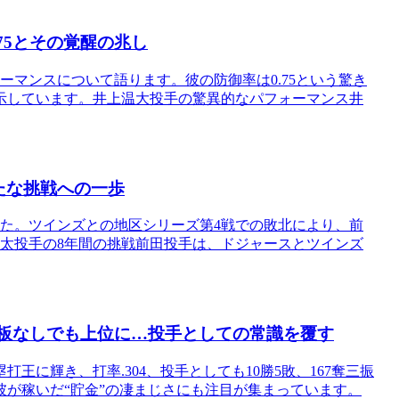
75とその覚醒の兆し
ーマンスについて語ります。彼の防御率は0.75という驚き
示しています。井上温大投手の驚異的なパフォーマンス井
たな挑戦への一歩
た。ツインズとの地区シリーズ第4戦での敗北により、前
太投手の8年間の挑戦前田投手は、ドジャースとツインズ
登板なしでも上位に…投手としての常識を覆す
に輝き、打率.304、投手としても10勝5敗、167奪三振
が稼いだ“貯金”の凄まじさにも注目が集まっています。