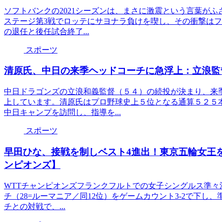
ソフトバンクの2021シーズンは、まさに激震という言葉が
ステージ第3戦でロッテにサヨナラ負けを喫し、その衝撃は
の退任と後任試合終了...
スポーツ
清原氏、中日の来季ヘッドコーチに急浮上：立浪監
中日ドラゴンズの立浪和義監督（５４）の続投が決まり、来
上しています。清原氏はプロ野球史上５位となる通算５２５
中日キャンプを訪問し、指導を...
スポーツ
早田ひな、接戦を制しベスト4進出！東京五輪女王を
ンピオンズ】
WTTチャンピオンズフランクフルトでの女子シングルス準々
チ（28=ルーマニア／同12位）をゲームカウント3-2で下
チとの対戦で、...