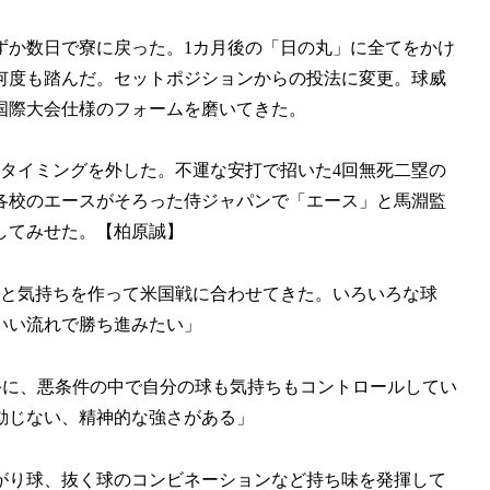
ずか数日で寮に戻った。1カ月後の「日の丸」に全てをかけ
何度も踏んだ。セットポジションからの投法に変更。球威
国際大会仕様のフォームを磨いてきた。
のタイミングを外した。不運な安打で招いた4回無死二塁の
各校のエースがそろった侍ジャパンで「エース」と馬淵監
してみせた。【柏原誠】
っと気持ちを作って米国戦に合わせてきた。いろいろな球
いい流れで勝ち進みたい」
手に、悪条件の中で自分の球も気持ちもコントロールしてい
動じない、精神的な強さがある」
がり球、抜く球のコンビネーションなど持ち味を発揮して