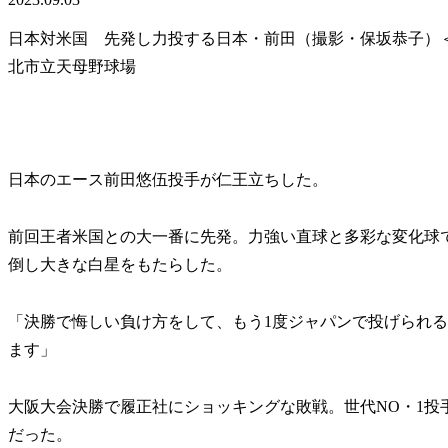
日本対米国 先発し力投する日本・前田（撮影・保坂恭子）＜U
北市立天母野球場
日本のエース前田悠伍投手が仁王立ちした。
前回王者米国との大一番に先発。力強い直球と多彩な変化球で
倒し大きな白星をもたらした。
「決勝で悔しい負け方をして、もう1度ジャパンで投げられ
ます」
大阪大会決勝で履正社にショッキングな敗戦。世代NO・1投
だった。