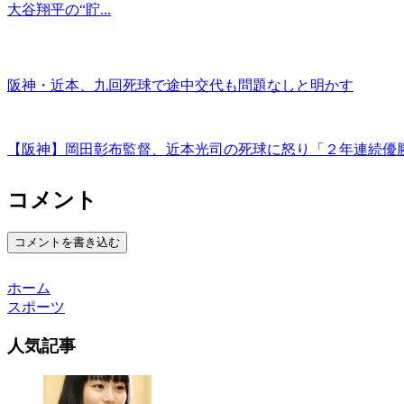
大谷翔平の“貯...
阪神・近本、九回死球で途中交代も問題なしと明かす
【阪神】岡田彰布監督、近本光司の死球に怒り「２年連続優
コメント
コメントを書き込む
ホーム
スポーツ
人気記事