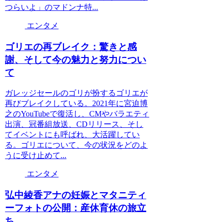
つらいよ」のマドンナ特...
エンタメ
ゴリエの再ブレイク：驚きと感
謝、そして今の魅力と努力につい
て
ガレッジセールのゴリが扮するゴリエが
再びブレイクしている。2021年に宮迫博
之のYouTubeで復活し、CMやバラエティ
出演、冠番組放送、CDリリース、そし
てイベントにも呼ばれ、大活躍してい
る。ゴリエについて、今の状況をどのよ
うに受け止めて...
エンタメ
弘中綾香アナの妊娠とマタニティ
ーフォトの公開：産休育休の旅立
ち