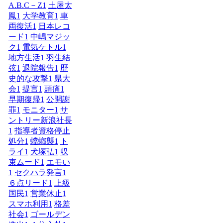
A.B.C－Z
1
土屋太
鳳
1
大学教育
1
車
両復活
1
日本レコ
ード
1
中嶋マジッ
ク
1
電気ケトル
1
地方生活
1
羽生結
弦
1
退院報告
1
歴
史的な攻撃
1
県大
会
1
提言
1
頭痛
1
早期復帰
1
公開謝
罪
1
モニター
1
サ
ントリー新浪社長
1
指導者資格停止
処分
1
蟷螂襲
1
ト
ライ
1
犬塚弘
1
収
束ムード
1
エモい
1
セクハラ発言
1
６点リード
1
上級
国民
1
営業休止
1
スマホ利用
1
格差
社会
1
ゴールデン