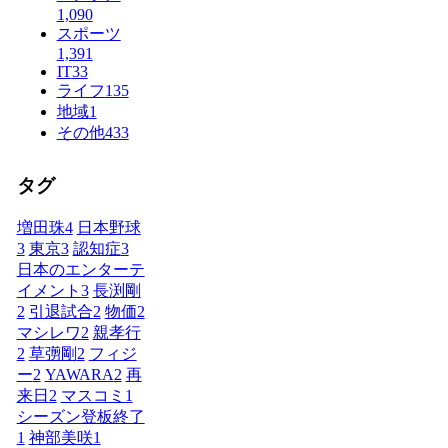
1,090
スポーツ
1,391
IT
33
ライフ
135
地域
1
その他
433
タグ
増田珠
4
日本野球
3
東京
3
認知症
3
日本のエンターテ
イメント
3
長渕剛
2
引退試合
2
物価
2
マシレワ
2
親孝行
2
草彅剛
2
フィジ
ー
2
YAWARA
2
再
来日
2
マスコミ
1
シーズン登板終了
1
神部美咲
1