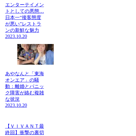
エンターテイメン
トとしての悪態…
日本一“接客態度
が悪い”レストラ
ンの新鮮な魅力
2023.10.20
あやなんと「東海
オンエア」の騒
動：離婚とパニッ
ク障害が絡む複雑
な状況
2023.10.20
【ＶＩＶＡＮＴ最
終回】衝撃の裏切