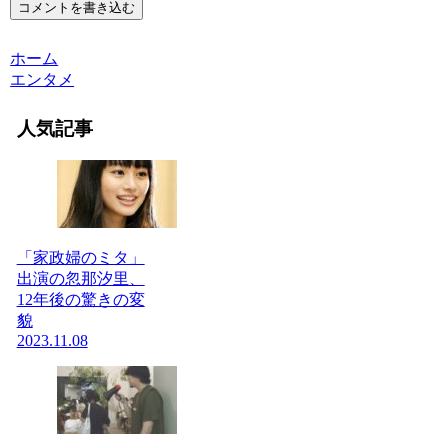
コメントを書き込む
ホーム
エンタメ
人気記事
「家政婦のミタ」
出演の忽那汐里、
12年後の驚きの変
貌
2023.11.08