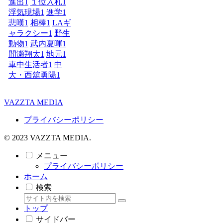
進出
1
１位入札
1
浮気現場
1
進学
1
悲嘆
1
相棒
1
LAギ
ャラクシー
1
野生
動物
1
武内夏暉
1
間瀬翔太
1
地元
1
車中生活者
1
中
大・西舘勇陽
1
VAZZTA MEDIA
プライバシーポリシー
© 2023 VAZZTA MEDIA.
メニュー
プライバシーポリシー
ホーム
検索
トップ
サイドバー