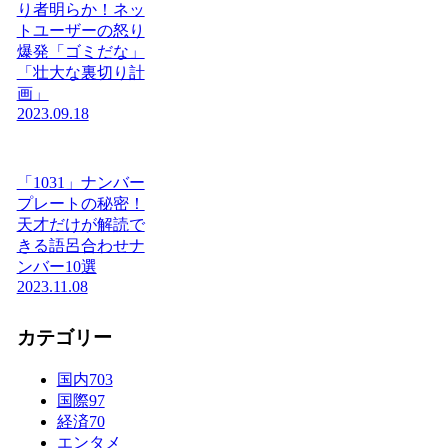
り者明らか！ネッ
トユーザーの怒り
爆発「ゴミだな」
「壮大な裏切り計
画」
2023.09.18
「1031」ナンバー
プレートの秘密！
天才だけが解読で
きる語呂合わせナ
ンバー10選
2023.11.08
カテゴリー
国内
703
国際
97
経済
70
エンタメ