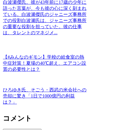
白波瀬傑氏。彼が43年前に17歳の少年に
語った言葉が、今も彼の心に深く刻まれ
ている。白波瀬傑氏のジャニーズ事務所
での役割白波瀬氏は、ジャニーズ事務所
の重要な役割を担っていた。彼の仕事
は、タレントのマネジメ...
【#みんなのギモン】学校の給食室の熱
中症対策！夏場の40℃超え、エアコン設
置の必要性とは？
ひろゆき氏、そごう・西武の米会社への
売却に驚き「1日で1000億円の利益
は？」
コメント