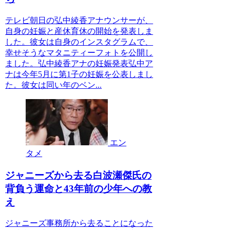
テレビ朝日の弘中綾香アナウンサーが、
自身の妊娠と産休育休の開始を発表しま
した。彼女は自身のインスタグラムで、
幸せそうなマタニティーフォトを公開し
ました。弘中綾香アナの妊娠発表弘中ア
ナは今年5月に第1子の妊娠を公表しまし
た。彼女は同い年のベン...
エン
タメ
ジャニーズから去る白波瀬傑氏の
背負う運命と43年前の少年への教
え
ジャニーズ事務所から去ることになった