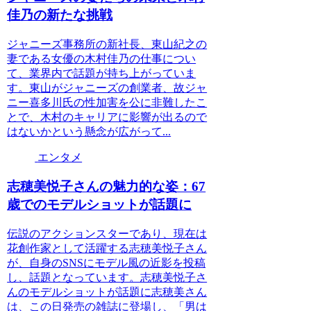
佳乃の新たな挑戦
ジャニーズ事務所の新社長、東山紀之の
妻である女優の木村佳乃の仕事につい
て、業界内で話題が持ち上がっていま
す。東山がジャニーズの創業者、故ジャ
ニー喜多川氏の性加害を公に非難したこ
とで、木村のキャリアに影響が出るので
はないかという懸念が広がって...
エンタメ
志穂美悦子さんの魅力的な姿：67
歳でのモデルショットが話題に
伝説のアクションスターであり、現在は
花創作家として活躍する志穂美悦子さん
が、自身のSNSにモデル風の近影を投稿
し、話題となっています。志穂美悦子さ
んのモデルショットが話題に志穂美さん
は、この日発売の雑誌に登場し、「男は