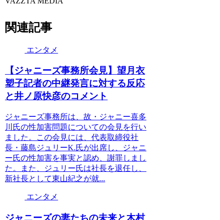
VAZZTA MEDIA
関連記事
エンタメ
【ジャニーズ事務所会見】望月衣
塑子記者の中継発言に対する反応
と井ノ原快彦のコメント
ジャニーズ事務所は、故・ジャニー喜多
川氏の性加害問題についての会見を行い
ました。この会見には、代表取締役社
長・藤島ジュリーK.氏が出席し、ジャニ
ー氏の性加害を事実と認め、謝罪しまし
た。また、ジュリー氏は社長を退任し、
新社長として東山紀之が就...
エンタメ
ジャニーズの妻たちの未来と木村