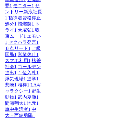
罪
1
モニター
1
サ
ントリー新浪社長
1
指導者資格停止
処分
1
蟷螂襲
1
ト
ライ
1
犬塚弘
1
収
束ムード
1
エモい
1
セクハラ発言
1
６点リード
1
上級
国民
1
営業休止
1
スマホ利用
1
格差
社会
1
ゴールデン
進出
1
１位入札
1
浮気現場
1
進学
1
悲嘆
1
相棒
1
LAギ
ャラクシー
1
野生
動物
1
武内夏暉
1
間瀬翔太
1
地元
1
車中生活者
1
中
大・西舘勇陽
1