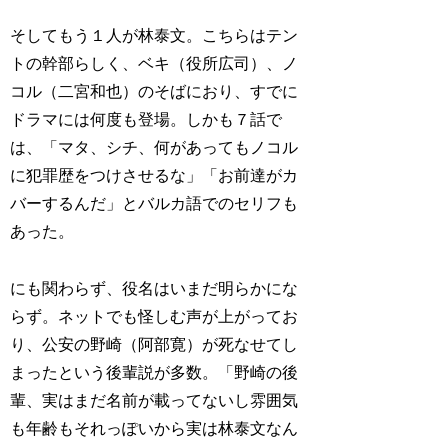
そしてもう１人が林泰文。こちらはテン
トの幹部らしく、ベキ（役所広司）、ノ
コル（二宮和也）のそばにおり、すでに
ドラマには何度も登場。しかも７話で
は、「マタ、シチ、何があってもノコル
に犯罪歴をつけさせるな」「お前達がカ
バーするんだ」とバルカ語でのセリフも
あった。
にも関わらず、役名はいまだ明らかにな
らず。ネットでも怪しむ声が上がってお
り、公安の野崎（阿部寛）が死なせてし
まったという後輩説が多数。「野崎の後
輩、実はまだ名前が載ってないし雰囲気
も年齢もそれっぽいから実は林泰文なん