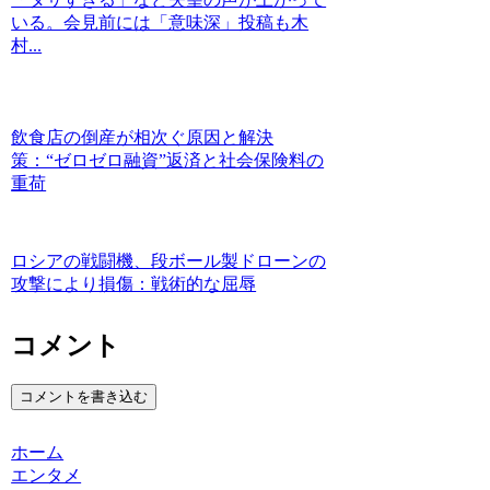
いる。会見前には「意味深」投稿も木
村...
飲食店の倒産が相次ぐ原因と解決
策：“ゼロゼロ融資”返済と社会保険料の
重荷
ロシアの戦闘機、段ボール製ドローンの
攻撃により損傷：戦術的な屈辱
コメント
コメントを書き込む
ホーム
エンタメ