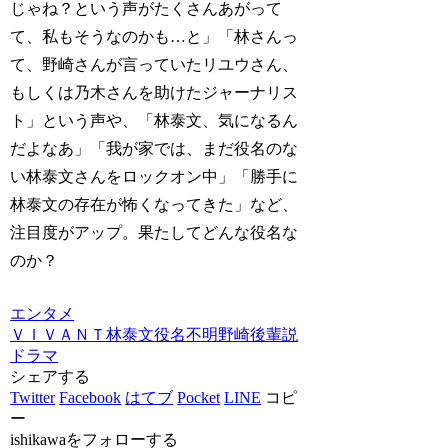
じゃね？という声がたくさんあがって
て、私もそうなのかも…と」「林さんっ
て、野崎さんが言っていたリユウさん、
もしくは乃木さんを助けたジャーナリス
ト」という声や、「林泰文、気になるん
だよなあ」「我が家では、まだ役名のな
い林泰文さんをロックオン中」「勝手に
林泰文の存在が怖くなってきた」など、
注目度がアップ。果たしてどんな役名な
のか？
エンタメ
ＶＩＶＡＮＴ
林泰文
役名不明
野崎後輩説
ドラマ
シェアする
Twitter
Facebook
はてブ
Pocket
LINE
コピ
ー
ishikawaをフォローする