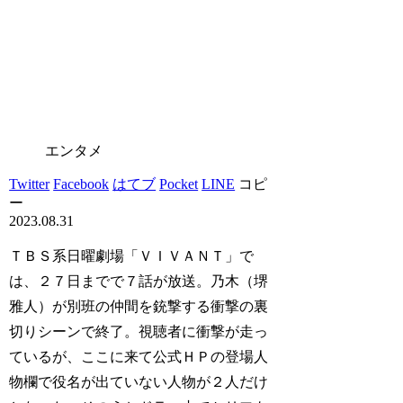
エンタメ
Twitter
Facebook
はてブ
Pocket
LINE
コピ
ー
2023.08.31
ＴＢＳ系日曜劇場「ＶＩＶＡＮＴ」で
は、２７日までで７話が放送。乃木（堺
雅人）が別班の仲間を銃撃する衝撃の裏
切りシーンで終了。視聴者に衝撃が走っ
ているが、ここに来て公式ＨＰの登場人
物欄で役名が出ていない人物が２人だけ