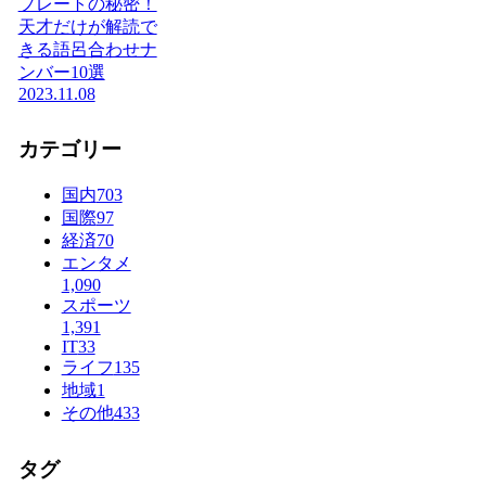
プレートの秘密！
天才だけが解読で
きる語呂合わせナ
ンバー10選
2023.11.08
カテゴリー
国内
703
国際
97
経済
70
エンタメ
1,090
スポーツ
1,391
IT
33
ライフ
135
地域
1
その他
433
タグ