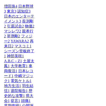
増田珠
4
日本野球
3
東京
3
認知症
3
日本のエンターテ
イメント
3
長渕剛
2
引退試合
2
物価
2
マシレワ
2
親孝行
2
草彅剛
2
フィジ
ー
2
YAWARA
2
再
来日
2
マスコミ
1
シーズン登板終了
1
神部美咲
1
A.B.C－Z
1
土屋太
鳳
1
大学教育
1
車
両復活
1
日本レコ
ード
1
中嶋マジッ
ク
1
電気ケトル
1
地方生活
1
羽生結
弦
1
退院報告
1
歴
史的な攻撃
1
県大
会
1
提言
1
頭痛
1
早期復帰
1
公開謝