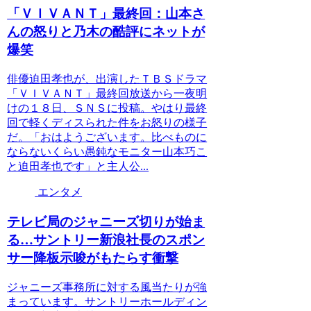
「ＶＩＶＡＮＴ」最終回：山本さ
んの怒りと乃木の酷評にネットが
爆笑
俳優迫田孝也が、出演したＴＢＳドラマ
「ＶＩＶＡＮＴ」最終回放送から一夜明
けの１８日、ＳＮＳに投稿。やはり最終
回で軽くディスられた件をお怒りの様子
だ。「おはようございます。比べものに
ならないくらい愚鈍なモニター山本巧こ
と迫田孝也です」と主人公...
エンタメ
テレビ局のジャニーズ切りが始ま
る…サントリー新浪社長のスポン
サー降板示唆がもたらす衝撃
ジャニーズ事務所に対する風当たりが強
まっています。サントリーホールディン