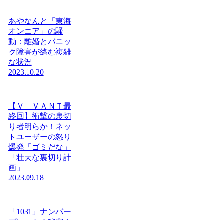
あやなんと「東海
オンエア」の騒
動：離婚とパニッ
ク障害が絡む複雑
な状況
2023.10.20
【ＶＩＶＡＮＴ最
終回】衝撃の裏切
り者明らか！ネッ
トユーザーの怒り
爆発「ゴミだな」
「壮大な裏切り計
画」
2023.09.18
「1031」ナンバー