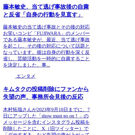
藤本敏史、当て逃げ事故後の自粛
と反省「自身の行動を見直す」
藤本敏史の当て逃げ事故とその後の対応
お笑いコンビ「FUJIWARA」のメンバー
である藤本敏史が、最近、当て逃げ事故
を起こし、その後の対応について話題と
なっています。彼は自身の行動を深く反
省し、芸能活動を一時的に自粛すること
を決定しました。事...
エンタメ
キムタクの投稿削除にファンから
失望の声、事務所会見後の反応
木村拓哉さんが2023年9月10日までに、7
日にアップした「show must go on！」の
メッセージを含むインスタグラム投稿を
削除したことに、X（旧ツイッター）で
「ダサすぎる」など失望の声が上がって