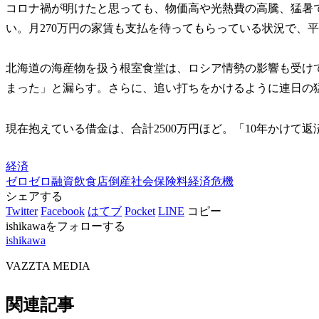
コロナ禍が明けたと思っても、物価高や光熱費の高騰、猛暑
い。月270万円の家賃も支払を待ってもらっている状況で、
北海道の海産物を扱う根室食堂は、ロシア情勢の影響も受け
まった」と漏らす。さらに、追い打ちをかけるように連日の
現在抱えている借金は、合計2500万円ほど。「10年かけて
経済
ゼロゼロ融資
飲食店
倒産
社会保険料
経済危機
シェアする
Twitter
Facebook
はてブ
Pocket
LINE
コピー
ishikawaをフォローする
ishikawa
VAZZTA MEDIA
関連記事