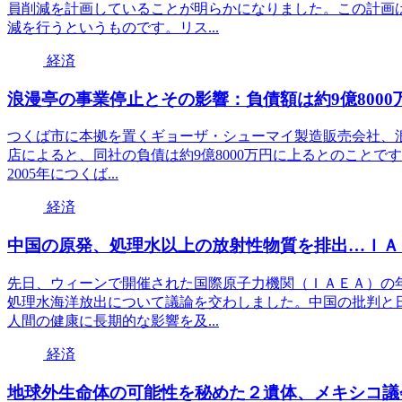
員削減を計画していることが明らかになりました。この計画
減を行うというものです。リス...
経済
浪漫亭の事業停止とその影響：負債額は約9億8000
つくば市に本拠を置くギョーザ・シューマイ製造販売会社、
店によると、同社の負債は約9億8000万円に上るとのことで
2005年につくば...
経済
中国の原発、処理水以上の放射性物質を排出…ＩＡ
先日、ウィーンで開催された国際原子力機関（ＩＡＥＡ）の
処理水海洋放出について議論を交わしました。中国の批判と
人間の健康に長期的な影響を及...
経済
地球外生命体の可能性を秘めた２遺体、メキシコ議