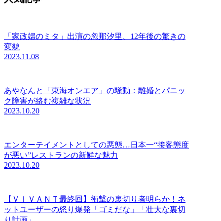
「家政婦のミタ」出演の忽那汐里、12年後の驚きの
変貌
2023.11.08
あやなんと「東海オンエア」の騒動：離婚とパニッ
ク障害が絡む複雑な状況
2023.10.20
エンターテイメントとしての悪態…日本一“接客態度
が悪い”レストランの新鮮な魅力
2023.10.20
【ＶＩＶＡＮＴ最終回】衝撃の裏切り者明らか！ネ
ットユーザーの怒り爆発「ゴミだな」「壮大な裏切
り計画」