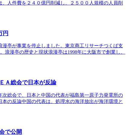
は、人件費を２４０億円削減し、２５００人規模の人員削
万円
浪漫亭が事業を停止しました。東京商工リサーチつくば支
す。浪漫亭の歴史と現状浪漫亭は1998年に大阪市で創業し、
ＥＡ総会で日本が反論
年次総会で、日本と中国の代表が福島第一原子力発電所の
日本の反論中国の代表は、処理水の海洋放出が海洋環境と
会で公開