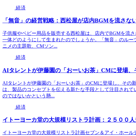
経済
「無音」の経営戦略：西松屋が店内BGMを流さな
子供服やベビー用品を販売する西松屋は、店内でBGMを流
一体どのようにして生まれたのでしょうか。「無音」のルーツ
ニメの主題歌、CMソン...
経済
AIタレントが伊藤園の「おーいお茶」CMに登場
AIタレントが伊藤園の「おーいお茶」のCMに登場し、その
は、製品のコンセプトを伝える新たな手段として注目されて
のではないかという懸...
経済
イトーヨーカ堂の大規模リストラ計画：２５００人
イトーヨーカ堂の大規模リストラ計画セブン＆アイ・ホール