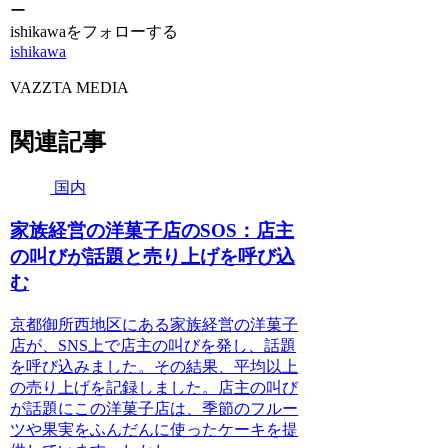
ー
ishikawaをフォローする
ishikawa
VAZZTA MEDIA
関連記事
国内
家族経営の洋菓子店のSOS：店主
の叫びが話題と売り上げを呼び込
む
京都御所西地区にある家族経営の洋菓子
店が、SNS上で店主の叫びを発し、話題
を呼び込みました。その結果、平均以上
の売り上げを記録しました。店主の叫び
が話題にこの洋菓子店は、季節のフルー
ツや果実をふんだんに使ったケーキを提