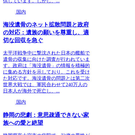
供しています。しかし、...
国内
海没遺骨のネット拡散問題と政府
の対応：遺族の願いを尊重し、適
切な回収を急ぐ
太平洋戦争中に撃沈された日本の艦船で
遺骨の収集に向けた調査が行われていま
す。政府は「海没遺骨」の情報を積極的
に集める方針を示しており、これを受け
た対応です。海没遺骨の問題とは第二次
世界大戦では、軍民合わせて240万人の
日本人が海外で死亡し、...
国内
静岡の悲劇：意思疎通できない家
族への愛と絶望