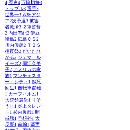
4
歴史
4
五輪切符
3
トラブル
3
選手
3
世界一
3
W杯アジ
ア2次予選
3
被害
者救済
3
２軍監督
2
内田有紀
2
伊豆
諸島
2
広島ＣＳ
2
川内優輝
2
ＴＢＳ
後夜祭
2
だいたひ
かる
2
ジェマ・ル
イーズ
2
岡江久美
子
2
アメリカの家
族
1
マンチェスタ
ー・シティ
1
起死
回生
1
自転車盗難
1
カーフィルム
1
大統領選挙
1
耳そ
うじ
1
炎上タレン
ト
1
杉内俊哉
1
哨
戒艦
1
予想外
1
大
反響
1
前編
1
堅実