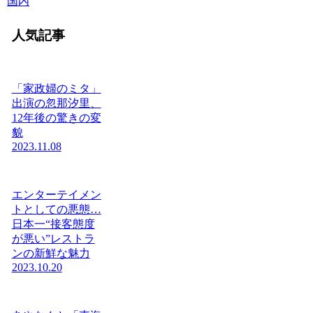
国内
人気記事
「家政婦のミタ」
出演の忽那汐里、
12年後の驚きの変
貌
2023.11.08
エンターテイメン
トとしての悪態…
日本一“接客態度
が悪い”レストラ
ンの新鮮な魅力
2023.10.20