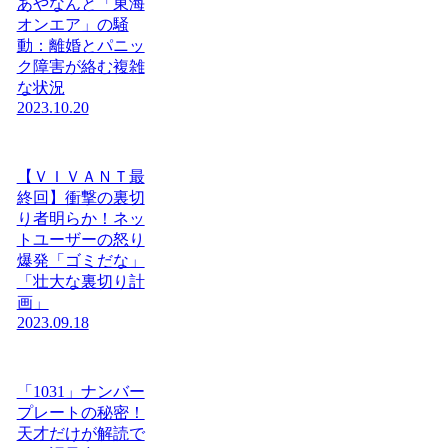
あやなんと「東海
オンエア」の騒
動：離婚とパニッ
ク障害が絡む複雑
な状況
2023.10.20
【ＶＩＶＡＮＴ最
終回】衝撃の裏切
り者明らか！ネッ
トユーザーの怒り
爆発「ゴミだな」
「壮大な裏切り計
画」
2023.09.18
「1031」ナンバー
プレートの秘密！
天才だけが解読で