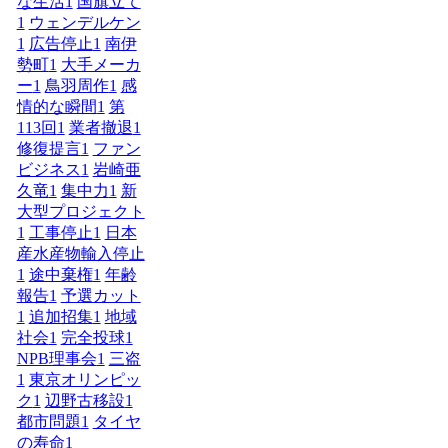
な生活
1
国旗立て
1
ウェンデルケン
1
広告停止
1
南伊
勢町
1
大手メーカ
ー
1
鳥羽周作
1
感
情的な瞬間
1
第
113回
1
業者撤退
1
修復提言
1
ファン
ビジネス
1
岩崎亜
久竜
1
集中力
1
新
大型プロジェクト
1
工事停止
1
日本
産水産物輸入停止
1
途中棄権
1
年齢
報告
1
予選カット
1
追加招集
1
地域
社会
1
完全投球
1
NPB理事会
1
三盗
1
東京オリンピッ
ク
1
辺野古移設
1
都市問題
1
タイヤ
の寿命
1