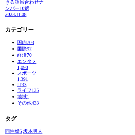
きる語呂合わせナ
ンバー10選
2023.11.08
カテゴリー
国内
703
国際
97
経済
70
エンタメ
1,090
スポーツ
1,391
IT
33
ライフ
135
地域
1
その他
433
タグ
同性婚
5
坂本勇人