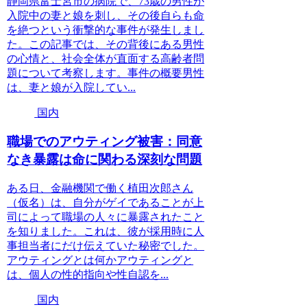
静岡県富士宮市の病院で、73歳の男性が
入院中の妻と娘を刺し、その後自らも命
を絶つという衝撃的な事件が発生しまし
た。この記事では、その背後にある男性
の心情と、社会全体が直面する高齢者問
題について考察します。事件の概要男性
は、妻と娘が入院してい...
国内
職場でのアウティング被害：同意
なき暴露は命に関わる深刻な問題
ある日、金融機関で働く植田次郎さん
（仮名）は、自分がゲイであることが上
司によって職場の人々に暴露されたこと
を知りました。これは、彼が採用時に人
事担当者にだけ伝えていた秘密でした。
アウティングとは何かアウティングと
は、個人の性的指向や性自認を...
国内