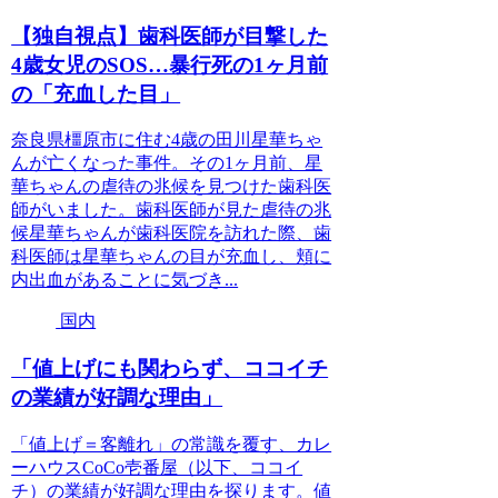
【独自視点】歯科医師が目撃した
4歳女児のSOS…暴行死の1ヶ月前
の「充血した目」
奈良県橿原市に住む4歳の田川星華ちゃ
んが亡くなった事件。その1ヶ月前、星
華ちゃんの虐待の兆候を見つけた歯科医
師がいました。歯科医師が見た虐待の兆
候星華ちゃんが歯科医院を訪れた際、歯
科医師は星華ちゃんの目が充血し、頬に
内出血があることに気づき...
国内
「値上げにも関わらず、ココイチ
の業績が好調な理由」
「値上げ＝客離れ」の常識を覆す、カレ
ーハウスCoCo壱番屋（以下、ココイ
チ）の業績が好調な理由を探ります。値