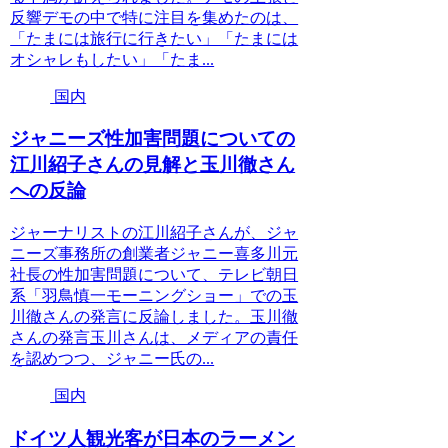
反響デモの中で特に注目を集めたのは、
「たまには旅行に行きたい」「たまには
オシャレもしたい」「たま...
国内
ジャニーズ性加害問題についての
江川紹子さんの見解と玉川徹さん
への反論
ジャーナリストの江川紹子さんが、ジャ
ニーズ事務所の創業者ジャニー喜多川元
社長の性加害問題について、テレビ朝日
系「羽鳥慎一モーニングショー」での玉
川徹さんの発言に反論しました。玉川徹
さんの発言玉川さんは、メディアの責任
を認めつつ、ジャニー氏の...
国内
ドイツ人観光客が日本のラーメン