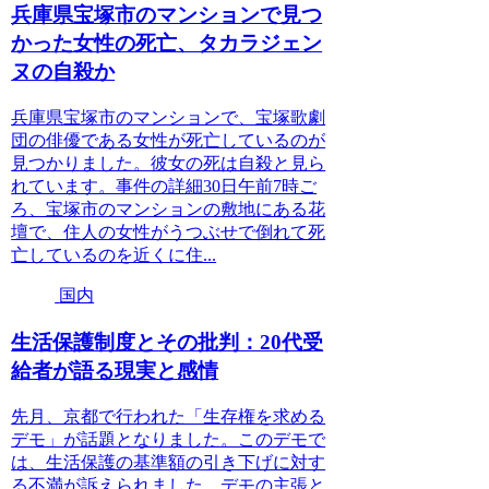
兵庫県宝塚市のマンションで見つ
かった女性の死亡、タカラジェン
ヌの自殺か
兵庫県宝塚市のマンションで、宝塚歌劇
団の俳優である女性が死亡しているのが
見つかりました。彼女の死は自殺と見ら
れています。事件の詳細30日午前7時ご
ろ、宝塚市のマンションの敷地にある花
壇で、住人の女性がうつぶせで倒れて死
亡しているのを近くに住...
国内
生活保護制度とその批判：20代受
給者が語る現実と感情
先月、京都で行われた「生存権を求める
デモ」が話題となりました。このデモで
は、生活保護の基準額の引き下げに対す
る不満が訴えられました。デモの主張と