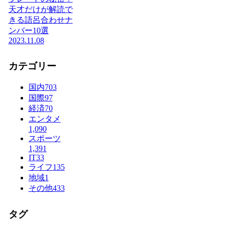
天才だけが解読で
きる語呂合わせナ
ンバー10選
2023.11.08
カテゴリー
国内
703
国際
97
経済
70
エンタメ
1,090
スポーツ
1,391
IT
33
ライフ
135
地域
1
その他
433
タグ