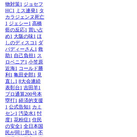
物対策
1
ジョセフ
HC
1
ミス連発
1
タ
カラジェンヌ死亡
1
ジェシー
1
高橋
藍の反応
1
買い占
め
1
大阪の味
1
ほ
しのディスコ
1
ダ
バディーさん
1
救
助
1
自己負担
1
ス
ロベニア
1
小笠原
近海
1
コールド勝
利
1
亀田史郎
1
見
直し
1
8大会連続
表彰台
1
吉田羊
1
プロ通算200号本
塁打
1
経済的支援
1
公式告知
1
カミ
セン
1
汚染水
1
忖
度
1
花粉症
1
住民
の安全
1
全日本国
民が同じ思い
1
不