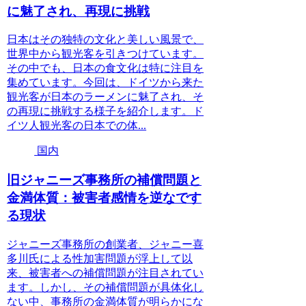
に魅了され、再現に挑戦
日本はその独特の文化と美しい風景で、
世界中から観光客を引きつけています。
その中でも、日本の食文化は特に注目を
集めています。今回は、ドイツから来た
観光客が日本のラーメンに魅了され、そ
の再現に挑戦する様子を紹介します。ド
イツ人観光客の日本での体...
国内
旧ジャニーズ事務所の補償問題と
金満体質：被害者感情を逆なです
る現状
ジャニーズ事務所の創業者、ジャニー喜
多川氏による性加害問題が浮上して以
来、被害者への補償問題が注目されてい
ます。しかし、その補償問題が具体化し
ない中、事務所の金満体質が明らかにな