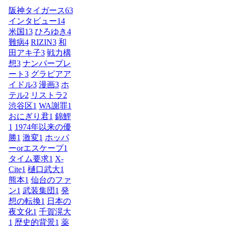
阪神タイガース
63
インタビュー
14
米国
13
ひろゆき
4
難病
4
RIZIN
3
和
田アキ子
3
戦力構
想
3
ナンバープレ
ート
3
グラビアア
イドル
3
漫画
3
ホ
テル
2
リストラ
2
渋谷区
1
WA謝罪
1
おにぎり君
1
錦鯉
1
1974年以来の優
勝
1
激変
1
ホッパ
ーorエスケープ
1
タイム要求
1
X-
Cite
1
樋口武大
1
熊本
1
仙台のファ
ン
1
武装集団
1
発
想の転換
1
日本の
夜文化
1
千賀滉大
1
歴史的背景
1
薬