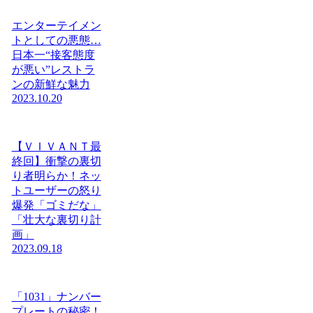
エンターテイメン
トとしての悪態…
日本一“接客態度
が悪い”レストラ
ンの新鮮な魅力
2023.10.20
【ＶＩＶＡＮＴ最
終回】衝撃の裏切
り者明らか！ネッ
トユーザーの怒り
爆発「ゴミだな」
「壮大な裏切り計
画」
2023.09.18
「1031」ナンバー
プレートの秘密！