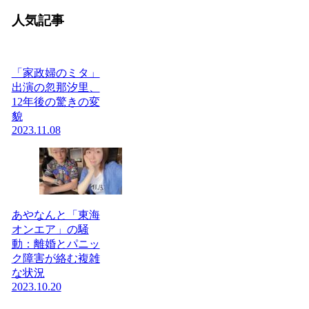
人気記事
「家政婦のミタ」
出演の忽那汐里、
12年後の驚きの変
貌
2023.11.08
あやなんと「東海
オンエア」の騒
動：離婚とパニッ
ク障害が絡む複雑
な状況
2023.10.20