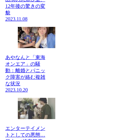
12年後の驚きの変
貌
2023.11.08
あやなんと「東海
オンエア」の騒
動：離婚とパニッ
ク障害が絡む複雑
な状況
2023.10.20
エンターテイメン
トとしての悪態…