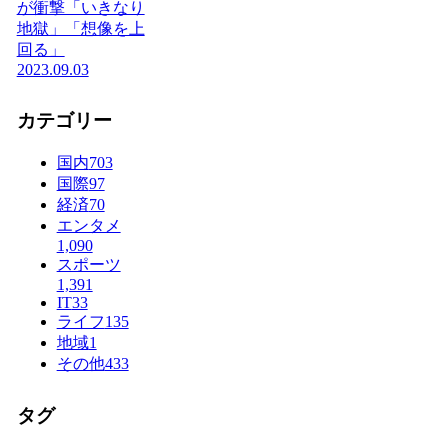
が衝撃「いきなり
地獄」「想像を上
回る」
2023.09.03
カテゴリー
国内
703
国際
97
経済
70
エンタメ
1,090
スポーツ
1,391
IT
33
ライフ
135
地域
1
その他
433
タグ