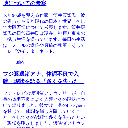
博についての考察
来年90歳を迎える作家、筒井康隆氏。彼
の視点から見た現代の日本と世界、そし
て大阪万博について考察します。筒井康
隆氏の日常筒井氏は現在、神戸と東京の
二拠点生活を送っています。毎日の生活
は、メールの返信や原稿の執筆、そして
テレビやインターネット...
国内
フジ渡邊渚アナ、体調不良で入
院・現状を語る「多くを失った」
フジテレビの渡邊渚アナウンサーが、自
身の体調不良による入院とその現状につ
いて語りました。彼女は自身のInstagram
を通じて、体調を崩し入院しているこ
と、そしてその過程で多くを失ったとい
う現状を明かしました。渡邊渚アナウン