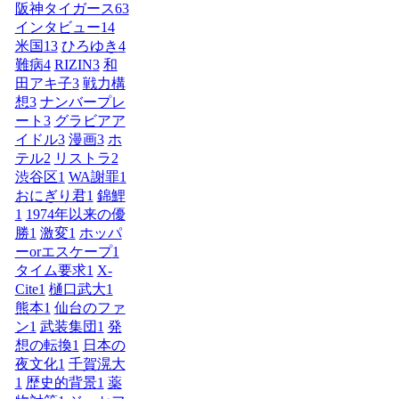
阪神タイガース
63
インタビュー
14
米国
13
ひろゆき
4
難病
4
RIZIN
3
和
田アキ子
3
戦力構
想
3
ナンバープレ
ート
3
グラビアア
イドル
3
漫画
3
ホ
テル
2
リストラ
2
渋谷区
1
WA謝罪
1
おにぎり君
1
錦鯉
1
1974年以来の優
勝
1
激変
1
ホッパ
ーorエスケープ
1
タイム要求
1
X-
Cite
1
樋口武大
1
熊本
1
仙台のファ
ン
1
武装集団
1
発
想の転換
1
日本の
夜文化
1
千賀滉大
1
歴史的背景
1
薬