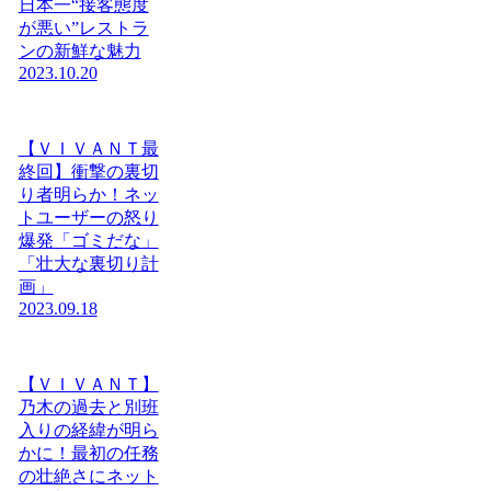
日本一“接客態度
が悪い”レストラ
ンの新鮮な魅力
2023.10.20
【ＶＩＶＡＮＴ最
終回】衝撃の裏切
り者明らか！ネッ
トユーザーの怒り
爆発「ゴミだな」
「壮大な裏切り計
画」
2023.09.18
【ＶＩＶＡＮＴ】
乃木の過去と別班
入りの経緯が明ら
かに！最初の任務
の壮絶さにネット