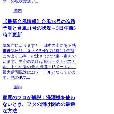
サーの現状渡邊ア...
国内
【最新台風情報】台風13号の進路
予測と台風11号の状況 – 5日午前5
時半更新
気象庁によりますと、日本の南にある熱
帯低気圧は、きょう5日午前3時に1時間
におよそ15キロの速さで北北東へ進んで
います。中心の気圧は1002ヘクトパスカ
ル、中心付近の最大風速は15メートル、
最大瞬間風速は23メートルとなっていま
す。熱帯低気...
国内
家電のプロが解説：洗濯機を使わ
ないとき、フタの開け閉めの最適
な方法