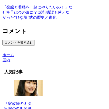
「発艦と着艦を一緒にやりたいの！」な
ぜ空母は今の形に？ 試行錯誤も使えな
かった“ひな壇”式の歴史と進化
コメント
コメントを書き込む
ホーム
国内
人気記事
「家政婦のミタ」
出演の忽那汐里、