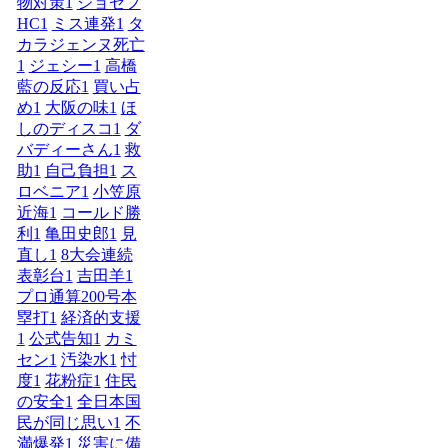
物対策
1
ジョセフ
HC
1
ミス連発
1
タ
カラジェンヌ死亡
1
ジェシー
1
高橋
藍の反応
1
買い占
め
1
大阪の味
1
ほ
しのディスコ
1
ダ
バディーさん
1
救
助
1
自己負担
1
ス
ロベニア
1
小笠原
近海
1
コールド勝
利
1
亀田史郎
1
見
直し
1
8大会連続
表彰台
1
吉田羊
1
プロ通算200号本
塁打
1
経済的支援
1
公式告知
1
カミ
セン
1
汚染水
1
忖
度
1
花粉症
1
住民
の安全
1
全日本国
民が同じ思い
1
不
満爆発
1
災害に備