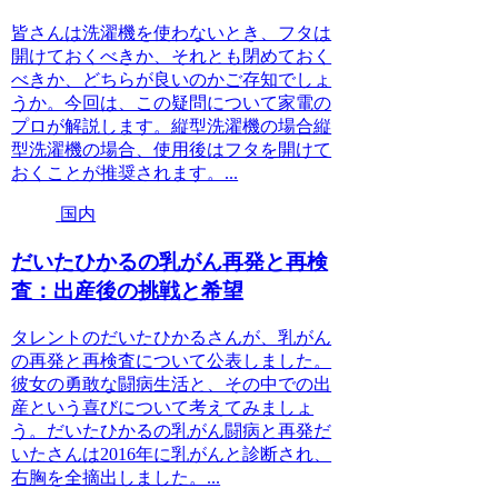
皆さんは洗濯機を使わないとき、フタは
開けておくべきか、それとも閉めておく
べきか、どちらが良いのかご存知でしょ
うか。今回は、この疑問について家電の
プロが解説します。縦型洗濯機の場合縦
型洗濯機の場合、使用後はフタを開けて
おくことが推奨されます。...
国内
だいたひかるの乳がん再発と再検
査：出産後の挑戦と希望
タレントのだいたひかるさんが、乳がん
の再発と再検査について公表しました。
彼女の勇敢な闘病生活と、その中での出
産という喜びについて考えてみましょ
う。だいたひかるの乳がん闘病と再発だ
いたさんは2016年に乳がんと診断され、
右胸を全摘出しました。...