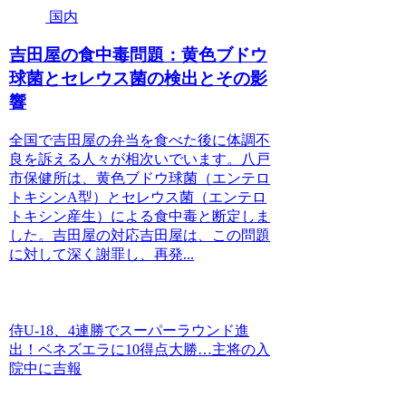
国内
吉田屋の食中毒問題：黄色ブドウ
球菌とセレウス菌の検出とその影
響
全国で吉田屋の弁当を食べた後に体調不
良を訴える人々が相次いでいます。八戸
市保健所は、黄色ブドウ球菌（エンテロ
トキシンA型）とセレウス菌（エンテロ
トキシン産生）による食中毒と断定しま
した。吉田屋の対応吉田屋は、この問題
に対して深く謝罪し、再発...
侍U-18、4連勝でスーパーラウンド進
出！ベネズエラに10得点大勝…主将の入
院中に吉報