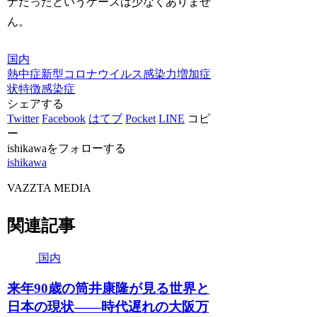
ナだったというケースは少なくありませ
ん。
国内
熱中症
新型コロナウイルス
感染力増加
症
状特徴
感染症
シェアする
Twitter
Facebook
はてブ
Pocket
LINE
コピ
ー
ishikawaをフォローする
ishikawa
VAZZTA MEDIA
関連記事
国内
来年90歳の筒井康隆が見る世界と
日本の現状――時代遅れの大阪万