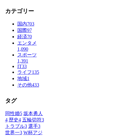
カテゴリー
国内
703
国際
97
経済
70
エンタメ
1,090
スポーツ
1,391
IT
33
ライフ
135
地域
1
その他
433
タグ
同性婚
5
坂本勇人
4
歴史
4
五輪切符
3
トラブル
3
選手
3
世界一
3
W杯アジ