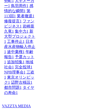
勢町
1
大手メーカ
ー
1
鳥羽周作
1
感
情的な瞬間
1
第
113回
1
業者撤退
1
修復提言
1
ファン
ビジネス
1
岩崎亜
久竜
1
集中力
1
新
大型プロジェクト
1
工事停止
1
日本
産水産物輸入停止
1
途中棄権
1
年齢
報告
1
予選カット
1
追加招集
1
地域
社会
1
完全投球
1
NPB理事会
1
三盗
1
東京オリンピッ
ク
1
辺野古移設
1
都市問題
1
タイヤ
の寿命
1
VAZZTA MEDIA