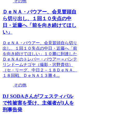
その他
ＤｅＮＡ・バウアー、会見冒頭自
ら切り出し、１回１０失点の中
日・近藤へ「前を向き続けてほし
い」
ＤｅＮＡ・バウアー、会見冒頭自ら切り
出し、１回１０失点の中日・近藤へ「前
を向き続けてほしい」１０勝に到達した
ＤｅＮＡのトレバー・バウアー＝バンテ
リンドームナゴヤ（撮影・沢野貴信）
（セ・リーグ、中日２－１８ＤｅＮＡ、
１８回戦、ＤｅＮＡ１３勝４...
その他
DJ SODAさんがフェスティバル
で性被害を受け、主催者が3人を
刑事告発