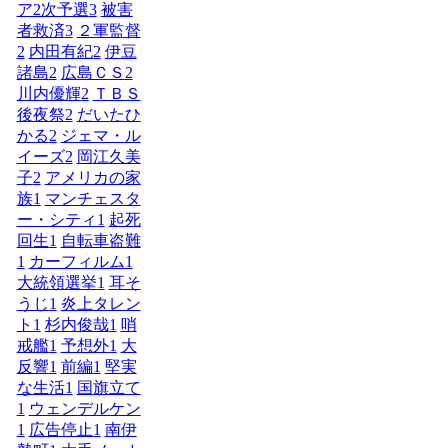
ア2次予選
3
被害
者救済
3
２軍監督
2
内田有紀
2
伊豆
諸島
2
広島ＣＳ
2
川内優輝
2
ＴＢＳ
後夜祭
2
だいたひ
かる
2
ジェマ・ル
イーズ
2
岡江久美
子
2
アメリカの家
族
1
マンチェスタ
ー・シティ
1
起死
回生
1
自転車盗難
1
カーフィルム
1
大統領選挙
1
耳そ
うじ
1
炎上タレン
ト
1
杉内俊哉
1
哨
戒艦
1
予想外
1
大
反響
1
前編
1
堅実
な生活
1
国旗立て
1
ウェンデルケン
1
広告停止
1
南伊