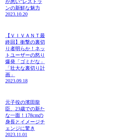
が悪い”レストラ
ンの新鮮な魅力
2023.10.20
【ＶＩＶＡＮＴ最
終回】衝撃の裏切
り者明らか！ネッ
トユーザーの怒り
爆発「ゴミだな」
「壮大な裏切り計
画」
2023.09.18
元子役の濱田龍
臣、23歳での新た
な一面！178cmの
身長とイメージチ
ェンジに驚き
2023.11.01