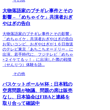
その他
大物落語家のブチギレ事件とその
影響 – 「めちゃイケ」共演者おぎ
やはぎの告白
大物落語家のブチギレ事件とその影響 -
「めちゃイケ」共演者おぎやはぎの告白
お笑いコンビ、おぎやはぎが１６日放送
のテレビ東京「あちこちオードリー」に
出演。若手時代に、フジテレビ「めちゃ
×２イケてるッ！」に出演した際の戦慄
（せんりつ）体験を語...
その他
バスケットボールW杯：日本戦の
空席問題が物議、問題の席は販売
なし、日本協会はFIBAと連絡を
取り合って確認中