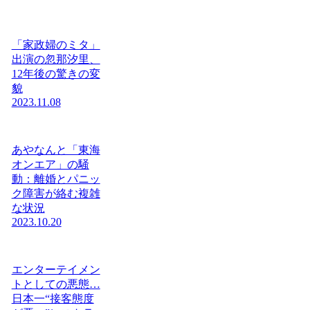
「家政婦のミタ」
出演の忽那汐里、
12年後の驚きの変
貌
2023.11.08
あやなんと「東海
オンエア」の騒
動：離婚とパニッ
ク障害が絡む複雑
な状況
2023.10.20
エンターテイメン
トとしての悪態…
日本一“接客態度