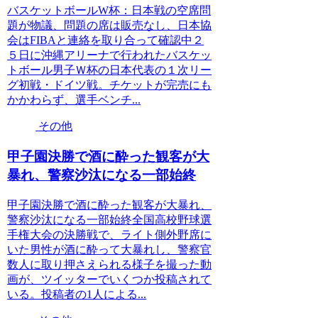
バスケットボールW杯：日本戦の空席問
題が物議、問題の席は販売なし、日本協
会はFIBAと連絡を取り合って確認中２
５日に沖縄アリーナで行われたバスケッ
トボール男子Ｗ杯の日本代表の１次リー
グ初戦・ドイツ戦。チケットが完売にも
かかわらず、選手ベンチ...
その他
甲子園決勝で酒に酔った観客が大
暴れ、警察沙汰になる一部始終
甲子園決勝で酒に酔った観客が大暴れ、
警察沙汰になる一部始終全国高校野球選
手権大会の決勝戦で、ライト側外野席に
いた男性が酒に酔って大暴れし、警察官
数人に取り押さえられる様子を撮った動
画が、ツイッターでいくつか投稿されて
いる。投稿者の1人による...