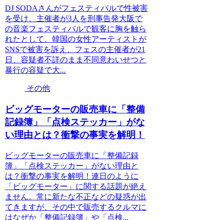
DJ SODAさんがフェスティバルで性被害
を受け、主催者が3人を刑事告発大阪で
の音楽フェスティバルで観客に胸を触ら
れたとして、韓国の女性アーティストが
SNSで被害を訴え、フェスの主催者が21
日、容疑者不詳のまま不同意わいせつと
暴行の容疑で大...
その他
ビッグモーターの販売車に「整備
記録簿」「点検ステッカー」がな
い理由とは？衝撃の事実を解明！
ビッグモーターの販売車に「整備記録
簿」「点検ステッカー」がない理由と
は？衝撃の事実を解明！連日のように
「ビッグモーター」に関する話題が絶え
ません。常に新たな不正などの疑惑が出
てきますが、その中で販売するクルマに
はなぜか「整備記録簿」や「点検...