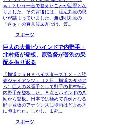
ぁ」という一言で答えたことが話題とな
りました。その背後には、渡辺九段の思
いが詰まっていました。渡辺明九段の
「さぁ」の真意渡辺九段は、質...
スポーツ
巨人の大量ビハインドで内野手・
北村拓が登板、原監督が苦渋の采
配を振り返る
「横浜ＤｅＮＡベイスターズ１３－４読
売ジャイアンツ」（２日、横浜スタジア
ム）巨人の８番手として野手の北村拓己
内野手が登板した。８点ビハインドの八
回から登板。日本では極めて異例となる
野手登板のアナウンスに場内はどよめき
に包まれた。しかし、１死...
スポーツ