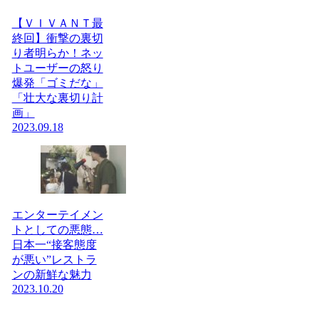
【ＶＩＶＡＮＴ最
終回】衝撃の裏切
り者明らか！ネッ
トユーザーの怒り
爆発「ゴミだな」
「壮大な裏切り計
画」
2023.09.18
エンターテイメン
トとしての悪態…
日本一“接客態度
が悪い”レストラ
ンの新鮮な魅力
2023.10.20