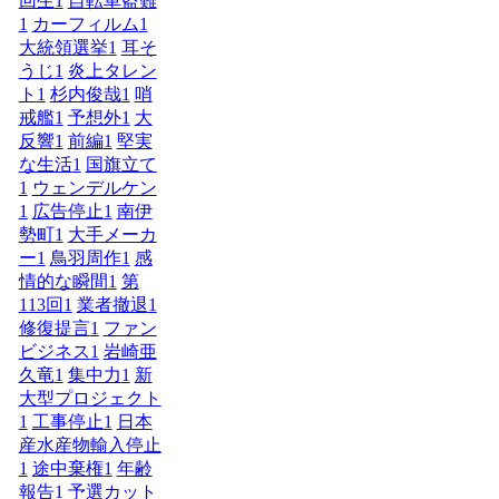
回生
1
自転車盗難
1
カーフィルム
1
大統領選挙
1
耳そ
うじ
1
炎上タレン
ト
1
杉内俊哉
1
哨
戒艦
1
予想外
1
大
反響
1
前編
1
堅実
な生活
1
国旗立て
1
ウェンデルケン
1
広告停止
1
南伊
勢町
1
大手メーカ
ー
1
鳥羽周作
1
感
情的な瞬間
1
第
113回
1
業者撤退
1
修復提言
1
ファン
ビジネス
1
岩崎亜
久竜
1
集中力
1
新
大型プロジェクト
1
工事停止
1
日本
産水産物輸入停止
1
途中棄権
1
年齢
報告
1
予選カット