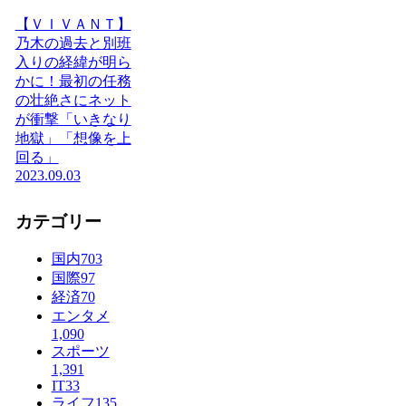
【ＶＩＶＡＮＴ】
乃木の過去と別班
入りの経緯が明ら
かに！最初の任務
の壮絶さにネット
が衝撃「いきなり
地獄」「想像を上
回る」
2023.09.03
カテゴリー
国内
703
国際
97
経済
70
エンタメ
1,090
スポーツ
1,391
IT
33
ライフ
135