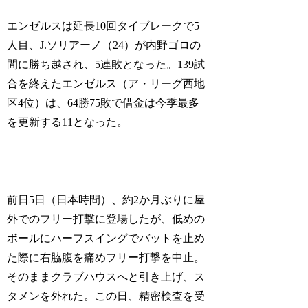
エンゼルスは延長10回タイブレークで5
人目、J.ソリアーノ（24）が内野ゴロの
間に勝ち越され、5連敗となった。139試
合を終えたエンゼルス（ア・リーグ西地
区4位）は、64勝75敗で借金は今季最多
を更新する11となった。
前日5日（日本時間）、約2か月ぶりに屋
外でのフリー打撃に登場したが、低めの
ボールにハーフスイングでバットを止め
た際に右脇腹を痛めフリー打撃を中止。
そのままクラブハウスへと引き上げ、ス
タメンを外れた。この日、精密検査を受