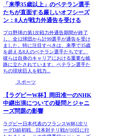
「来季35歳以上」のベテラン選手
たちが直面する厳しいオフシーズ
ン：8人が戦力外通告を受ける
プロ野球の第1次戦力外通告期間が終了
し、全12球団から計99選手が通告を受け
ました。特に注目すべきは、来季で35歳
を超える8人のベテラン選手たちです。
彼らは自身のキャリアにおける重要な岐
路に立たされています。ベテラン選手た
ちの現状巨人を戦力...
スポーツ
【ラグビーW杯】岡田准一のNHK
中継出演についての疑問とジャニ
ーズ問題の影響
ラグビー日本代表のフランスW杯1次リ
ーグD組初戦、日本対チリ戦が10日に行