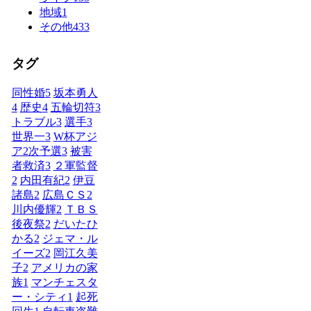
地域
1
その他
433
タグ
同性婚
5
坂本勇人
4
歴史
4
五輪切符
3
トラブル
3
選手
3
世界一
3
W杯アジ
ア2次予選
3
被害
者救済
3
２軍監督
2
内田有紀
2
伊豆
諸島
2
広島ＣＳ
2
川内優輝
2
ＴＢＳ
後夜祭
2
だいたひ
かる
2
ジェマ・ル
イーズ
2
岡江久美
子
2
アメリカの家
族
1
マンチェスタ
ー・シティ
1
起死