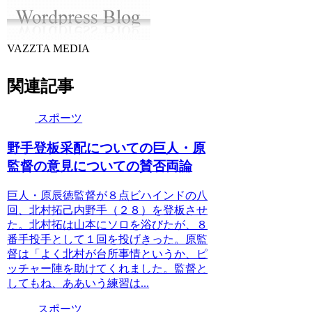
VAZZTA MEDIA
関連記事
スポーツ
野手登板采配についての巨人・原
監督の意見についての賛否両論
巨人・原辰徳監督が８点ビハインドの八
回、北村拓己内野手（２８）を登板させ
た。北村拓は山本にソロを浴びたが、８
番手投手として１回を投げきった。原監
督は「よく北村が台所事情というか、ピ
ッチャー陣を助けてくれました。監督と
してもね、ああいう練習は...
スポーツ