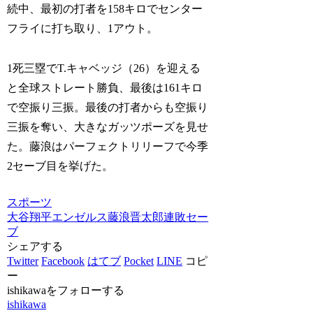
続中、最初の打者を158キロでセンター
フライに打ち取り、1アウト。
1死三塁でT.キャベッジ（26）を迎える
と全球ストレート勝負、最後は161キロ
で空振り三振。最後の打者からも空振り
三振を奪い、大きなガッツポーズを見せ
た。藤浪はパーフェクトリリーフで今季
2セーブ目を挙げた。
スポーツ
大谷翔平
エンゼルス
藤浪晋太郎
連敗
セー
ブ
シェアする
Twitter
Facebook
はてブ
Pocket
LINE
コピ
ー
ishikawaをフォローする
ishikawa