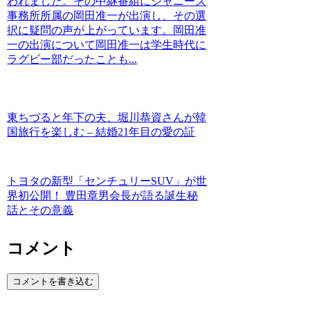
われました。その中継番組にジャニーズ
事務所所属の岡田准一が出演し、その選
択に疑問の声が上がっています。岡田准
一の出演について岡田准一は学生時代に
ラグビー部だったことも...
東ちづると年下の夫、堀川恭資さんが韓
国旅行を楽しむ – 結婚21年目の愛の証
トヨタの新型「センチュリーSUV」が世
界初公開！ 豊田章男会長が語る誕生秘
話とその意義
コメント
コメントを書き込む