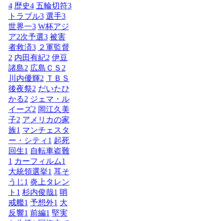
4
歴史
4
五輪切符
3
トラブル
3
選手
3
世界一
3
W杯アジ
ア2次予選
3
被害
者救済
3
２軍監督
2
内田有紀
2
伊豆
諸島
2
広島ＣＳ
2
川内優輝
2
ＴＢＳ
後夜祭
2
だいたひ
かる
2
ジェマ・ル
イーズ
2
岡江久美
子
2
アメリカの家
族
1
マンチェスタ
ー・シティ
1
起死
回生
1
自転車盗難
1
カーフィルム
1
大統領選挙
1
耳そ
うじ
1
炎上タレン
ト
1
杉内俊哉
1
哨
戒艦
1
予想外
1
大
反響
1
前編
1
堅実