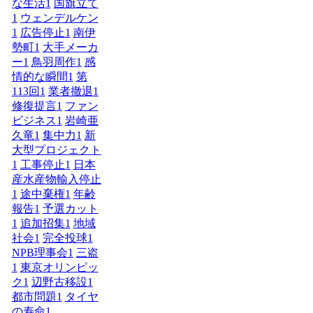
な生活
1
国旗立て
1
ウェンデルケン
1
広告停止
1
南伊
勢町
1
大手メーカ
ー
1
鳥羽周作
1
感
情的な瞬間
1
第
113回
1
業者撤退
1
修復提言
1
ファン
ビジネス
1
岩崎亜
久竜
1
集中力
1
新
大型プロジェクト
1
工事停止
1
日本
産水産物輸入停止
1
途中棄権
1
年齢
報告
1
予選カット
1
追加招集
1
地域
社会
1
完全投球
1
NPB理事会
1
三盗
1
東京オリンピッ
ク
1
辺野古移設
1
都市問題
1
タイヤ
の寿命
1