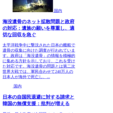
国内
海没遺骨のネット拡散問題と政府
の対応：遺族の願いを尊重し、適
切な回収を急ぐ
太平洋戦争中に撃沈された日本の艦船で
遺骨の収集に向けた調査が行われていま
す。政府は「海没遺骨」の情報を積極的
に集める方針を示しており、これを受け
た対応です。海没遺骨の問題とは第二次
世界大戦では、軍民合わせて240万人の
日本人が海外で死亡し、...
国内
日本の自国民退避に対する請求と
韓国の無償支援：批判が増える