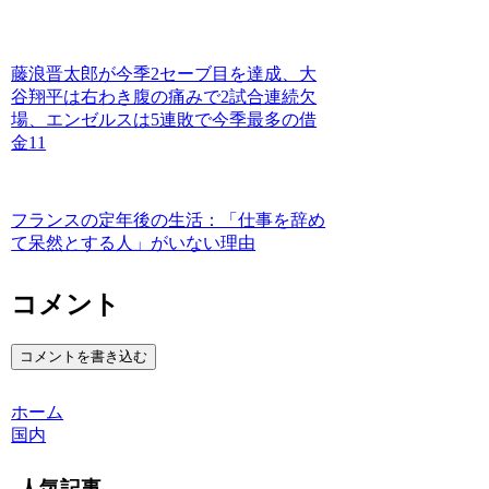
藤浪晋太郎が今季2セーブ目を達成、大
谷翔平は右わき腹の痛みで2試合連続欠
場、エンゼルスは5連敗で今季最多の借
金11
フランスの定年後の生活：「仕事を辞め
て呆然とする人」がいない理由
コメント
コメントを書き込む
ホーム
国内
人気記事