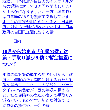
最近、日本政府が自国民のイスラエルか
らの退避に対して３万円を請求したこと
が明らかになりました。一方、韓国政府
は自国民の退避を無償で支援していま
す。この事実が明らかになると、日本政
府に対する批判が相次いでいます。日本
政府の自国民退避に対する請...
国内
10月から始まる「年収の壁」対
策：手取り減少を防ぐ暫定措置に
ついて
年収の壁対策の概要今年の10月から、政
府は「年収の壁」問題に対する新たな対
策を開始しました。この問題は、パート
タイムの労働者が一定の年収を超える
と、社会保険料の負担が増えて手取りが
減るというものです。新たな対策では、
助成金の提供や、一定の条...