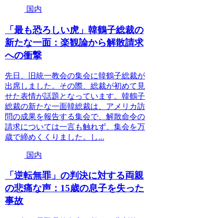
国内
「最も恐ろしい虎」韓鶴子総裁の
新たな一面：楽観論から解散請求
への衝撃
先日、旧統一教会の集会に韓鶴子総裁が
出席しました。その際、総裁が初めて見
せた表情が話題となっています。韓鶴子
総裁の新たな一面韓総裁は、アメリカ訪
問の成果を報告する集会で、解散命令の
請求については一言も触れず、集会を万
歳で締めくくりました。し...
国内
「逆転無罪」の判決に対する両親
の悲痛な声：15歳の息子を失った
事故