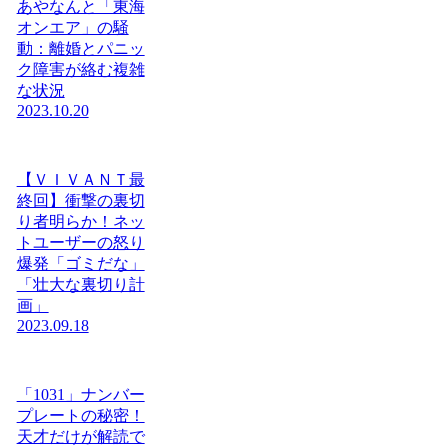
あやなんと「東海
オンエア」の騒
動：離婚とパニッ
ク障害が絡む複雑
な状況
2023.10.20
【ＶＩＶＡＮＴ最
終回】衝撃の裏切
り者明らか！ネッ
トユーザーの怒り
爆発「ゴミだな」
「壮大な裏切り計
画」
2023.09.18
「1031」ナンバー
プレートの秘密！
天才だけが解読で