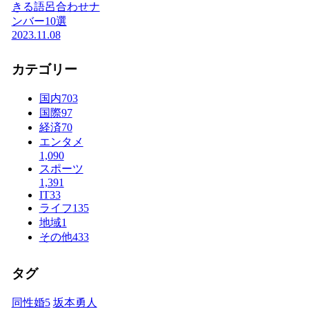
きる語呂合わせナ
ンバー10選
2023.11.08
カテゴリー
国内
703
国際
97
経済
70
エンタメ
1,090
スポーツ
1,391
IT
33
ライフ
135
地域
1
その他
433
タグ
同性婚
5
坂本勇人