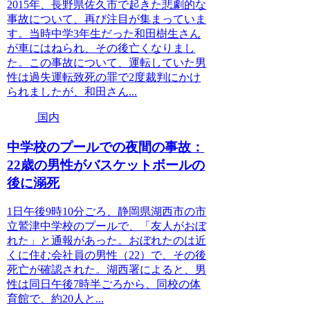
2015年、長野県佐久市で起きた悲劇的な
事故について、再び注目が集まっていま
す。当時中学3年生だった和田樹生さん
が車にはねられ、その後亡くなりまし
た。この事故について、運転していた男
性は過失運転致死の罪で2度裁判にかけ
られましたが、和田さん...
国内
中学校のプールでの夜間の事故：
22歳の男性がバスケットボールの
後に溺死
1日午後9時10分ごろ、静岡県湖西市の市
立鷲津中学校のプールで、「友人がおぼ
れた」と通報があった。おぼれたのは近
くに住む会社員の男性（22）で、その後
死亡が確認された。湖西署によると、男
性は同日午後7時半ごろから、同校の体
育館で、約20人と...