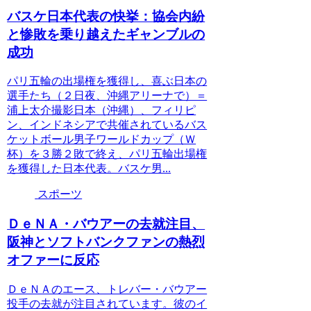
バスケ日本代表の快挙：協会内紛
と惨敗を乗り越えたギャンブルの
成功
パリ五輪の出場権を獲得し、喜ぶ日本の
選手たち（２日夜、沖縄アリーナで）＝
浦上太介撮影日本（沖縄）、フィリピ
ン、インドネシアで共催されているバス
ケットボール男子ワールドカップ（Ｗ
杯）を３勝２敗で終え、パリ五輪出場権
を獲得した日本代表。バスケ男...
スポーツ
ＤｅＮＡ・バウアーの去就注目、
阪神とソフトバンクファンの熱烈
オファーに反応
ＤｅＮＡのエース、トレバー・バウアー
投手の去就が注目されています。彼のイ