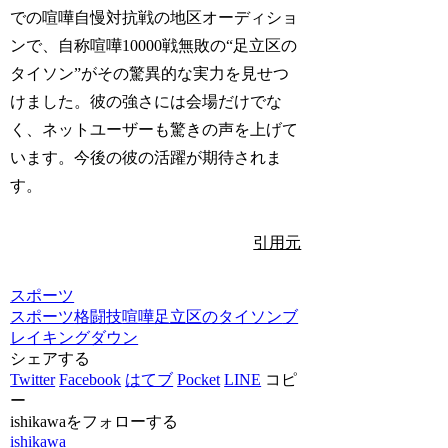
での喧嘩自慢対抗戦の地区オーディショ
ンで、自称喧嘩10000戦無敗の“足立区の
タイソン”がその驚異的な実力を見せつ
けました。彼の強さには会場だけでな
く、ネットユーザーも驚きの声を上げて
います。今後の彼の活躍が期待されま
す。
引用元
スポーツ
スポーツ
格闘技
喧嘩
足立区のタイソン
ブ
レイキングダウン
シェアする
Twitter
Facebook
はてブ
Pocket
LINE
コピ
ー
ishikawaをフォローする
ishikawa