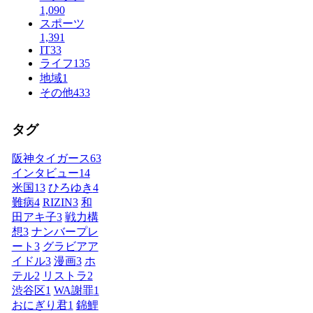
1,090
スポーツ
1,391
IT
33
ライフ
135
地域
1
その他
433
タグ
阪神タイガース
63
インタビュー
14
米国
13
ひろゆき
4
難病
4
RIZIN
3
和
田アキ子
3
戦力構
想
3
ナンバープレ
ート
3
グラビアア
イドル
3
漫画
3
ホ
テル
2
リストラ
2
渋谷区
1
WA謝罪
1
おにぎり君
1
錦鯉