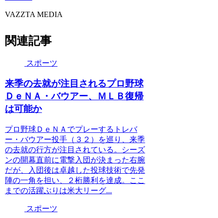
VAZZTA MEDIA
関連記事
スポーツ
来季の去就が注目されるプロ野球
ＤｅＮＡ・バウアー、ＭＬＢ復帰
は可能か
プロ野球ＤｅＮＡでプレーするトレバ
ー・バウアー投手（３２）を巡り、来季
の去就の行方が注目されている。シーズ
ンの開幕直前に電撃入団が決まった右腕
だが、入団後は卓越した投球技術で先発
陣の一角を担い、２桁勝利を達成。ここ
までの活躍ぶりは米大リーグ...
スポーツ