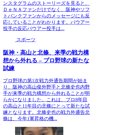
ンスタグラムのストーリーズを見ると、
ＤｅＮＡファンだけでなく、阪神やソフ
トバンクファンからのメッセージにも反
応していることがわかります。バウアー
投手の反応バウアー投手は...
スポーツ
阪神・高山と北條、来季の戦力構
想から外れる – プロ野球の新たな
試練
プロ野球の第1次戦力外通告期間が始ま
り、阪神の高山俊外野手と北條史也内野
手が来季の戦力構想から外れることが明
らかになりました。これは、プロ8年目
の高山と11年目の北條にとって新たな試
練となります。北條史也の戦力外通告北
條は、今年1軍昇格の機...