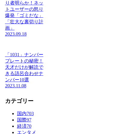
り者明らか！ネッ
トユーザーの怒り
爆発「ゴミだな」
「壮大な裏切り計
画」
2023.09.18
「1031」ナンバー
プレートの秘密！
天才だけが解読で
きる語呂合わせナ
ンバー10選
2023.11.08
カテゴリー
国内
703
国際
97
経済
70
エンタメ