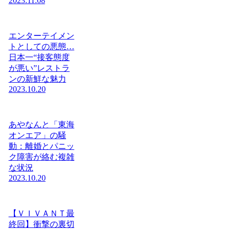
2023.11.08
エンターテイメン
トとしての悪態…
日本一“接客態度
が悪い”レストラ
ンの新鮮な魅力
2023.10.20
あやなんと「東海
オンエア」の騒
動：離婚とパニッ
ク障害が絡む複雑
な状況
2023.10.20
【ＶＩＶＡＮＴ最
終回】衝撃の裏切