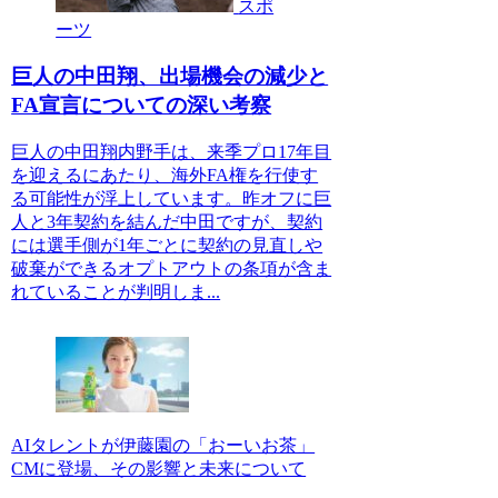
スポ
ーツ
巨人の中田翔、出場機会の減少と
FA宣言についての深い考察
巨人の中田翔内野手は、来季プロ17年目
を迎えるにあたり、海外FA権を行使す
る可能性が浮上しています。昨オフに巨
人と3年契約を結んだ中田ですが、契約
には選手側が1年ごとに契約の見直しや
破棄ができるオプトアウトの条項が含ま
れていることが判明しま...
AIタレントが伊藤園の「おーいお茶」
CMに登場、その影響と未来について