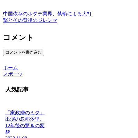
中国依存のホタテ業界、禁輸による大打
撃とその背後のジレンマ
コメント
コメントを書き込む
ホーム
スポーツ
人気記事
「家政婦のミタ」
出演の忽那汐里、
12年後の驚きの変
貌