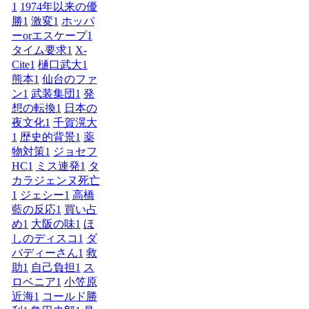
1
1974年以来の優
勝
1
激変
1
ホッパ
ーorエスケープ
1
タイム要求
1
X-
Cite
1
樋口武大
1
熊本
1
仙台のファ
ン
1
武装集団
1
発
想の転換
1
日本の
夜文化
1
千賀滉大
1
歴史的背景
1
薬
物対策
1
ジョセフ
HC
1
ミス連発
1
タ
カラジェンヌ死亡
1
ジェシー
1
高橋
藍の反応
1
買い占
め
1
大阪の味
1
ほ
しのディスコ
1
ダ
バディーさん
1
救
助
1
自己負担
1
ス
ロベニア
1
小笠原
近海
1
コールド勝