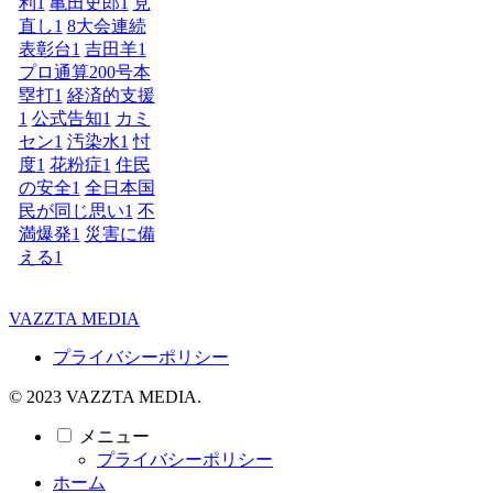
利
1
亀田史郎
1
見
直し
1
8大会連続
表彰台
1
吉田羊
1
プロ通算200号本
塁打
1
経済的支援
1
公式告知
1
カミ
セン
1
汚染水
1
忖
度
1
花粉症
1
住民
の安全
1
全日本国
民が同じ思い
1
不
満爆発
1
災害に備
える
1
VAZZTA MEDIA
プライバシーポリシー
© 2023 VAZZTA MEDIA.
メニュー
プライバシーポリシー
ホーム