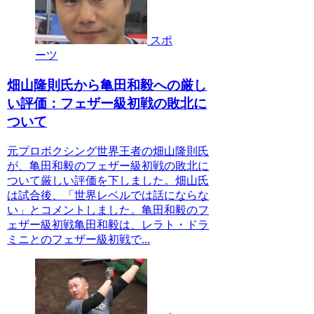
スポ
ーツ
畑山隆則氏から亀田和毅への厳し
い評価：フェザー級初戦の敗北に
ついて
元プロボクシング世界王者の畑山隆則氏
が、亀田和毅のフェザー級初戦の敗北に
ついて厳しい評価を下しました。畑山氏
は試合後、「世界レベルでは話にならな
い」とコメントしました。亀田和毅のフ
ェザー級初戦亀田和毅は、レラト・ドラ
ミニとのフェザー級初戦で...