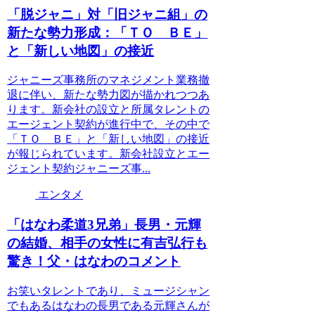
「脱ジャニ」対「旧ジャニ組」の
新たな勢力形成：「ＴＯ ＢＥ」
と「新しい地図」の接近
ジャニーズ事務所のマネジメント業務撤
退に伴い、新たな勢力図が描かれつつあ
ります。新会社の設立と所属タレントの
エージェント契約が進行中で、その中で
「ＴＯ ＢＥ」と「新しい地図」の接近
が報じられています。新会社設立とエー
ジェント契約ジャニーズ事...
エンタメ
「はなわ柔道3兄弟」長男・元輝
の結婚、相手の女性に有吉弘行も
驚き！父・はなわのコメント
お笑いタレントであり、ミュージシャン
でもあるはなわの長男である元輝さんが