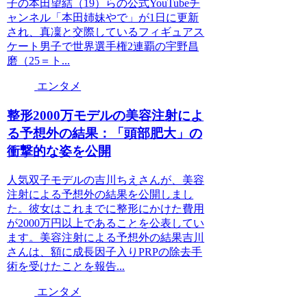
子の本田望結（19）らの公式YouTubeチ
ャンネル「本田姉妹やで」が1日に更新
され、真凜と交際しているフィギュアス
ケート男子で世界選手権2連覇の宇野昌
磨（25＝ト...
エンタメ
整形2000万モデルの美容注射によ
る予想外の結果：「頭部肥大」の
衝撃的な姿を公開
人気双子モデルの吉川ちえさんが、美容
注射による予想外の結果を公開しまし
た。彼女はこれまでに整形にかけた費用
が2000万円以上であることを公表してい
ます。美容注射による予想外の結果吉川
さんは、額に成長因子入りPRPの除去手
術を受けたことを報告...
エンタメ