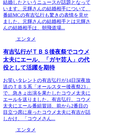
結婚したというニュースが話題となって
います。元輝さんの結婚相手について、
番組MCの有吉弘行も驚きの表情を見せ
ました。元輝さんの結婚相手とは元輝さ
んの結婚相手は、朝飛道場...
エンタメ
有吉弘行がＴＢＳ後夜祭でコウメ
太夫にエール、「ガヤ芸人」の代
役として活躍を期待
お笑いタレントの有吉弘行が14日深夜放
送のＴＢＳ系「オールスター後夜祭23」
で、急きょ出演を果たしたコウメ太夫に
エールを送りました。有吉弘行、コウメ
太夫にエール番組冒頭、前から2番目の
目立つ席に座ったコウメ太夫に有吉が話
しかけ、「コウメさん...
エンタメ