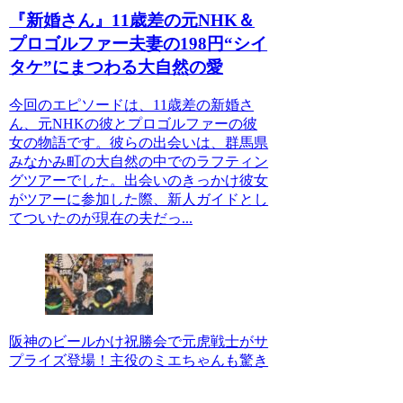
『新婚さん』11歳差の元NHK＆
プロゴルファー夫妻の198円“シイ
タケ”にまつわる大自然の愛
今回のエピソードは、11歳差の新婚さ
ん、元NHKの彼とプロゴルファーの彼
女の物語です。彼らの出会いは、群馬県
みなかみ町の大自然の中でのラフティン
グツアーでした。出会いのきっかけ彼女
がツアーに参加した際、新人ガイドとし
てついたのが現在の夫だっ...
阪神のビールかけ祝勝会で元虎戦士がサ
プライズ登場！主役のミエちゃんも驚き