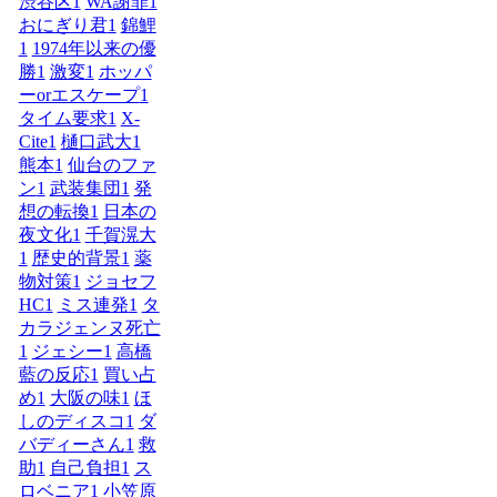
渋谷区
1
WA謝罪
1
おにぎり君
1
錦鯉
1
1974年以来の優
勝
1
激変
1
ホッパ
ーorエスケープ
1
タイム要求
1
X-
Cite
1
樋口武大
1
熊本
1
仙台のファ
ン
1
武装集団
1
発
想の転換
1
日本の
夜文化
1
千賀滉大
1
歴史的背景
1
薬
物対策
1
ジョセフ
HC
1
ミス連発
1
タ
カラジェンヌ死亡
1
ジェシー
1
高橋
藍の反応
1
買い占
め
1
大阪の味
1
ほ
しのディスコ
1
ダ
バディーさん
1
救
助
1
自己負担
1
ス
ロベニア
1
小笠原