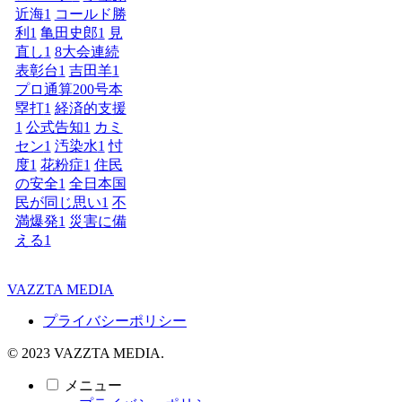
近海
1
コールド勝
利
1
亀田史郎
1
見
直し
1
8大会連続
表彰台
1
吉田羊
1
プロ通算200号本
塁打
1
経済的支援
1
公式告知
1
カミ
セン
1
汚染水
1
忖
度
1
花粉症
1
住民
の安全
1
全日本国
民が同じ思い
1
不
満爆発
1
災害に備
える
1
VAZZTA MEDIA
プライバシーポリシー
© 2023 VAZZTA MEDIA.
メニュー