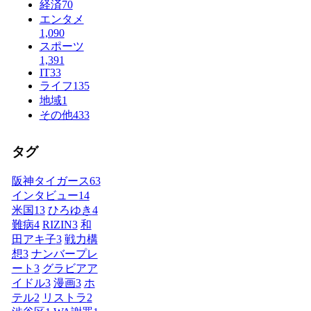
経済
70
エンタメ
1,090
スポーツ
1,391
IT
33
ライフ
135
地域
1
その他
433
タグ
阪神タイガース
63
インタビュー
14
米国
13
ひろゆき
4
難病
4
RIZIN
3
和
田アキ子
3
戦力構
想
3
ナンバープレ
ート
3
グラビアア
イドル
3
漫画
3
ホ
テル
2
リストラ
2