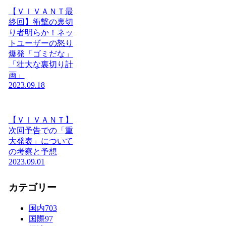
【ＶＩＶＡＮＴ最
終回】衝撃の裏切
り者明らか！ネッ
トユーザーの怒り
爆発「ゴミだな」
「壮大な裏切り計
画」
2023.09.18
【ＶＩＶＡＮＴ】
次回予告での「重
大発表」について
の考察と予想
2023.09.01
カテゴリー
国内
703
国際
97