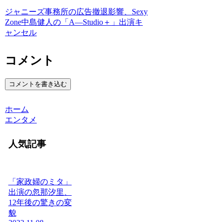
ジャニーズ事務所の広告撤退影響、Sexy
Zone中島健人の「A―Studio＋」出演キ
ャンセル
コメント
コメントを書き込む
ホーム
エンタメ
人気記事
「家政婦のミタ」
出演の忽那汐里、
12年後の驚きの変
貌