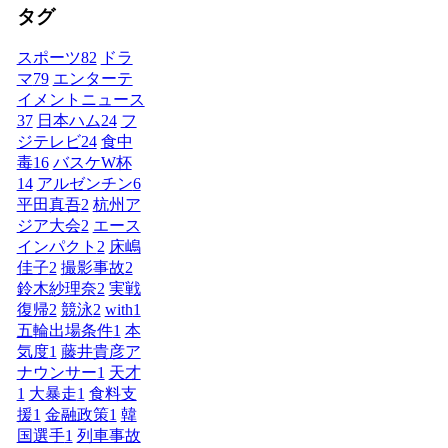
タグ
スポーツ
82
ドラ
マ
79
エンターテ
イメントニュース
37
日本ハム
24
フ
ジテレビ
24
食中
毒
16
バスケW杯
14
アルゼンチン
6
平田真吾
2
杭州ア
ジア大会
2
エース
インパクト
2
床嶋
佳子
2
撮影事故
2
鈴木紗理奈
2
実戦
復帰
2
競泳
2
with
1
五輪出場条件
1
本
気度
1
藤井貴彦ア
ナウンサー
1
天才
1
大暴走
1
食料支
援
1
金融政策
1
韓
国選手
1
列車事故