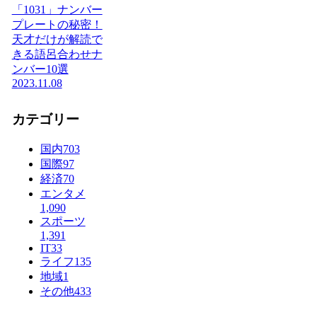
「1031」ナンバー
プレートの秘密！
天才だけが解読で
きる語呂合わせナ
ンバー10選
2023.11.08
カテゴリー
国内
703
国際
97
経済
70
エンタメ
1,090
スポーツ
1,391
IT
33
ライフ
135
地域
1
その他
433