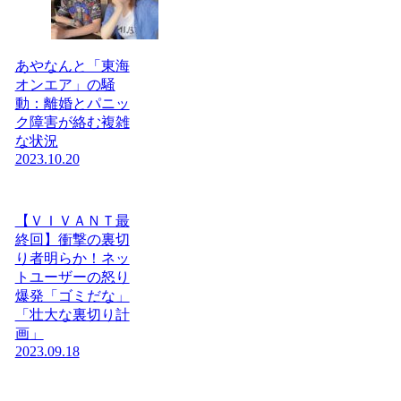
あやなんと「東海
オンエア」の騒
動：離婚とパニッ
ク障害が絡む複雑
な状況
2023.10.20
【ＶＩＶＡＮＴ最
終回】衝撃の裏切
り者明らか！ネッ
トユーザーの怒り
爆発「ゴミだな」
「壮大な裏切り計
画」
2023.09.18