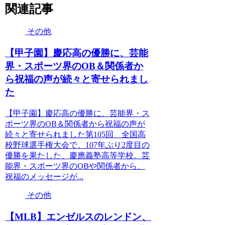
関連記事
その他
【甲子園】慶応高の優勝に、芸能
界・スポーツ界のOB＆関係者か
ら祝福の声が続々と寄せられまし
た
【甲子園】慶応高の優勝に、芸能界・ス
ポーツ界のOB＆関係者から祝福の声が
続々と寄せられました第105回 全国高
校野球選手権大会で、107年ぶり2度目の
優勝を果たした、慶應義塾高等学校。芸
能界・スポーツ界のOBや関係者から、
祝福のメッセージが...
その他
【MLB】エンゼルスのレンドン、