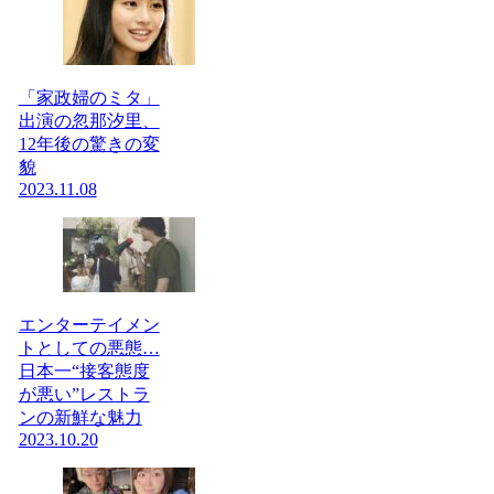
「家政婦のミタ」
出演の忽那汐里、
12年後の驚きの変
貌
2023.11.08
エンターテイメン
トとしての悪態…
日本一“接客態度
が悪い”レストラ
ンの新鮮な魅力
2023.10.20