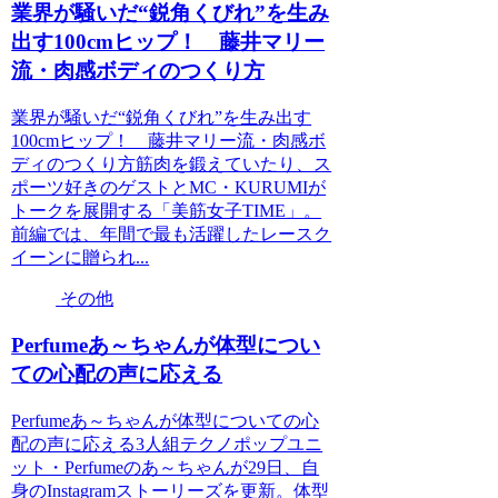
業界が騒いだ“鋭角くびれ”を生み
出す100cmヒップ！ 藤井マリー
流・肉感ボディのつくり方
業界が騒いだ“鋭角くびれ”を生み出す
100cmヒップ！ 藤井マリー流・肉感ボ
ディのつくり方筋肉を鍛えていたり、ス
ポーツ好きのゲストとMC・KURUMIが
トークを展開する「美筋女子TIME」。
前編では、年間で最も活躍したレースク
イーンに贈られ...
その他
Perfumeあ～ちゃんが体型につい
ての心配の声に応える
Perfumeあ～ちゃんが体型についての心
配の声に応える3人組テクノポップユニ
ット・Perfumeのあ～ちゃんが29日、自
身のInstagramストーリーズを更新。体型