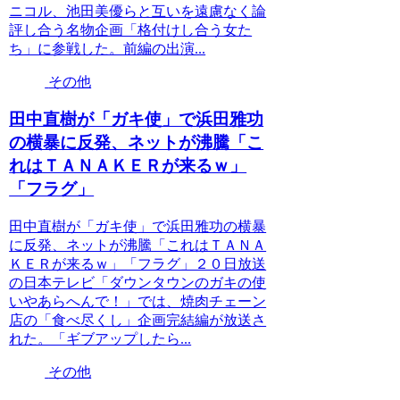
ニコル、池田美優らと互いを遠慮なく論
評し合う名物企画「格付けし合う女た
ち」に参戦した。前編の出演...
その他
田中直樹が「ガキ使」で浜田雅功
の横暴に反発、ネットが沸騰「こ
れはＴＡＮＡＫＥＲが来るｗ」
「フラグ」
田中直樹が「ガキ使」で浜田雅功の横暴
に反発、ネットが沸騰「これはＴＡＮＡ
ＫＥＲが来るｗ」「フラグ」２０日放送
の日本テレビ「ダウンタウンのガキの使
いやあらへんで！」では、焼肉チェーン
店の「食べ尽くし」企画完結編が放送さ
れた。「ギブアップしたら...
その他