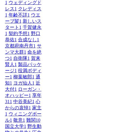
1
ウェディングド
レス
1
クレディス
1
年齢不詳
1
ウエ
ーブ髪
1
新しいス
タート
1
千賀健永
1
契約予想
1
野口
恭佑
1
合成なし
1
京都府南丹市
1
サ
ンマ大群
1
命を絶
つ
1
自衛隊
1
賀来
賢人
1
製品パッケ
ージ
1
役満ボディ
ー
1
柳葉敏郎
1
通
知
1
ヨガ仙人
1
近
大付
1
ローガン・
オハッピー
1
享年
31
1
中谷美紀
1
心
からの哀悼
1
家主
1
ウィニングボー
ル
1
敬意
1
難関10
国立大学
1
野生動