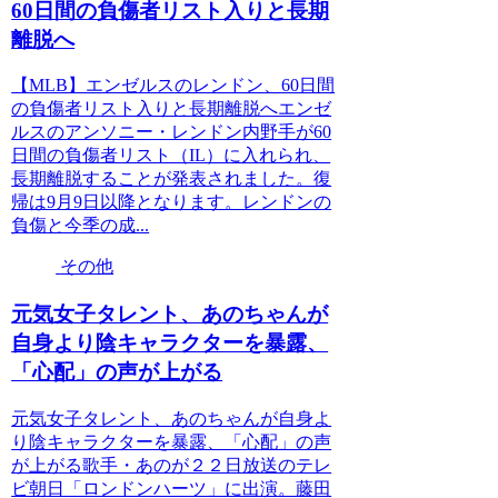
60日間の負傷者リスト入りと長期
離脱へ
【MLB】エンゼルスのレンドン、60日間
の負傷者リスト入りと長期離脱へエンゼ
ルスのアンソニー・レンドン内野手が60
日間の負傷者リスト（IL）に入れられ、
長期離脱することが発表されました。復
帰は9月9日以降となります。レンドンの
負傷と今季の成...
その他
元気女子タレント、あのちゃんが
自身より陰キャラクターを暴露、
「心配」の声が上がる
元気女子タレント、あのちゃんが自身よ
り陰キャラクターを暴露、「心配」の声
が上がる歌手・あのが２２日放送のテレ
ビ朝日「ロンドンハーツ」に出演。藤田