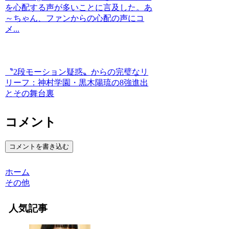
を心配する声が多いことに言及した。あ
～ちゃん、ファンからの心配の声にコ
メ...
〝2段モーション疑惑〟からの完璧なリ
リーフ：神村学園・黒木陽琉の8強進出
とその舞台裏
コメント
コメントを書き込む
ホーム
その他
人気記事