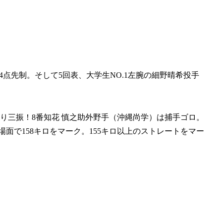
4点先制。そして5回表、大学生NO.1左腕の細野晴希投手
振り三振！8番知花 慎之助外野手（沖縄尚学）は捕手ゴロ。
場面で158キロをマーク。155キロ以上のストレートをマー