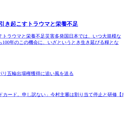
引き起こすトラウマと栄養不足
すトラウマと栄養不足災害多発国日本では、いつ大規模な
100年のこの機会に、いざというとき生き延びる糧とな
パリ五輪出場権獲得に追い風を送る
ッドカード。申し訳ない」今村主審は割り当て停止と研修【J