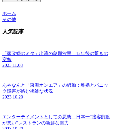
ホーム
その他
人気記事
「家政婦のミタ」出演の忽那汐里、12年後の驚きの
変貌
2023.11.08
あやなんと「東海オンエア」の騒動：離婚とパニッ
ク障害が絡む複雑な状況
2023.10.20
エンターテイメントとしての悪態…日本一“接客態度
が悪い”レストランの新鮮な魅力
2023.10.20