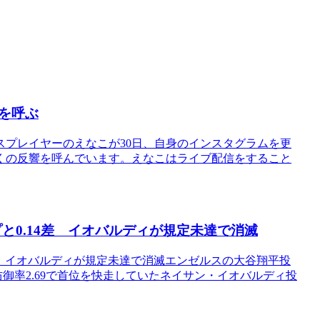
を呼ぶ
プレイヤーのえなこが30日、自身のインスタグラムを更
くの反響を呼んでいます。えなこはライブ配信をすること
と0.14差 イオバルディが規定未達で消滅
差 イオバルディが規定未達で消滅エンゼルスの大谷翔平投
防御率2.69で首位を快走していたネイサン・イオバルディ投