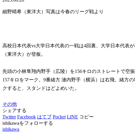
細野晴希（東洋大）写真は今春のリーグ戦より
高校日本代表vs大学日本代表の一戦は4回裏、大学日本代表が
（東洋大）が登板。
先頭の小林隼翔内野手（広陵）を156キロのストレートで空
157キロをマーク。9番緒方 漣内野手（横浜）は右飛。緒方の
クすると、スタンドはどよめいた。
その他
シェアする
Twitter
Facebook
はてブ
Pocket
LINE
コピー
ishikawaをフォローする
ishikawa