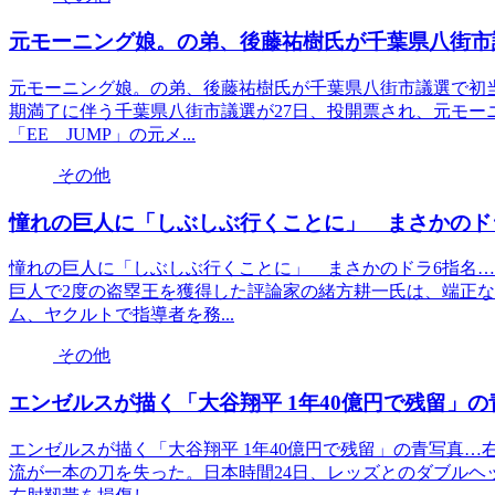
元モーニング娘。の弟、後藤祐樹氏が千葉県八街市
元モーニング娘。の弟、後藤祐樹氏が千葉県八街市議選で初
期満了に伴う千葉県八街市議選が27日、投開票され、元モー
「EE JUMP」の元メ...
その他
憧れの巨人に「しぶしぶ行くことに」 まさかのドラ
憧れの巨人に「しぶしぶ行くことに」 まさかのドラ6指名…
巨人で2度の盗塁王を獲得した評論家の緒方耕一氏は、端正
ム、ヤクルトで指導者を務...
その他
エンゼルスが描く「大谷翔平 1年40億円で残留」
エンゼルスが描く「大谷翔平 1年40億円で残留」の青写真
流が一本の刀を失った。日本時間24日、レッズとのダブルヘ