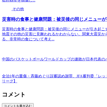
右肘靱帯を損傷し...
その他
災害時の食事と健康問題：被災後の同じメニューが
災害時の食事と健康問題：被災後の同じメニューが引き起こ
地震その他の災害に見舞われるかわからない。関東大震災から
る、非常時の食について考え...
中国のバスケットボールワールドカップの連敗が日本代表の
全治1年の重傷・斉藤めぐり誤審認め謝罪、JFA審判委「レ
リーグ】
コメント
コメントを書き込む