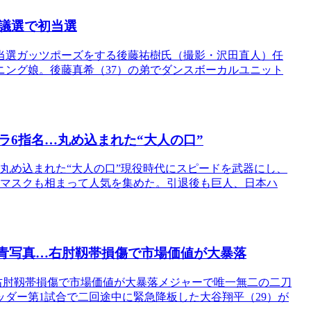
議選で初当選
当選ガッツポーズをする後藤祐樹氏（撮影・沢田直人）任
ニング娘。後藤真希（37）の弟でダンスボーカルユニット
6指名…丸め込まれた“大人の口”
丸め込まれた“大人の口”現役時代にスピードを武器にし、
なマスクも相まって人気を集めた。引退後も巨人、日本ハ
の青写真…右肘靱帯損傷で市場価値が大暴落
…右肘靱帯損傷で市場価値が大暴落メジャーで唯一無二の二刀
ッダー第1試合で二回途中に緊急降板した大谷翔平（29）が