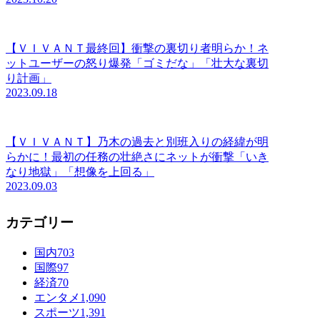
【ＶＩＶＡＮＴ最終回】衝撃の裏切り者明らか！ネ
ットユーザーの怒り爆発「ゴミだな」「壮大な裏切
り計画」
2023.09.18
【ＶＩＶＡＮＴ】乃木の過去と別班入りの経緯が明
らかに！最初の任務の壮絶さにネットが衝撃「いき
なり地獄」「想像を上回る」
2023.09.03
カテゴリー
国内
703
国際
97
経済
70
エンタメ
1,090
スポーツ
1,391