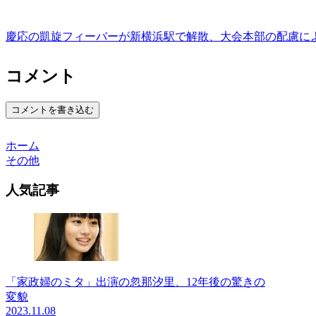
慶応の凱旋フィーバーが新横浜駅で解散、大会本部の配慮に
コメント
コメントを書き込む
ホーム
その他
人気記事
「家政婦のミタ」出演の忽那汐里、12年後の驚きの
変貌
2023.11.08