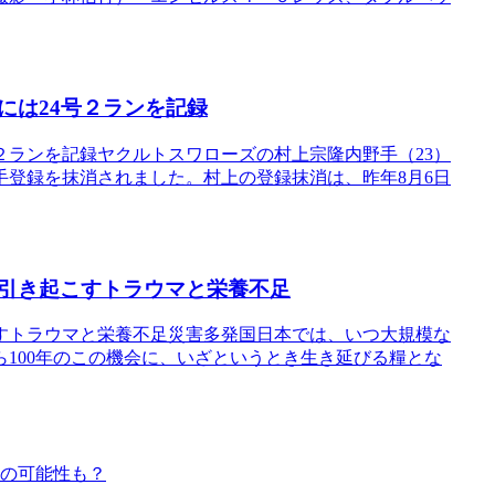
には24号２ランを記録
２ランを記録ヤクルトスワローズの村上宗隆内野手（23）
選手登録を抹消されました。村上の登録抹消は、昨年8月6日
引き起こすトラウマと栄養不足
すトラウマと栄養不足災害多発国日本では、いつ大規模な
100年のこの機会に、いざというとき生き延びる糧とな
風の可能性も？