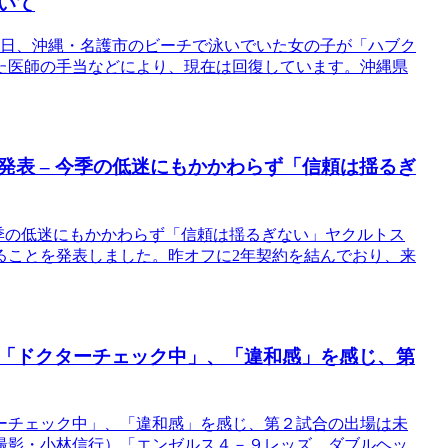
いて
1日、沖縄・名護市のビーチで泳いでいた女の子が「ハブク
た医師の手当などにより、現在は回復しています。沖縄県
表 – 今季の低迷にもかかわらず「信頼は揺るぎ
今季の低迷にもかかわらず「信頼は揺るぎない」ヤクルトス
執ることを発表しました。昨オフに2年契約を結んでおり、来
「ドクターチェック中」、「違和感」を感じ、第
ーチェック中」、「違和感」を感じ、第２試合の出場は未
撮影・小林信行）「エンゼルス４－９レッズ、ダブルヘッ