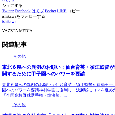
その他
シェアする
Twitter
Facebook
はてブ
Pocket
LINE
コピー
ishikawaをフォローする
ishikawa
VAZZTA MEDIA
関連記事
その他
東北６県への異例のお願い：仙台育英・須江監督が
開するために甲子園へのパワーを要請
東北６県への異例のお願い：仙台育英・須江監督が連覇王手
園へのパワーを要請神村学園に勝利し、決勝戦にコマを進め
「全国高校野球選手権・準決勝、...
その他