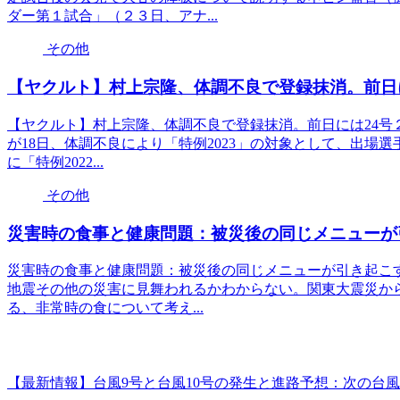
ダー第１試合」（２３日、アナ...
その他
【ヤクルト】村上宗隆、体調不良で登録抹消。前日
【ヤクルト】村上宗隆、体調不良で登録抹消。前日には24号
が18日、体調不良により「特例2023」の対象として、出場
に「特例2022...
その他
災害時の食事と健康問題：被災後の同じメニューが
災害時の食事と健康問題：被災後の同じメニューが引き起こ
地震その他の災害に見舞われるかわからない。関東大震災から
る、非常時の食について考え...
【最新情報】台風9号と台風10号の発生と進路予想：次の台