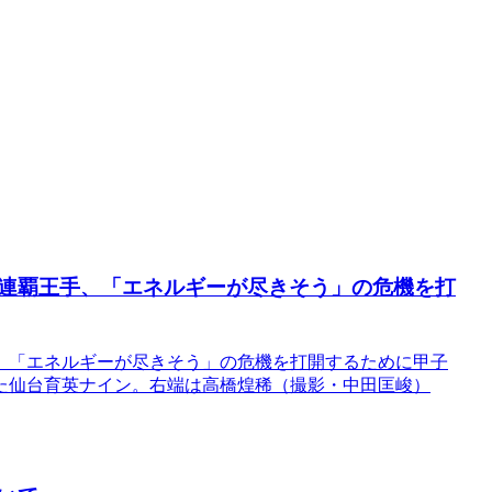
連覇王手、「エネルギーが尽きそう」の危機を打
、「エネルギーが尽きそう」の危機を打開するために甲子
た仙台育英ナイン。右端は高橋煌稀（撮影・中田匡峻）