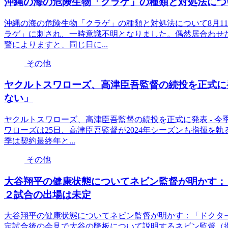
沖縄の海の危険生物「クラゲ」の種類と対処法につ
沖縄の海の危険生物「クラゲ」の種類と対処法について8月1
ラゲ」に刺され、一時意識不明となりました。偶然居合わせ
警によりますと、同じ日に...
その他
ヤクルトスワローズ、高津臣吾監督の続投を正式に発
ない」
ヤクルトスワローズ、高津臣吾監督の続投を正式に発表 - 
ワローズは25日、高津臣吾監督が2024年シーズンも指揮を
季は契約最終年と...
その他
大谷翔平の健康状態についてネビン監督が明かす：
２試合の出場は未定
大谷翔平の健康状態についてネビン監督が明かす：「ドクタ
定試合後の会見で大谷の降板について説明するネビン監督（