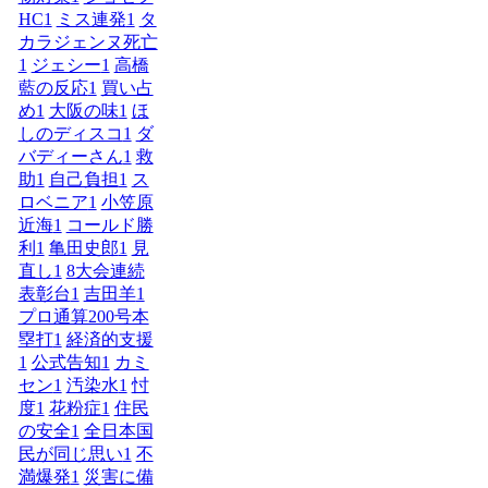
HC
1
ミス連発
1
タ
カラジェンヌ死亡
1
ジェシー
1
高橋
藍の反応
1
買い占
め
1
大阪の味
1
ほ
しのディスコ
1
ダ
バディーさん
1
救
助
1
自己負担
1
ス
ロベニア
1
小笠原
近海
1
コールド勝
利
1
亀田史郎
1
見
直し
1
8大会連続
表彰台
1
吉田羊
1
プロ通算200号本
塁打
1
経済的支援
1
公式告知
1
カミ
セン
1
汚染水
1
忖
度
1
花粉症
1
住民
の安全
1
全日本国
民が同じ思い
1
不
満爆発
1
災害に備