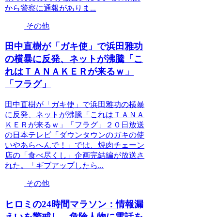
から警察に通報がありま...
その他
田中直樹が「ガキ使」で浜田雅功
の横暴に反発、ネットが沸騰「こ
れはＴＡＮＡＫＥＲが来るｗ」
「フラグ」
田中直樹が「ガキ使」で浜田雅功の横暴
に反発、ネットが沸騰「これはＴＡＮＡ
ＫＥＲが来るｗ」「フラグ」２０日放送
の日本テレビ「ダウンタウンのガキの使
いやあらへんで！」では、焼肉チェーン
店の「食べ尽くし」企画完結編が放送さ
れた。「ギブアップしたら...
その他
ヒロミの24時間マラソン：情報漏
えいを警戒し、危険人物に電話を