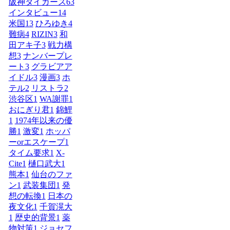
阪神タイガース
63
インタビュー
14
米国
13
ひろゆき
4
難病
4
RIZIN
3
和
田アキ子
3
戦力構
想
3
ナンバープレ
ート
3
グラビアア
イドル
3
漫画
3
ホ
テル
2
リストラ
2
渋谷区
1
WA謝罪
1
おにぎり君
1
錦鯉
1
1974年以来の優
勝
1
激変
1
ホッパ
ーorエスケープ
1
タイム要求
1
X-
Cite
1
樋口武大
1
熊本
1
仙台のファ
ン
1
武装集団
1
発
想の転換
1
日本の
夜文化
1
千賀滉大
1
歴史的背景
1
薬
物対策
1
ジョセフ