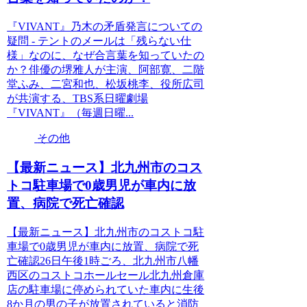
『VIVANT』乃木の矛盾発言についての
疑問 - テントのメールは「残らない仕
様」なのに、なぜ合言葉を知っていたの
か？俳優の堺雅人が主演、阿部寛、二階
堂ふみ、二宮和也、松坂桃李、役所広司
が共演する、TBS系日曜劇場
『VIVANT』（毎週日曜...
その他
【最新ニュース】北九州市のコス
トコ駐車場で0歳男児が車内に放
置、病院で死亡確認
【最新ニュース】北九州市のコストコ駐
車場で0歳男児が車内に放置、病院で死
亡確認26日午後1時ごろ、北九州市八幡
西区のコストコホールセール北九州倉庫
店の駐車場に停められていた車内に生後
8か月の男の子が放置されていると消防