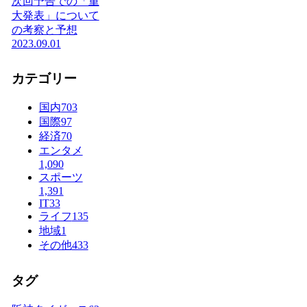
次回予告での「重
大発表」について
の考察と予想
2023.09.01
カテゴリー
国内
703
国際
97
経済
70
エンタメ
1,090
スポーツ
1,391
IT
33
ライフ
135
地域
1
その他
433
タグ