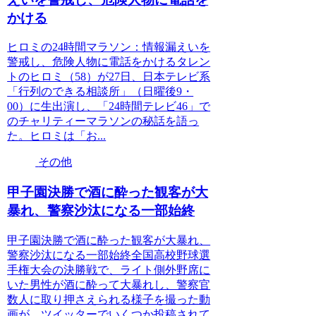
かける
ヒロミの24時間マラソン：情報漏えいを
警戒し、危険人物に電話をかけるタレン
トのヒロミ（58）が27日、日本テレビ系
「行列のできる相談所」（日曜後9・
00）に生出演し、「24時間テレビ46」で
のチャリティーマラソンの秘話を語っ
た。ヒロミは「お...
その他
甲子園決勝で酒に酔った観客が大
暴れ、警察沙汰になる一部始終
甲子園決勝で酒に酔った観客が大暴れ、
警察沙汰になる一部始終全国高校野球選
手権大会の決勝戦で、ライト側外野席に
いた男性が酒に酔って大暴れし、警察官
数人に取り押さえられる様子を撮った動
画が、ツイッターでいくつか投稿されて