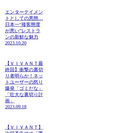
エンターテイメン
トとしての悪態…
日本一“接客態度
が悪い”レストラ
ンの新鮮な魅力
2023.10.20
【ＶＩＶＡＮＴ最
終回】衝撃の裏切
り者明らか！ネッ
トユーザーの怒り
爆発「ゴミだな」
「壮大な裏切り計
画」
2023.09.18
【ＶＩＶＡＮＴ】