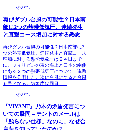
その他
再びダブル台風の可能性？日本南
部に2つの熱帯低気圧、連続発生
と直撃コース増加に対する懸念
再びダブル台風の可能性？日本南部に2
つの熱帯低気圧、連続発生と直撃コース
増加に対する懸念気象庁は２４日まで
に、フィリピンの東の海上と日本の南側
にある２つの熱帯低気圧について、進路
情報を公開した。次に台風になると台風
９号となる。気象庁は同日、...
その他
『VIVANT』乃木の矛盾発言につ
いての疑問 – テントのメールは
「残らない仕様」なのに、なぜ合
言葉を知っていたのか？