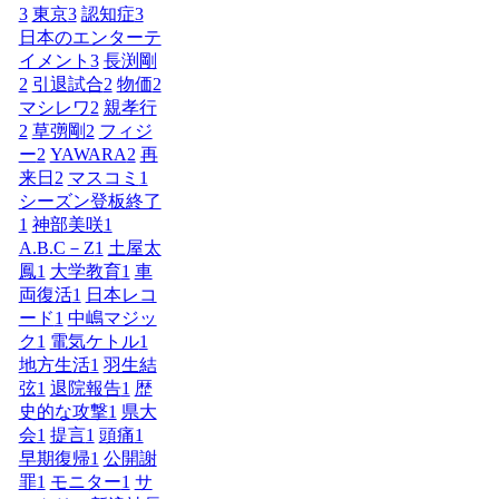
3
東京
3
認知症
3
日本のエンターテ
イメント
3
長渕剛
2
引退試合
2
物価
2
マシレワ
2
親孝行
2
草彅剛
2
フィジ
ー
2
YAWARA
2
再
来日
2
マスコミ
1
シーズン登板終了
1
神部美咲
1
A.B.C－Z
1
土屋太
鳳
1
大学教育
1
車
両復活
1
日本レコ
ード
1
中嶋マジッ
ク
1
電気ケトル
1
地方生活
1
羽生結
弦
1
退院報告
1
歴
史的な攻撃
1
県大
会
1
提言
1
頭痛
1
早期復帰
1
公開謝
罪
1
モニター
1
サ