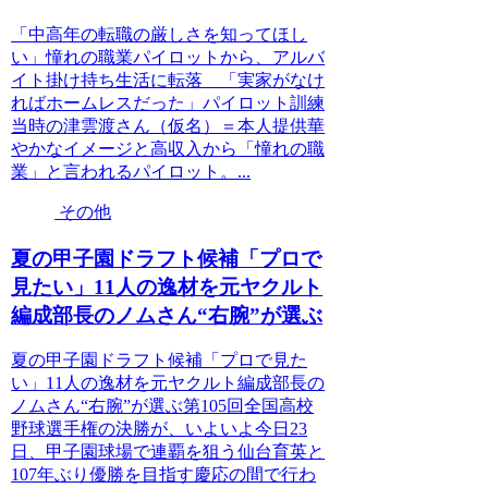
「中高年の転職の厳しさを知ってほし
い」憧れの職業パイロットから、アルバ
イト掛け持ち生活に転落 「実家がなけ
ればホームレスだった」パイロット訓練
当時の津雲渡さん（仮名）＝本人提供華
やかなイメージと高収入から「憧れの職
業」と言われるパイロット。...
その他
夏の甲子園ドラフト候補「プロで
見たい」11人の逸材を元ヤクルト
編成部長のノムさん“右腕”が選ぶ
夏の甲子園ドラフト候補「プロで見た
い」11人の逸材を元ヤクルト編成部長の
ノムさん“右腕”が選ぶ第105回全国高校
野球選手権の決勝が、いよいよ今日23
日、甲子園球場で連覇を狙う仙台育英と
107年ぶり優勝を目指す慶応の間で行わ