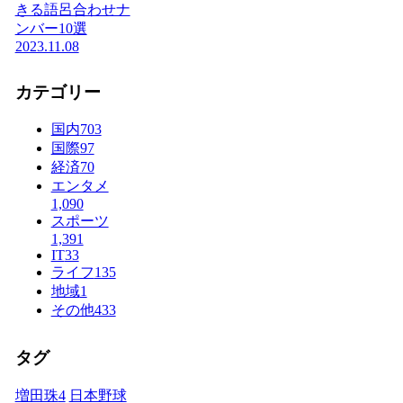
きる語呂合わせナ
ンバー10選
2023.11.08
カテゴリー
国内
703
国際
97
経済
70
エンタメ
1,090
スポーツ
1,391
IT
33
ライフ
135
地域
1
その他
433
タグ
増田珠
4
日本野球