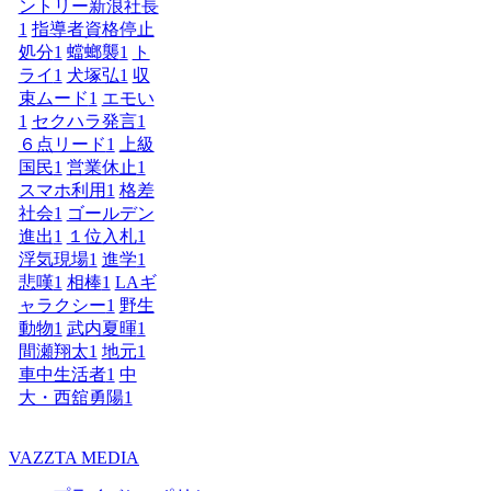
ントリー新浪社長
1
指導者資格停止
処分
1
蟷螂襲
1
ト
ライ
1
犬塚弘
1
収
束ムード
1
エモい
1
セクハラ発言
1
６点リード
1
上級
国民
1
営業休止
1
スマホ利用
1
格差
社会
1
ゴールデン
進出
1
１位入札
1
浮気現場
1
進学
1
悲嘆
1
相棒
1
LAギ
ャラクシー
1
野生
動物
1
武内夏暉
1
間瀬翔太
1
地元
1
車中生活者
1
中
大・西舘勇陽
1
VAZZTA MEDIA