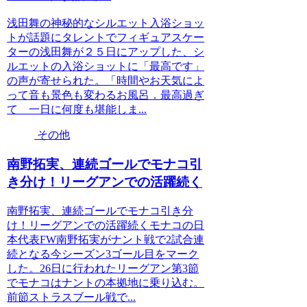
浅田舞の神秘的なシルエット入浴ショッ
トが話題にタレントでフィギュアスケー
ターの浅田舞が２５日にアップした、シ
ルエットの入浴ショットに「最高です」
の声が寄せられた。「時間やお天気によ
って音も景色も変わるお風呂．最高過ぎ
て 一日に何度も堪能しま...
その他
南野拓実、連続ゴールでモナコ引
き分け！リーグアンでの活躍続く
南野拓実、連続ゴールでモナコ引き分
け！リーグアンでの活躍続くモナコの日
本代表FW南野拓実がナント戦で2試合連
続となる今シーズン3ゴール目をマーク
した。26日に行われたリーグアン第3節
でモナコはナントの本拠地に乗り込む。
前節ストラスブール戦で...