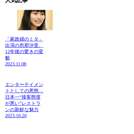
人気記事
「家政婦のミタ」
出演の忽那汐里、
12年後の驚きの変
貌
2023.11.08
エンターテイメン
トとしての悪態…
日本一“接客態度
が悪い”レストラ
ンの新鮮な魅力
2023.10.20