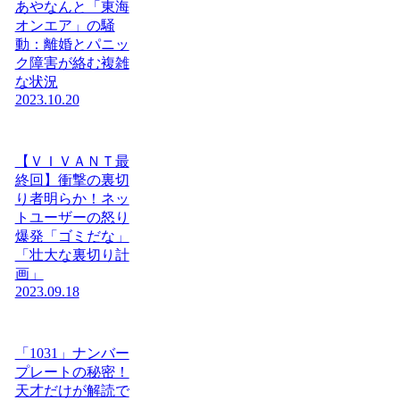
あやなんと「東海
オンエア」の騒
動：離婚とパニッ
ク障害が絡む複雑
な状況
2023.10.20
【ＶＩＶＡＮＴ最
終回】衝撃の裏切
り者明らか！ネッ
トユーザーの怒り
爆発「ゴミだな」
「壮大な裏切り計
画」
2023.09.18
「1031」ナンバー
プレートの秘密！
天才だけが解読で