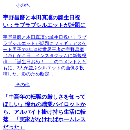
その他
宇野昌磨と本田真凜の誕生日祝
い：ラブラブシルエットが話題に
宇野昌磨と本田真凜の誕生日祝い：ラブ
ラブシルエットが話題にフィギュアスケ
ート男子で2年連続世界王者の宇野昌磨
（25）が21日、インスタグラムに新規投
稿。「誕生日おめ！！」のコメントとと
もに、2人が並ぶシルエットの画像を投
稿した。影のため断定...
その他
「中高年の転職の厳しさを知って
ほしい」憧れの職業パイロットか
ら、アルバイト掛け持ち生活に転
落 「実家がなければホームレス
だった」