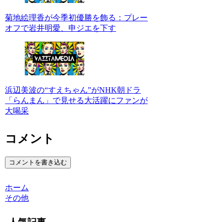
菊地絵理香が今季初優勝を飾る：プレー
オフで岩井明愛、申ジエを下す
浜辺美波の“すえちゃん”がNHK朝ドラ
「らんまん」で見せる大活躍にファンが
大喝采
コメント
コメントを書き込む
ホーム
その他