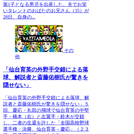
第1子となる男児を出産した。夫でお笑
いタレントのおばたのお兄さん（35）が
28日、自身の...
その
他
「仙台育英の外野手交錯による落
球、解説者と斎藤佑樹氏が驚きを
隠せない」
「仙台育英の外野手交錯による落球、解
説者と斎藤佑樹氏が驚きを隠せない」５
回、慶応・丸田の飛球で仙台育英の中堅
手・橋本（右）と左翼手・鈴木が交錯
し、二者の生還を許した「全国高校野球
選手権・決勝、仙台育英－慶応」（２３