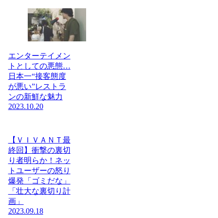
エンターテイメン
トとしての悪態…
日本一“接客態度
が悪い”レストラ
ンの新鮮な魅力
2023.10.20
【ＶＩＶＡＮＴ最
終回】衝撃の裏切
り者明らか！ネッ
トユーザーの怒り
爆発「ゴミだな」
「壮大な裏切り計
画」
2023.09.18