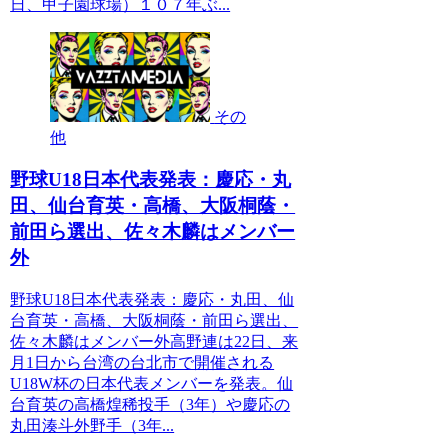
日、甲子園球場）１０７年ぶ...
その
他
野球U18日本代表発表：慶応・丸
田、仙台育英・高橋、大阪桐蔭・
前田ら選出、佐々木麟はメンバー
外
野球U18日本代表発表：慶応・丸田、仙
台育英・高橋、大阪桐蔭・前田ら選出、
佐々木麟はメンバー外高野連は22日、来
月1日から台湾の台北市で開催される
U18W杯の日本代表メンバーを発表。仙
台育英の高橋煌稀投手（3年）や慶応の
丸田湊斗外野手（3年...