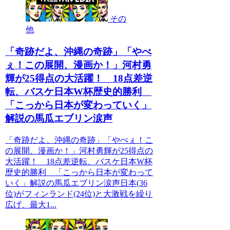
その
他
「奇跡だよ、沖縄の奇跡」「やべ
ぇ！この展開、漫画か！」河村勇
輝が25得点の大活躍！ 18点差逆
転、バスケ日本W杯歴史的勝利
「こっから日本が変わっていく」
解説の馬瓜エブリン涙声
「奇跡だよ、沖縄の奇跡」「やべぇ！こ
の展開、漫画か！」河村勇輝が25得点の
大活躍！ 18点差逆転、バスケ日本W杯
歴史的勝利 「こっから日本が変わって
いく」解説の馬瓜エブリン涙声日本(36
位)がフィンランド(24位)と大激戦を繰り
広げ、最大1...