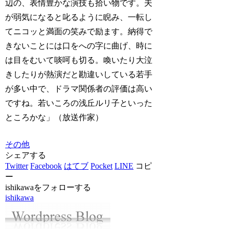
辺の、表情豊かな演技も拾い物です。夫
が弱気になると叱るように睨み、一転し
てニコッと満面の笑みで励ます。納得で
きないことには口をへの字に曲げ、時に
は目をむいて啖呵も切る。喚いたり大泣
きしたりが熱演だと勘違いしている若手
が多い中で、ドラマ関係者の評価は高い
ですね。若いころの浅丘ルリ子といった
ところかな」（放送作家）
その他
シェアする
Twitter
Facebook
はてブ
Pocket
LINE
コピ
ー
ishikawaをフォローする
ishikawa