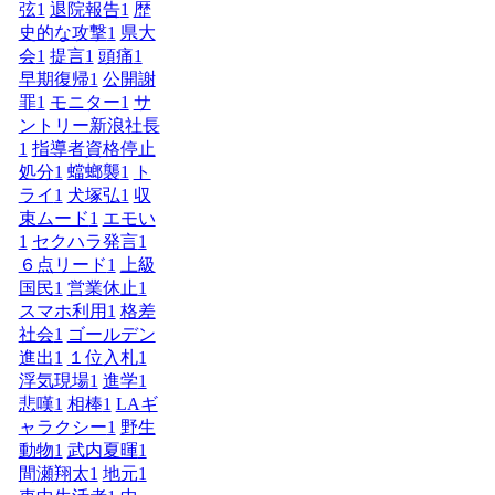
弦
1
退院報告
1
歴
史的な攻撃
1
県大
会
1
提言
1
頭痛
1
早期復帰
1
公開謝
罪
1
モニター
1
サ
ントリー新浪社長
1
指導者資格停止
処分
1
蟷螂襲
1
ト
ライ
1
犬塚弘
1
収
束ムード
1
エモい
1
セクハラ発言
1
６点リード
1
上級
国民
1
営業休止
1
スマホ利用
1
格差
社会
1
ゴールデン
進出
1
１位入札
1
浮気現場
1
進学
1
悲嘆
1
相棒
1
LAギ
ャラクシー
1
野生
動物
1
武内夏暉
1
間瀬翔太
1
地元
1