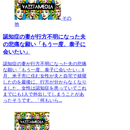
その
他
認知症の妻が行方不明になった夫
の悲痛な願い「もう一度、泰子に
会いたい」
認知症の妻が行方不明になった夫の悲痛
な願い「もう一度、泰子に会いたい」8
月、米子市に住む女性が夫と自宅で就寝
したのを最後に、行方が分からなくなり
ました。女性は認知症を患っていてこれ
までにも1人で外出してしまうことがあ
ったそうです。「何もいら...