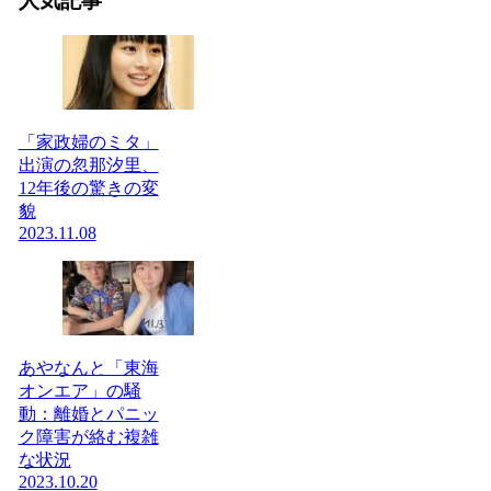
人気記事
「家政婦のミタ」
出演の忽那汐里、
12年後の驚きの変
貌
2023.11.08
あやなんと「東海
オンエア」の騒
動：離婚とパニッ
ク障害が絡む複雑
な状況
2023.10.20