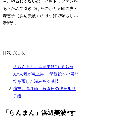
～、やるじゃないの」と朝ドラファンを
あらためて引きつけたのが万太郎の妻・
寿恵子（浜辺美波）のけなげで頼もしい
活躍だ。
目次
「らんまん」浜辺美波“すえちゃ
ん”人気が急上昇！ 母親役への疑問
符を覆した深みある演技
演技も高評価、若き日の浅丘ルリ
子級
「らんまん」浜辺美波“す