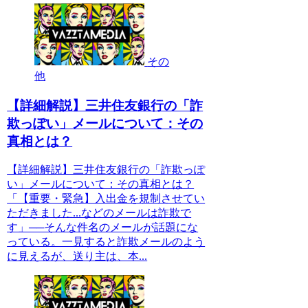
その
他
【詳細解説】三井住友銀行の「詐
欺っぽい」メールについて：その
真相とは？
【詳細解説】三井住友銀行の「詐欺っぽ
い」メールについて：その真相とは？
「【重要・緊急】入出金を規制させてい
ただきました...などのメールは詐欺で
す」──そんな件名のメールが話題にな
っている。一見すると詐欺メールのよう
に見えるが、送り主は、本...