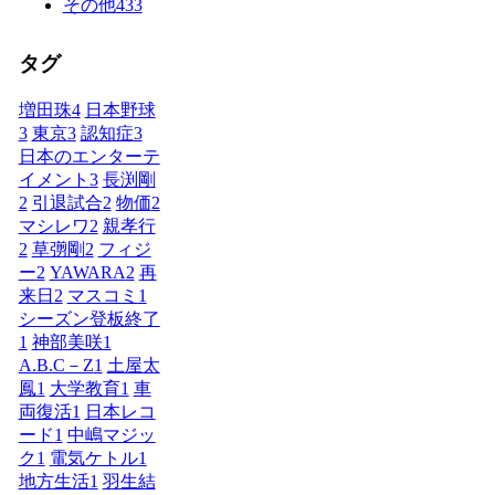
その他
433
タグ
増田珠
4
日本野球
3
東京
3
認知症
3
日本のエンターテ
イメント
3
長渕剛
2
引退試合
2
物価
2
マシレワ
2
親孝行
2
草彅剛
2
フィジ
ー
2
YAWARA
2
再
来日
2
マスコミ
1
シーズン登板終了
1
神部美咲
1
A.B.C－Z
1
土屋太
鳳
1
大学教育
1
車
両復活
1
日本レコ
ード
1
中嶋マジッ
ク
1
電気ケトル
1
地方生活
1
羽生結