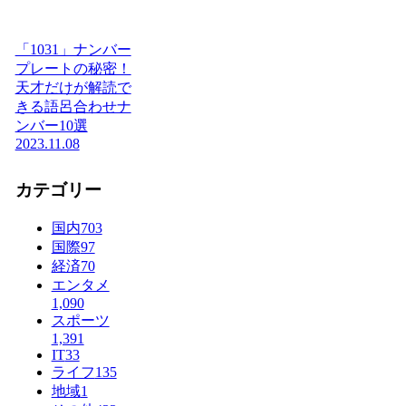
「1031」ナンバー
プレートの秘密！
天才だけが解読で
きる語呂合わせナ
ンバー10選
2023.11.08
カテゴリー
国内
703
国際
97
経済
70
エンタメ
1,090
スポーツ
1,391
IT
33
ライフ
135
地域
1