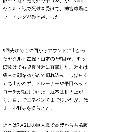
阪神・近本光司外野手（28）が、3日の
ヤクルト戦で死球を受けて、神宮球場に
ブーイングが巻き起こった。
9回先頭でこの回からマウンドに上がっ
たヤクルト左腕・山本の2球目が、すっ
ぽ抜けて右脇腹付近に直撃した。近本は
痛みに顔をゆがめて倒れ込み、しばらく
立ち上がれず。トレーナーや平田ヘッド
コーチが駆けつけた。近本は起き上が
り、自力で三塁ベンチまで歩いたが、代
走・小野寺を送られた。
近本は7月2日の巨人戦で高梨から右脇腹