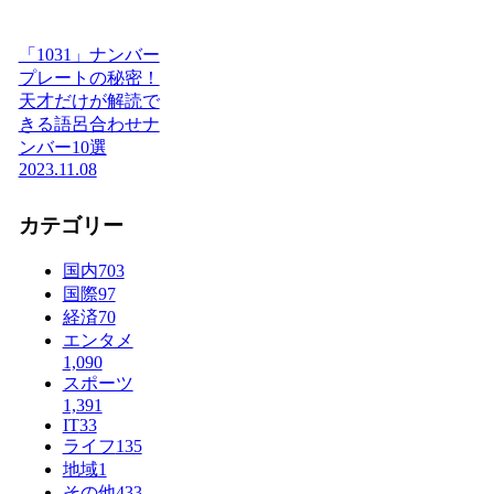
「1031」ナンバー
プレートの秘密！
天才だけが解読で
きる語呂合わせナ
ンバー10選
2023.11.08
カテゴリー
国内
703
国際
97
経済
70
エンタメ
1,090
スポーツ
1,391
IT
33
ライフ
135
地域
1
その他
433