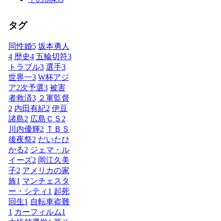
タグ
同性婚
5
坂本勇人
4
歴史
4
五輪切符
3
トラブル
3
選手
3
世界一
3
W杯アジ
ア2次予選
3
被害
者救済
3
２軍監督
2
内田有紀
2
伊豆
諸島
2
広島ＣＳ
2
川内優輝
2
ＴＢＳ
後夜祭
2
だいたひ
かる
2
ジェマ・ル
イーズ
2
岡江久美
子
2
アメリカの家
族
1
マンチェスタ
ー・シティ
1
起死
回生
1
自転車盗難
1
カーフィルム
1