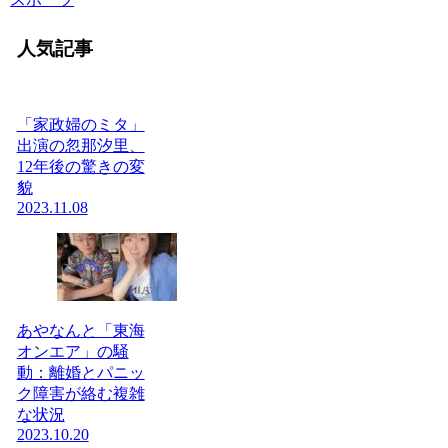
人気記事
「家政婦のミタ」
出演の忽那汐里、
12年後の驚きの変
貌
2023.11.08
あやなんと「東海
オンエア」の騒
動：離婚とパニッ
ク障害が絡む複雑
な状況
2023.10.20