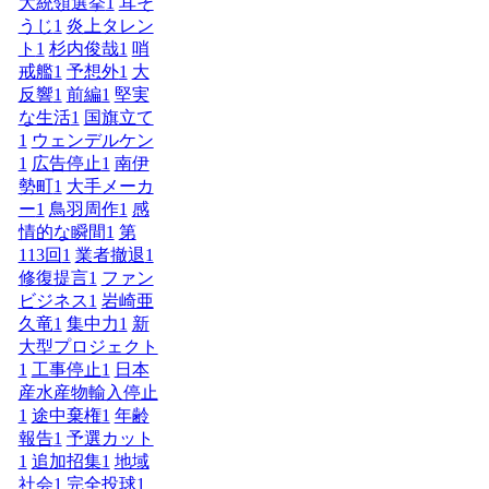
大統領選挙
1
耳そ
うじ
1
炎上タレン
ト
1
杉内俊哉
1
哨
戒艦
1
予想外
1
大
反響
1
前編
1
堅実
な生活
1
国旗立て
1
ウェンデルケン
1
広告停止
1
南伊
勢町
1
大手メーカ
ー
1
鳥羽周作
1
感
情的な瞬間
1
第
113回
1
業者撤退
1
修復提言
1
ファン
ビジネス
1
岩崎亜
久竜
1
集中力
1
新
大型プロジェクト
1
工事停止
1
日本
産水産物輸入停止
1
途中棄権
1
年齢
報告
1
予選カット
1
追加招集
1
地域
社会
1
完全投球
1