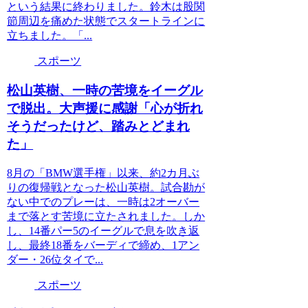
という結果に終わりました。鈴木は股関
節周辺を痛めた状態でスタートラインに
立ちました。「...
スポーツ
松山英樹、一時の苦境をイーグル
で脱出。大声援に感謝「心が折れ
そうだったけど、踏みとどまれ
た」
8月の「BMW選手権」以来、約2カ月ぶ
りの復帰戦となった松山英樹。試合勘が
ない中でのプレーは、一時は2オーバー
まで落とす苦境に立たされました。しか
し、14番パー5のイーグルで息を吹き返
し、最終18番をバーディで締め、1アン
ダー・26位タイで...
スポーツ