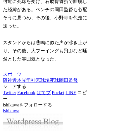
付近に死球を受け、右肋骨骨折で離脱し
た経緯がある。ベンチの岡田監督も心配
そうに見つめ、その後、小野寺を代走に
送った。
スタンドからは悲鳴に似た声が沸き上が
り、その後、大ブーイングも飛ぶなど騒
然とした雰囲気となった。
スポーツ
阪神
近本光司
神宮球場
死球
岡田監督
シェアする
Twitter
Facebook
はてブ
Pocket
LINE
コピ
ー
ishikawaをフォローする
ishikawa