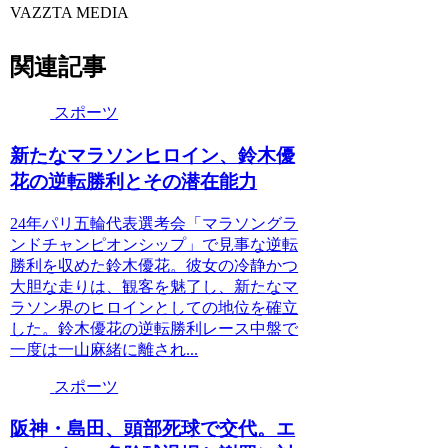
VAZZTA MEDIA
関連記事
スポーツ
新たなマラソンヒロイン、鈴木優
花の逆転勝利とその潜在能力
24年パリ五輪代表選考会「マラソングラ
ンドチャンピオンシップ」で見事な逆転
勝利を収めた鈴木優花。彼女の冷静かつ
大胆な走りは、観客を魅了し、新たなマ
ラソン界のヒロインとしての地位を確立
した。鈴木優花の逆転勝利レース中盤で
一度は一山麻緒に離され...
スポーツ
阪神・島田、頭部死球で交代。エ