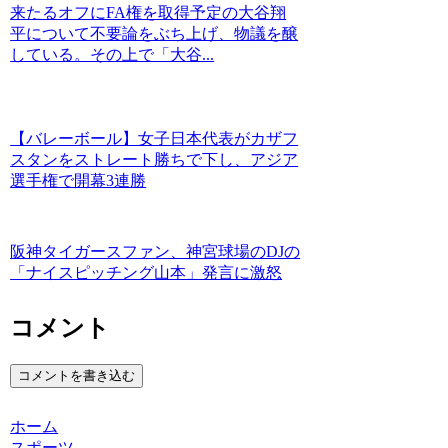
来たるオフにFA権を取得予定の大谷翔
平について不要論をぶち上げ、物議を醸
している。その上で「大谷...
【バレーボール】女子日本代表がカザフ
スタンをストレート勝ちで下し、アジア
選手権で開幕3連勝
阪神タイガースファン、神宮球場のDJの
「ナイスピッチング山本」発言に激怒
コメント
コメントを書き込む
ホーム
スポーツ