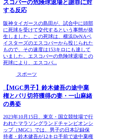
スコバーの危険球退場と謝罪に対
する反応
阪神タイガースの島田が、試合中に頭部
に死球を受けて交代するという事態が発
生しました。この死球は、横浜DeNAベ
イスターズのエスコバーから投じられた
もので、その速度は153キロにも達して
いました。エスコバーの危険球退場この
死球により、エスコバ...
スポーツ
【MGC男子】鈴木健吾の途中棄
権とパリ切符獲得の妻・一山麻緒
の勇姿
2023年10月15日、東京・国立競技場で行
われたマラソングランドチャンピオンシ
ップ（MGC）では、男子の日本記録保
持者・鈴木健吾が12キロ手前で途中棄権