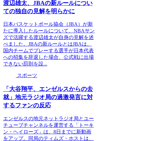
渡辺雄太、JBAの新ルールについ
ての独自の見解を明らかに
日本バスケットボール協会（JBA）が新
たに導入したルールについて、NBAサン
ズで活躍する渡辺雄太が自身の見解を述
べました。JBAの新ルールとはJBAは、
国内チームでプレーする選手が日本代表
への招集を辞退した場合、公式戦に出場
できない罰則を設...
スポーツ
「大谷翔平、エンゼルスからの去
就」地元ラジオ局の過激発言に対
するファンの反応
エンゼルスの地元ネットラジオ局とユー
チューブチャンネルを運営する「トーキ
ン・ヘイローズ」は、8日までに新動画
をアップ。同局のティムズ・ホストは、