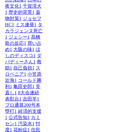
夜文化
1
千賀滉大
1
歴史的背景
1
薬
物対策
1
ジョセフ
HC
1
ミス連発
1
タ
カラジェンヌ死亡
1
ジェシー
1
高橋
藍の反応
1
買い占
め
1
大阪の味
1
ほ
しのディスコ
1
ダ
バディーさん
1
救
助
1
自己負担
1
ス
ロベニア
1
小笠原
近海
1
コールド勝
利
1
亀田史郎
1
見
直し
1
8大会連続
表彰台
1
吉田羊
1
プロ通算200号本
塁打
1
経済的支援
1
公式告知
1
カミ
セン
1
汚染水
1
忖
度
1
花粉症
1
住民