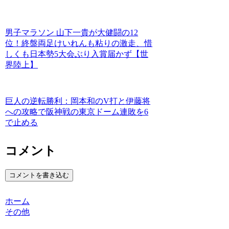
男子マラソン 山下一貴が大健闘の12
位！終盤両足けいれんも粘りの激走、惜
しくも日本勢5大会ぶり入賞届かず【世
界陸上】
巨人の逆転勝利：岡本和のV打と伊藤将
への攻略で阪神戦の東京ドーム連敗を6
で止める
コメント
コメントを書き込む
ホーム
その他