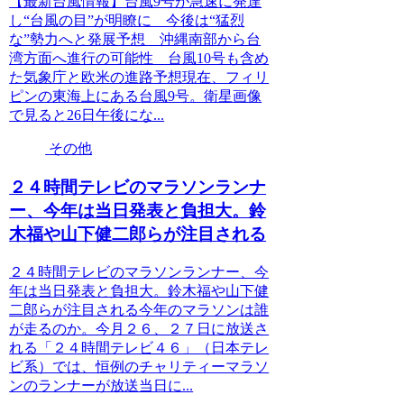
【最新台風情報】台風9号が急速に発達
し“台風の目”が明瞭に 今後は“猛烈
な”勢力へと発展予想 沖縄南部から台
湾方面へ進行の可能性 台風10号も含め
た気象庁と欧米の進路予想現在、フィリ
ピンの東海上にある台風9号。衛星画像
で見ると26日午後にな...
その他
２４時間テレビのマラソンランナ
ー、今年は当日発表と負担大。鈴
木福や山下健二郎らが注目される
２４時間テレビのマラソンランナー、今
年は当日発表と負担大。鈴木福や山下健
二郎らが注目される今年のマラソンは誰
が走るのか。今月２６、２７日に放送さ
れる「２４時間テレビ４６」（日本テレ
ビ系）では、恒例のチャリティーマラソ
ンのランナーが放送当日に...