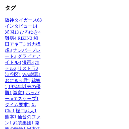
タグ
阪神タイガース
63
インタビュー
14
米国
13
ひろゆき
4
難病
4
RIZIN
3
和
田アキ子
3
戦力構
想
3
ナンバープレ
ート
3
グラビアア
イドル
3
漫画
3
ホ
テル
2
リストラ
2
渋谷区
1
WA謝罪
1
おにぎり君
1
錦鯉
1
1974年以来の優
勝
1
激変
1
ホッパ
ーorエスケープ
1
タイム要求
1
X-
Cite
1
樋口武大
1
熊本
1
仙台のファ
ン
1
武装集団
1
発
想の転換
1
日本の