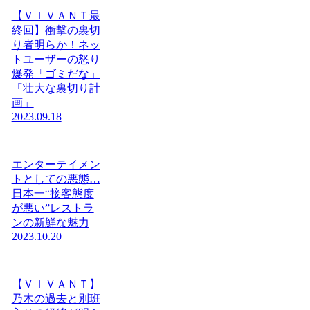
【ＶＩＶＡＮＴ最
終回】衝撃の裏切
り者明らか！ネッ
トユーザーの怒り
爆発「ゴミだな」
「壮大な裏切り計
画」
2023.09.18
エンターテイメン
トとしての悪態…
日本一“接客態度
が悪い”レストラ
ンの新鮮な魅力
2023.10.20
【ＶＩＶＡＮＴ】
乃木の過去と別班