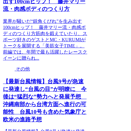
出す100cmヒップ！ 藤井マリー
流・肉感ボディのつくり方
業界が騒いだ“鋭角くびれ”を生み出す
100cmヒップ！ 藤井マリー流・肉感ボ
ディのつくり方筋肉を鍛えていたり、ス
ポーツ好きのゲストとMC・KURUMIが
トークを展開する「美筋女子TIME」。
前編では、年間で最も活躍したレースク
イーンに贈られ...
その他
【最新台風情報】台風9号が急速
に発達し“台風の目”が明瞭に 今
後は“猛烈な”勢力へと発展予想
沖縄南部から台湾方面へ進行の可
能性 台風10号も含めた気象庁と
欧米の進路予想