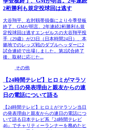
季登板終了、GMが明言。2年連続
2桁勝利も規定投球回は逃す
大谷翔平、右肘靱帯損傷により今季登板
終了、GMが明言。2年連続2桁勝利も規
定投球回は逃すエンゼルスの大谷翔平投
手（29歳）が23日（日本時間24日）、本
拠地でのレッズ戦のダブルヘッダーに2
試合連続で出場しました。第2試合終了
後、取材に応じた...
その他
【24時間テレビ】ヒロミがマラソ
ン当日の発表理由と親友からの連
日の電話について語る
【24時間テレビ】ヒロミがマラソン当日
の発表理由と親友からの連日の電話につ
いて語る日本テレビ系『24時間テレビ
46』でチャリティーランナーを務めたヒ