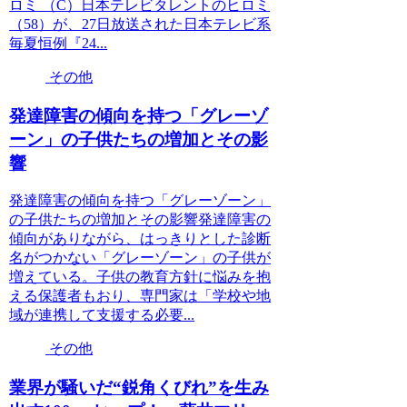
ロミ （C）日本テレビタレントのヒロミ
（58）が、27日放送された日本テレビ系
毎夏恒例『24...
その他
発達障害の傾向を持つ「グレーゾ
ーン」の子供たちの増加とその影
響
発達障害の傾向を持つ「グレーゾーン」
の子供たちの増加とその影響発達障害の
傾向がありながら、はっきりとした診断
名がつかない「グレーゾーン」の子供が
増えている。子供の教育方針に悩みを抱
える保護者もおり、専門家は「学校や地
域が連携して支援する必要...
その他
業界が騒いだ“鋭角くびれ”を生み