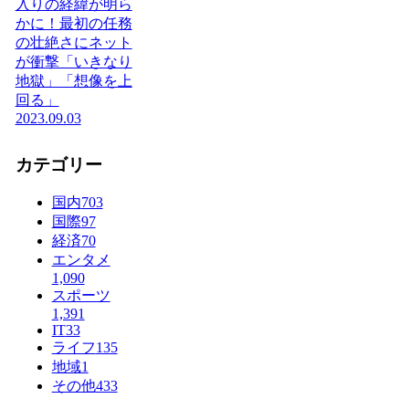
入りの経緯が明ら
かに！最初の任務
の壮絶さにネット
が衝撃「いきなり
地獄」「想像を上
回る」
2023.09.03
カテゴリー
国内
703
国際
97
経済
70
エンタメ
1,090
スポーツ
1,391
IT
33
ライフ
135
地域
1
その他
433