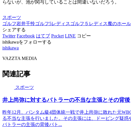
らないが、池が関与していることは間違いないだろう。
スポーツ
ゴルフ
岩井千怜
ゴルフ5レディス
ゴルフ５レディス
魔のホール
シェアする
Twitter
Facebook
はてブ
Pocket
LINE
コピー
ishikawaをフォローする
ishikawa
VAZZTA MEDIA
関連記事
スポーツ
井上尚弥に対するバトラーの不当な主張とその背後
昨年12月、バンタム級4団体統一戦で井上尚弥に敗れた元W
る不当な主張を行いました。その主張には、ドーピング疑惑
バトラーの主張の背後バト...