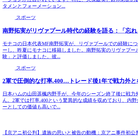
タメンとフォーメーション...
スポーツ
南野拓実がリヴァプール時代の経験を語る：「忘れ
モナコの日本代表MF南野拓実が、リヴァプールでの経験につい
ーし、昨夏にモナコに移籍しました。南野拓実のリヴァプー
験」と評価しました。彼...
スポーツ
2軍で圧倒的な打率.400…トレード後1年で戦力外
日本ハムの山田遥楓内野手が、今年のシーズン終了後に戦力
ん。2軍では打率.400という驚異的な成績を収めており、
ーとしての価値も高いで...
【京アニ初公判】遺族の思いと被告の動機：京アニ事件初公