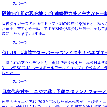
スポーツ
阪神16年組の現在地：2年連続戦力外と主力から一
阪神タイガースの2016年ドラフト組の現在地を探ると、様
た選手、主力から一転して出場機会が減少した選手、そして
岐にわたります。2年連...
スポーツ
侍U-18、4連勝でスーパーラウンド進出！ベネズエ
主将不在のアクシデントも、全員で乗り越えた。高校日本代
31回 WBSC U-18 ベースボールワールドカップ」でベネズ
決めた。...
スポーツ
日本代表対チュニジア戦：予想スタメンとフォーメ
昨年のチュニジア戦で0-3と完敗した日本代表が、再びチュ
ーションが注目されています。特に、久保建英と鈴木彩艶の