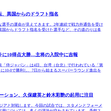
転、異国からのドラフト指名
々な選手の運命が見えてきます。2年連続で戦力外通告を受け
異国からドラフト指名を受けた選手など、その道のりは多
ラに10得点大勝…主将の入院中に吉報
表「侍ジャパン」は4日、台湾（台北）で行われている「第
エラに10-0で勝利し、7日から始まるスーパーラウンド進出を
ーション、久保建英と鈴木彩艶の起用に注目
ニジアと対戦します。今回の試合では、スタメンとフォーメ
起用については、多くの議論が交わされています。予想ス