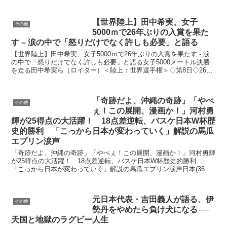
【世界陸上】田中希実、女子
その他
5000ｍで26年ぶりの入賞を果た
す – 涙の中で「怒りだけでなく許しも必要」と語る
【世界陸上】田中希実、女子5000ｍで26年ぶりの入賞を果たす - 涙
の中で「怒りだけでなく許しも必要」と語る女子5000メートル決勝
を走る田中希実ら（ロイター）＜陸上：世界選手権＞◇第8日◇26日
（日本時間27日）◇ハンガリー・ブ
「奇跡だよ、沖縄の奇跡」「やべ
その他
ぇ！この展開、漫画か！」河村勇
輝が25得点の大活躍！ 18点差逆転、バスケ日本W杯歴
史的勝利 「こっから日本が変わっていく」解説の馬瓜
エブリン涙声
「奇跡だよ、沖縄の奇跡」「やべぇ！この展開、漫画か！」河村勇輝
が25得点の大活躍！ 18点差逆転、バスケ日本W杯歴史的勝利
「こっから日本が変わっていく」解説の馬瓜エブリン涙声日本(36位)
がフィンランド(24位)と大激戦を繰り広げ、最大1...
元日本代表・吉田義人が語る、伊
その他
勢丹をやめたら負け犬になる──
天国と地獄のラグビー人生