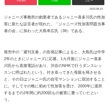
Pocket
LINE
コピー
2023.08.23
ジャニーズ事務所の創業者であるジャニー喜多川氏の性加
害に新たな証言者が現れた。「ジャニーズ性加害問題当事
者の会」に加わった大島幸広氏（38）である。
発売中の「週刊文春」の告発記事によると、大島氏は中学
2年のときにジャニーズに応募。1カ月後にジャニー喜多
川氏から直接電話があり、渋谷のNHKで行うダンスレッ
スンに呼ばれたという。付き添ってきた母親を帰させる
と、その日はジャニー氏の自宅マンションに宿泊すること
に。そしてその晩に初めて性加害を受け、2000年に退所
するまでの2年間に約200回もの被害に遭っていたとい
う。