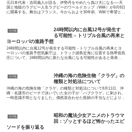
元日本代表・吉田義人が語る、伊勢丹をやめたら負け犬になる──天
国と地獄のラグビー人生ラグビーのワールドカップ（W杯）が9月8日
に開幕する。舞台はフランス。今からおよそ30年前、W杯で希望と絶
望を味わい、フランスの地で己の可能性にチャレンジし...
24時間以内に台風12号が発生す
その他
る可能性 – トリプル台風の再来と
ヨーロッパの進路予想
24時間以内に台風12号が発生する可能性 - トリプル台風の再来とヨ
ーロッパの進路予想気象庁は、トラック諸島近海に位置する熱帯低気
圧について、24時間以内に新たな台風になる可能性があると発表し
ました。進路予報によると日本に近付く可能性もあり...
沖縄の海の危険生物「クラゲ」の
その他
種類と対処法について
沖縄の海の危険生物「クラゲ」の種類と対処法について8月11日、沖
縄・名護市のビーチで泳いでいた女の子が「ハブクラゲ」に刺され、
一時意識不明となりました。偶然居合わせた医師の手当などにより、
現在は回復しています。沖縄県警によりますと、同じ日に...
昭和の魔法少女アニメのトラウマ
その他
回：ゾッとするほど怖かったエピ
ソードを振り返る