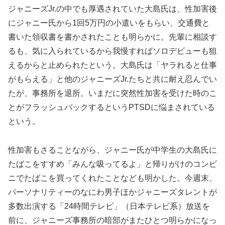
ジャニーズJr.の中でも厚遇されていた大島氏は、性加害後
にジャニー氏から1回5万円の小遣いをもらい、交通費と
書いた領収書を書かされたことも明らかに。先輩に相談す
るも、気に入られているから我慢すればソロデビューも狙
えるからと止められたという。大島氏は「ヤラれると仕事
がもらえる」と他のジャニーズJr.たちと共に耐え忍んでい
たが、事務所を退所。いまだに突然性加害を受けた時のこ
とがフラッシュバックするというPTSDに悩まされている
という。
性加害もさることながら、ジャニー氏が中学生の大島氏に
たばこをすすめ「みんな吸ってるよ」と帰りがけのコンビ
ニでたばこを買ってくれたことなども明かした。今週末、
パーソナリティーのなにわ男子ほかジャニーズタレントが
多数出演する「24時間テレビ」（日本テレビ系）放送を
前に、ジャニーズ事務所の暗部がまたひとつ明らかになっ