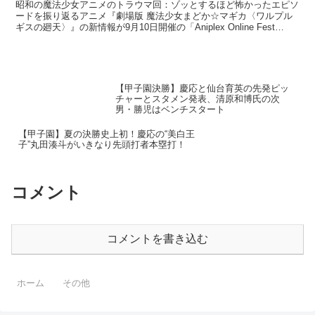
昭和の魔法少女アニメのトラウマ回：ゾッとするほど怖かったエピソ
ードを振り返るアニメ『劇場版 魔法少女まどか☆マギカ〈ワルプル
ギスの廻天〉』の新情報が9月10日開催の「Aniplex Online Fest
2023」にて発表される。2021...
【甲子園決勝】慶応と仙台育英の先発ピッ
チャーとスタメン発表、清原和博氏の次
男・勝児はベンチスタート
【甲子園】夏の決勝史上初！慶応の“美白王
子”丸田湊斗がいきなり先頭打者本塁打！
コメント
コメントを書き込む
ホーム
その他