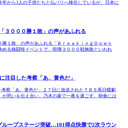
、昨年から3人の子供たちと仏パリへ移住しているが、日本に
「３０００勝１敗」の声があふれる
０勝１敗」の声があふれる「ＢｒｅａｋｉｎｇＤｏｗｎ
決める格闘技イベントで、喧嘩３０００戦無敗といわれ
色に注目した考察「あ、黄色だ」
した考察「あ、黄色だ」２７日に放送されたＴＢＳ系日曜劇
）が思いを伝え合い、乃木の家で一夜を過ごす。朝食には
ループステージ突破…101得点快勝で2次ラウン