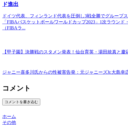
ド進出
ドイツ代表、フィンランド代表を圧倒し3戦全勝でグループステ
「FIBAバスケットボールワールドカップ2023」1次ラウン
（FIBAラ...
【甲子園】決勝戦のスタメン発表！仙台育英・湯田統真と慶
ジャニー喜多川氏からの性被害告発：元ジャニーズJr.大島
コメント
コメントを書き込む
ホーム
その他