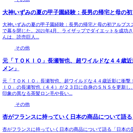
大神いずみの夏の甲子園経験：長男の帰宅と母の初
大神いずみの夏の甲子園経験：長男の帰宅と母の初アルプススタ
で幕を閉じた。2021年4月、ライザップでダイエットを成
んは、読売巨人...
その他
元「ＴＯＫＩＯ」長瀬智也、超ワイルドな４４歳近
メン」
元「ＴＯＫＩＯ」長瀬智也、超ワイルドな４４歳近影に衝撃
ＩＯ」の長瀬智也（４４）が２３日に自身のＳＮＳを更新し
印象の異なる茶髪ロン毛や長い...
その他
杏がフランスに持っていく日本の商品について語る
杏がフランスに持っていく日本の商品について語る「日本の質