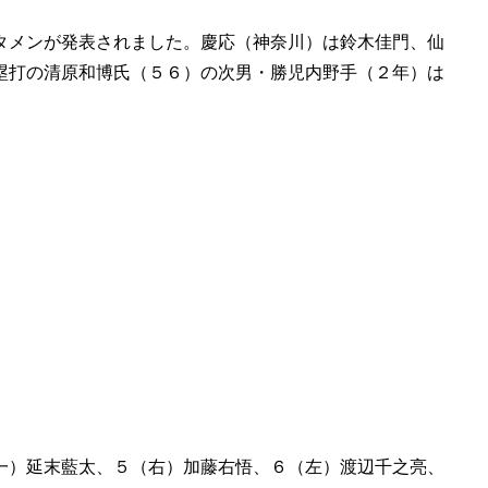
タメンが発表されました。慶応（神奈川）は鈴木佳門、仙
塁打の清原和博氏（５６）の次男・勝児内野手（２年）は
一）延末藍太、５（右）加藤右悟、６（左）渡辺千之亮、