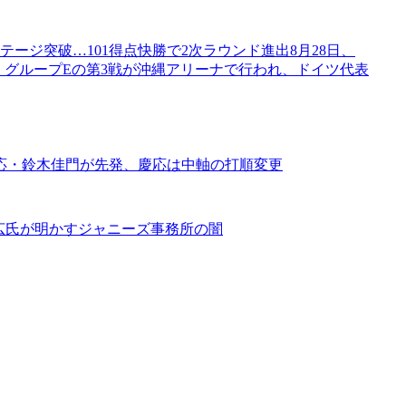
ージ突破…101得点快勝で2次ラウンド進出8月28日、
ド・グループEの第3戦が沖縄アリーナで行われ、ドイツ代表
応・鈴木佳門が先発、慶応は中軸の打順変更
幸広氏が明かすジャニーズ事務所の闇