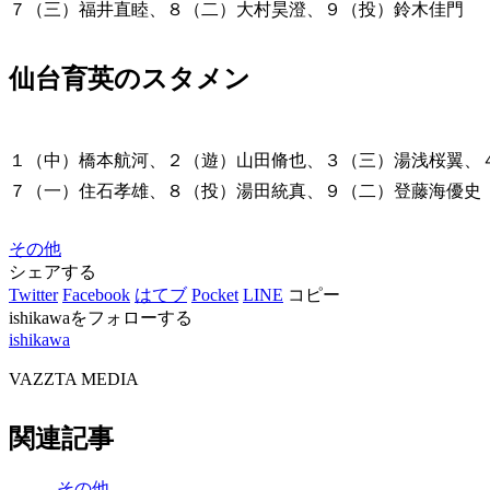
７（三）福井直睦、８（二）大村昊澄、９（投）鈴木佳門
仙台育英のスタメン
１（中）橋本航河、２（遊）山田脩也、３（三）湯浅桜翼、
７（一）住石孝雄、８（投）湯田統真、９（二）登藤海優史
その他
シェアする
Twitter
Facebook
はてブ
Pocket
LINE
コピー
ishikawaをフォローする
ishikawa
VAZZTA MEDIA
関連記事
その他