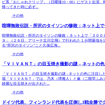
ビ系「おしゃれクリップ」（日曜後10・00）にゲスト出演
帰ってきた時に必ず...
その他
喧嘩無敗伝説・所沢のタイソンの惨敗：ネット上で
喧嘩無敗伝説・所沢のタイソンの惨敗：ネット上で「３００
９」（２６日、アリーナ立川立飛）で行われた１分間最強を
る“所沢のタイソン”こと久保広海...
その他
「ＶＩＶＡＮＴ」の目玉焼き撮影の謎 – ネットの
「ＶＩＶＡＮＴ」の目玉焼き撮影の謎 - ネットの色に注目
場「ＶＩＶＡＮＴ」では、乃木（堺雅人）と薫（二階堂ふみ
綺麗な目玉焼きが出された...
その他
ドイツ代表、フィンランド代表を圧倒し3戦全勝でグ