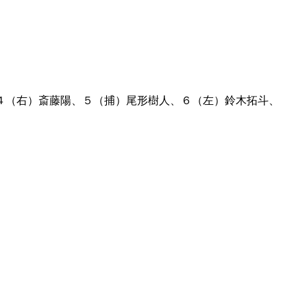
４（右）斎藤陽、５（捕）尾形樹人、６（左）鈴木拓斗、