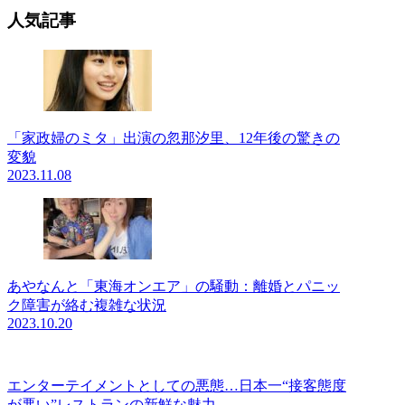
人気記事
「家政婦のミタ」出演の忽那汐里、12年後の驚きの
変貌
2023.11.08
あやなんと「東海オンエア」の騒動：離婚とパニッ
ク障害が絡む複雑な状況
2023.10.20
エンターテイメントとしての悪態…日本一“接客態度
が悪い”レストランの新鮮な魅力