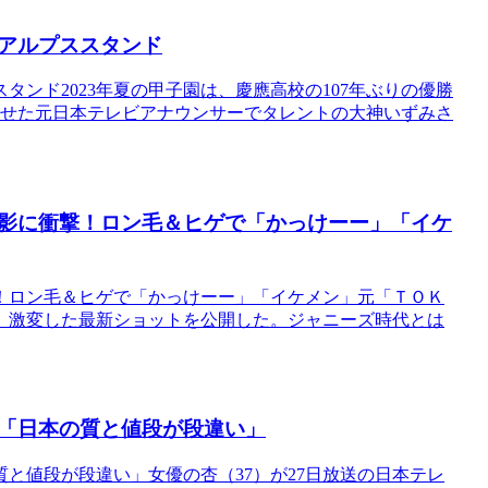
アルプススタンド
ンド2023年夏の甲子園は、慶應高校の107年ぶりの優勝
功させた元日本テレビアナウンサーでタレントの大神いずみさ
影に衝撃！ロン毛＆ヒゲで「かっけーー」「イケ
！ロン毛＆ヒゲで「かっけーー」「イケメン」元「ＴＯＫ
、激変した最新ショットを公開した。ジャニーズ時代とは
「日本の質と値段が段違い」
と値段が段違い」女優の杏（37）が27日放送の日本テレ