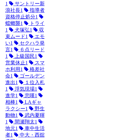
1
サントリー新
浪社長
1
指導者
資格停止処分
1
蟷螂襲
1
トライ
1
犬塚弘
1
収
束ムード
1
エモ
い
1
セクハラ発
言
1
６点リード
1
上級国民
1
営業休止
1
スマ
ホ利用
1
格差社
会
1
ゴールデン
進出
1
１位入札
1
浮気現場
1
進学
1
悲嘆
1
相棒
1
LAギャ
ラクシー
1
野生
動物
1
武内夏暉
1
間瀬翔太
1
地元
1
車中生活
者
1
中大・西舘