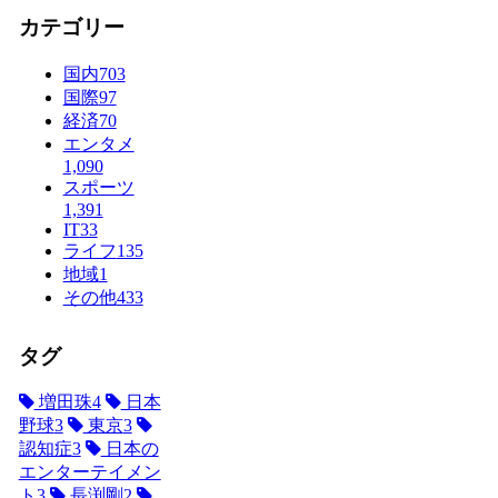
カテゴリー
国内
703
国際
97
経済
70
エンタメ
1,090
スポーツ
1,391
IT
33
ライフ
135
地域
1
その他
433
タグ
増田珠
4
日本
野球
3
東京
3
認知症
3
日本の
エンターテイメン
ト
3
長渕剛
2