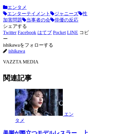
エンタメ
エンターテイメント
ジャニーズ
性
加害問題
当事者の会
俳優の反応
シェアする
Twitter
Facebook
はてブ
Pocket
LINE
コピ
ー
ishikawaをフォローする
ishikawa
VAZZTA MEDIA
関連記事
エン
タメ
美脚が際立つモデルレスラー、上