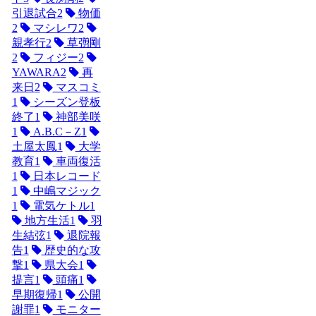
引退試合
2
物価
2
マシレワ
2
親孝行
2
草彅剛
2
フィジー
2
YAWARA
2
再
来日
2
マスコミ
1
シーズン登板
終了
1
神部美咲
1
A.B.C－Z
1
土屋太鳳
1
大学
教育
1
車両復活
1
日本レコード
1
中嶋マジック
1
電気ケトル
1
地方生活
1
羽
生結弦
1
退院報
告
1
歴史的な攻
撃
1
県大会
1
提言
1
頭痛
1
早期復帰
1
公開
謝罪
1
モニター