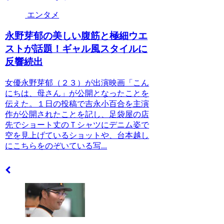
エンタメ
永野芽郁の美しい腹筋と極細ウエ
ストが話題！ギャル風スタイルに
反響続出
女優永野芽郁（２３）が出演映画「こん
にちは、母さん」が公開となったことを
伝えた。１日の投稿で吉永小百合を主演
作が公開されたことを記し、足袋屋の店
先でショート丈のＴシャツにデニム姿で
空を見上げているショットや、台本越し
にこちらをのぞいている写...