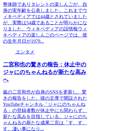
整体師でありタレントの楽しんごが、自
身の実年齢を公表しました。これまでウ
ィキペディアでは44歳とされていました
が、実際は54歳であることが明らかにな
りました。ウィキペディアの誤情報ウィ
キペディアの楽しんごのページでは、彼
の生年月日が1979...
エンタメ
二宮和也の驚きの報告：休止中の
ジャにのちゃんねるが新たな高み
へ
嵐の二宮和也が自身のSNSを更新し、驚
きの報告をした。彼の主導で開設された
YouTubeチャンネル「ジャにのちゃんね
る」の登録者数が休止中にも関わらず、
新たな高みを目指している。ジャにのち
ゃんねるの新たな成果二宮は「す、す、
す、凄い事になり...