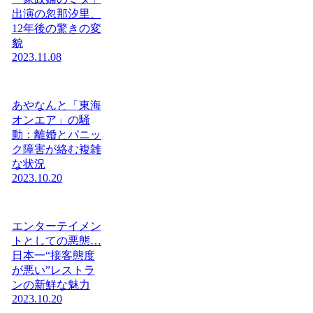
出演の忽那汐里、
12年後の驚きの変
貌
2023.11.08
あやなんと「東海
オンエア」の騒
動：離婚とパニッ
ク障害が絡む複雑
な状況
2023.10.20
エンターテイメン
トとしての悪態…
日本一“接客態度
が悪い”レストラ
ンの新鮮な魅力
2023.10.20