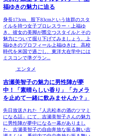
福ゆきの魅力に迫る
身長173cm、股下83cmという抜群のスタ
イルを持つ女子プロレスラー・上福ゆ
き。彼女の美脚が際立つスタイルとその
魅力について掘り下げてみましょう。上
福ゆきのプロフィール上福ゆきは、高校
時代を米国で過ごし、東洋大在学中には
ミスコンで準グラン...
エンタメ
吉瀬美智子の魅力に男性陣が夢
中！「素晴らしい香り」「カメラ
を止めて一緒に飲みませんか？」
先日放送された『人志松本の酒のツマミ
になる話』にて、吉瀬美智子さんの魅力
に男性陣が夢中になる一幕がありまし
た。吉瀬美智子の自由奔放な振る舞い吉
瀬さんは、番組内で自由奔放な振る舞い