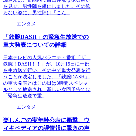
を見せ、男性陣を虜にしました。その飾
らない姿に、男性陣は「こん...
エンタメ
「鉄腕DASH」の緊急生放送での
重大発表についての詳細
日本テレビの人気バラエティ番組「ザ！
鉄腕！DASH！！」が、10月15日に一部
を生放送で行い、その中で重大発表を行
うことが決定しました。「鉄腕DASH」
の重大発表とはこの日は3時間スペシャ
ルとして放送され、新しい次回予告では
「緊急生放送で重...
エンタメ
楽しんごの実年齢公表に衝撃、ウ
ィキペディアの誤情報に驚きの声