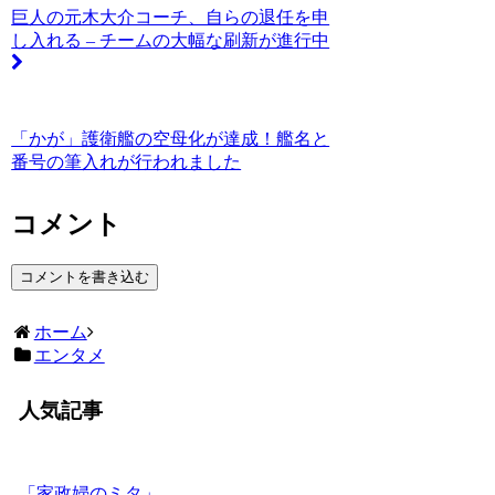
巨人の元木大介コーチ、自らの退任を申
し入れる – チームの大幅な刷新が進行中
「かが」護衛艦の空母化が達成！艦名と
番号の筆入れが行われました
コメント
コメントを書き込む
ホーム
エンタメ
人気記事
「家政婦のミタ」