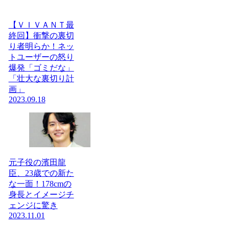
【ＶＩＶＡＮＴ最
終回】衝撃の裏切
り者明らか！ネッ
トユーザーの怒り
爆発「ゴミだな」
「壮大な裏切り計
画」
2023.09.18
元子役の濱田龍
臣、23歳での新た
な一面！178cmの
身長とイメージチ
ェンジに驚き
2023.11.01