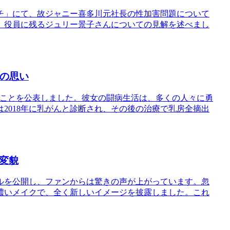
チ」にて、故ジャニー喜多川元社長の性加害問題について
、役員に残るジュリー景子さんについての見解を述べまし
在の思い
したことを公表しました。彼女の闘病生活は、多くの人々に勇
2018年に乳がんと診断され、その後の治療で乳房全摘出
変貌
ルを公開し、ファンからは驚きの声が上がっています。忽
濃いメイクで、全く新しいイメージを披露しました。これ