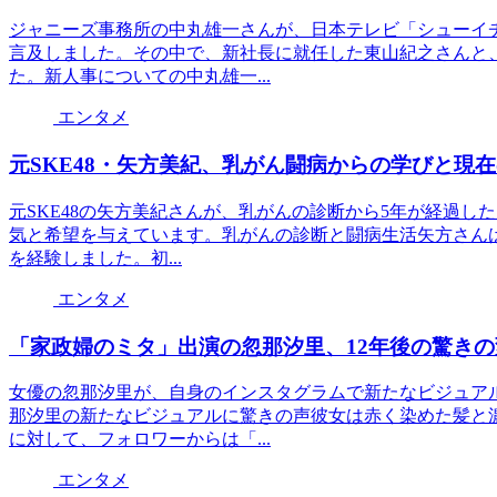
ジャニーズ事務所の中丸雄一さんが、日本テレビ「シューイ
言及しました。その中で、新社長に就任した東山紀之さんと
た。新人事についての中丸雄一...
エンタメ
元SKE48・矢方美紀、乳がん闘病からの学びと現
元SKE48の矢方美紀さんが、乳がんの診断から5年が経過
気と希望を与えています。乳がんの診断と闘病生活矢方さんは
を経験しました。初...
エンタメ
「家政婦のミタ」出演の忽那汐里、12年後の驚きの
女優の忽那汐里が、自身のインスタグラムで新たなビジュア
那汐里の新たなビジュアルに驚きの声彼女は赤く染めた髪と
に対して、フォロワーからは「...
エンタメ