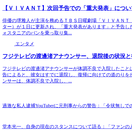
【ＶＩＶＡＮＴ】次回予告での「重大発表」につい
俳優の堺雅人が主演を務めるＴＢＳ日曜劇場「ＶＩＶＡＮＴ
ター）が１日に更新され、「重大発表があります」と予告し
ォスタニアのバンを乗っ取り集...
エンタメ
フジテレビの渡邊渚アナウンサー、退院後の状況と
フジテレビの渡邊渚アナウンサーが体調不良で入院したこと
告によると、彼女はすでに退院し、復帰に向けての道のりを
ンサーは、体調不良で入院し、...
過激な私人逮捕YouTuberに元刑事からの警告：「令状無し
堂本光一、自身の現在のスタンスについて語る：「ファンの