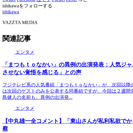
ishikawaをフォローする
ishikawa
VAZZTA MEDIA
関連記事
エンタメ
「まつもｔｏなかい」の異例の出演発表：人気ジャ
させない覚悟を感じる」との声
フジテレビ系の人気番組「まつもｔｏなかい」が、次回以降
は次回のゲストのみを公表する同番組ですが、今回は２週間
島健人の名前も。異例の出演発...
エンタメ
【中丸雄一全コメント】「東山さんが私利私欲でか
察