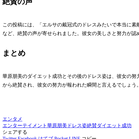
絶賛の声
この投稿には、「エルサの戴冠式のドレスみたいで本当に素
など、絶賛の声が寄せられました。彼女の美しさと努力が認
まとめ
華原朋美のダイエット成功とその後のドレス姿は、彼女の努
から絶賛され、彼女の努力が報われた瞬間と言えるでしょう
エンタメ
エンターテイメント
華原朋美
ドレス姿
絶賛
ダイエット成功
シェアする
Twitter
Facebook
はてブ
Pocket
LINE
コピー