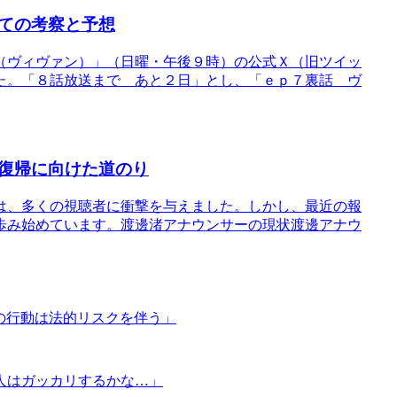
ての考察と予想
（ヴィヴァン）」（日曜・午後９時）の公式Ｘ（旧ツイッ
た。「８話放送まで あと２日」とし、「ｅｐ７裏話 ヴ
復帰に向けた道のり
は、多くの視聴者に衝撃を与えました。しかし、最近の報
歩み始めています。渡邊渚アナウンサーの現状渡邊アナウ
での行動は法的リスクを伴う」
人はガッカリするかな…」