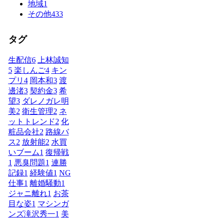
地域
1
その他
433
タグ
生配信
6
上林誠知
5
楽しんご
4
キン
プリ
4
岡本和
3
渡
邊渚
3
契約金
3
希
望
3
ダレノガレ明
美
2
衛生管理
2
ネ
ットトレンド
2
化
粧品会社
2
路線バ
ス
2
放射能
2
水買
いブーム
1
復帰戦
1
悪臭問題
1
連勝
記録
1
経験値
1
NG
仕事
1
離婚騒動
1
ジャニ離れ
1
お茶
目な姿
1
マシンガ
ンズ滝沢秀一
1
美