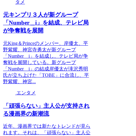
タメ
元キンプリ３人が新グループ
「Number＿i」を結成、テレビ局
が争奪戦を展開
元King＆Princeのメンバー、岸優太、平
野紫耀、神宮寺勇太が新グループ
「Number＿i」を結成し、テレビ局が争
奪戦を展開している。新グループ
「Number＿i」の結成岸優太が滝沢秀明
氏が立ち上げた「TOBE」に合流し、平
野紫耀、神宮...
エンタメ
「頑張らない」主人公が支持され
る漫画界の新潮流
近年、漫画界では新たなトレンドが見ら
れます。それは、「頑張らない」主人公