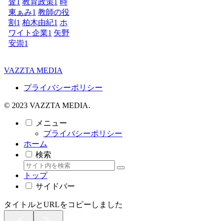
査
1
教育政策
1
時
東ぁみ
1
教師の役
割
1
柏木由紀
1
ホ
ワイト企業
1
矢野
安崇
1
VAZZTA MEDIA
プライバシーポリシー
© 2023 VAZZTA MEDIA.
メニュー
プライバシーポリシー
ホーム
検索
トップ
サイドバー
タイトルとURLをコピーしました