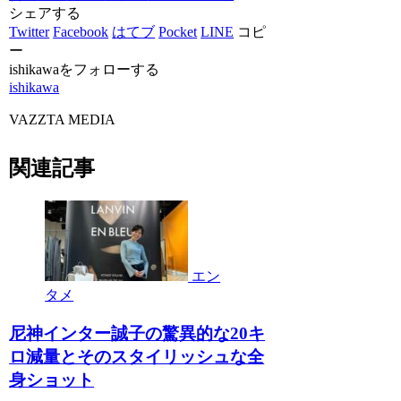
シェアする
Twitter
Facebook
はてブ
Pocket
LINE
コピ
ー
ishikawaをフォローする
ishikawa
VAZZTA MEDIA
関連記事
エン
タメ
尼神インター誠子の驚異的な20キ
ロ減量とそのスタイリッシュな全
身ショット