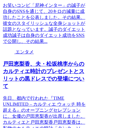
お笑いコンビ「尼神インター」の誠子が
自身のSNSを通じて、20キロの減量に成
功したことを公表しました。その結果、
彼女のスタイリッシュな全身ショットが
話題となっています。誠子のダイエット
成功誠子は自身のダイエット成功をSNS
で公開し、その結果...
エンタメ
戸田恵梨香、夫・松坂桃李からの
カルティエ時計のプレゼントとス
リットの黒ドレスでの登場につい
て
先日、都内で行われた『TIME
UNLIMITED – カルティエ ウォッチ 時を
超える』のオープニングセレプション
に、女優の戸田恵梨香が出席しました。
カルティエと戸田恵梨香戸田恵梨香は、