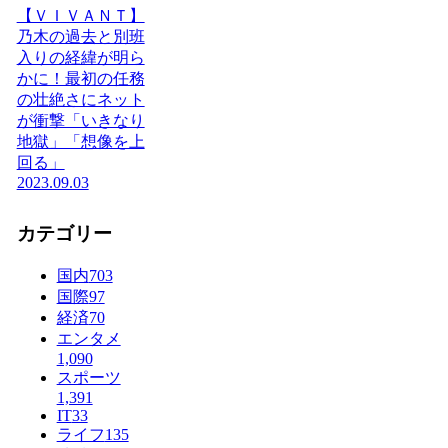
【ＶＩＶＡＮＴ】
乃木の過去と別班
入りの経緯が明ら
かに！最初の任務
の壮絶さにネット
が衝撃「いきなり
地獄」「想像を上
回る」
2023.09.03
カテゴリー
国内
703
国際
97
経済
70
エンタメ
1,090
スポーツ
1,391
IT
33
ライフ
135