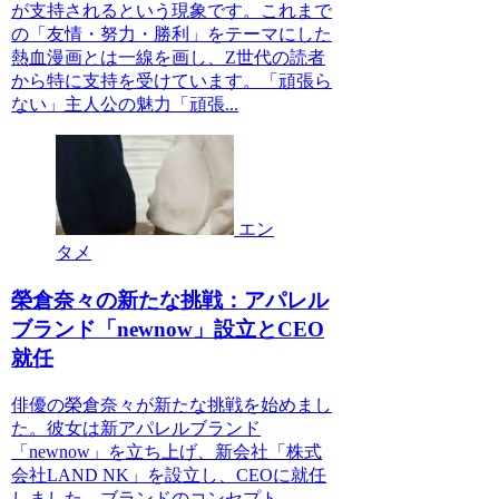
が支持されるという現象です。これまで
の「友情・努力・勝利」をテーマにした
熱血漫画とは一線を画し、Z世代の読者
から特に支持を受けています。「頑張ら
ない」主人公の魅力「頑張...
エン
タメ
榮倉奈々の新たな挑戦：アパレル
ブランド「newnow」設立とCEO
就任
俳優の榮倉奈々が新たな挑戦を始めまし
た。彼女は新アパレルブランド
「newnow」を立ち上げ、新会社「株式
会社LAND NK」を設立し、CEOに就任
しました。ブランドのコンセプト