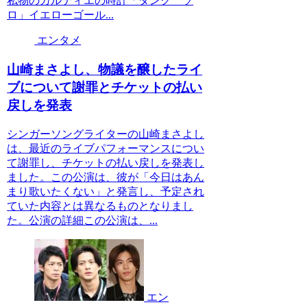
私物のカルティエの時計「タンク ソ
ロ」イエローゴール...
エンタメ
山崎まさよし、物議を醸したライ
ブについて謝罪とチケットの払い
戻しを発表
シンガーソングライターの山崎まさよし
は、最近のライブパフォーマンスについ
て謝罪し、チケットの払い戻しを発表し
ました。この公演は、彼が「今日はあん
まり歌いたくない」と発言し、予定され
ていた内容とは異なるものとなりまし
た。公演の詳細この公演は、...
エン