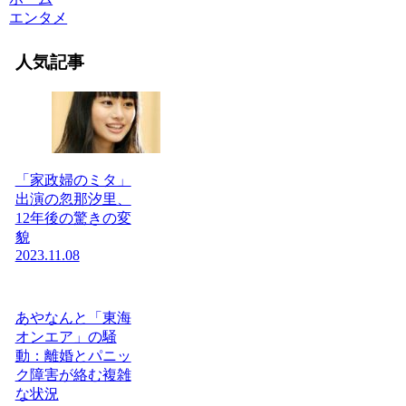
エンタメ
人気記事
「家政婦のミタ」
出演の忽那汐里、
12年後の驚きの変
貌
2023.11.08
あやなんと「東海
オンエア」の騒
動：離婚とパニッ
ク障害が絡む複雑
な状況