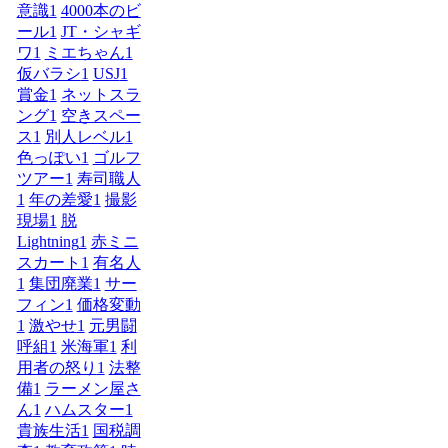
意識
1
4000本のビ
ール
1
JT・シャギ
ワ
1
ミエちゃん
1
仮バラシ
1
USJ
1
賞金
1
ネットスラ
ング
1
空きスペー
ス
1
別人レベル
1
色っぽい
1
ゴルフ
ツアー
1
寿司職人
1
年の差愛
1
撮影
現場
1
脱
Lightning
1
赤ミニ
スカート
1
有名人
1
集団廃業
1
サー
フィン
1
価格変動
1
激やせ
1
元男闘
呼組
1
米海軍
1
利
用者の怒り
1
法整
備
1
ラーメン屋さ
ん
1
ハムスター
1
貴族生活
1
国税調