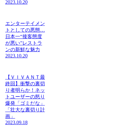
2023.10.20
エンターテイメン
トとしての悪態…
日本一“接客態度
が悪い”レストラ
ンの新鮮な魅力
2023.10.20
【ＶＩＶＡＮＴ最
終回】衝撃の裏切
り者明らか！ネッ
トユーザーの怒り
爆発「ゴミだな」
「壮大な裏切り計
画」
2023.09.18