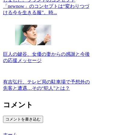
「newnow」のコンセプトは“変わりつづ
ける今を生きる服”。時...
巨人の鍵谷、女優の妻からの感謝と今後
の応援メッセージ
有吉弘行、テレビ局の駐車場で予想外の
先客と遭遇…その“犯人”とは？
コメント
コメントを書き込む
ホーム